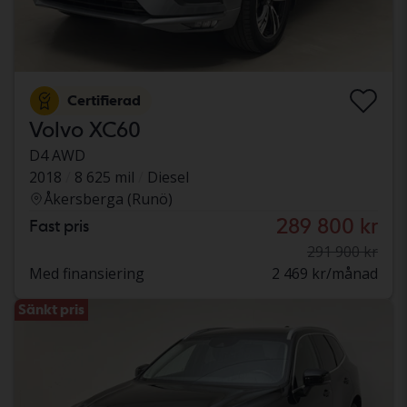
Certifierad
Volvo XC60
D4 AWD
2018
8 625 mil
Diesel
Åkersberga (Runö)
289 800 kr
Fast pris
291 900 kr
Med finansiering
2 469 kr/månad
Sänkt pris