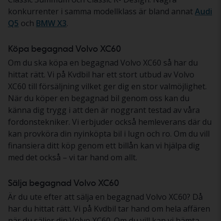
konkurrenter i samma modellklass är bland annat
Audi
Q5
och
BMW X3
.
Köpa begagnad Volvo XC60
Om du ska köpa en begagnad Volvo XC60 så har du
hittat rätt. Vi på Kvdbil har ett stort utbud av Volvo
XC60 till försäljning vilket ger dig en stor valmöjlighet.
När du köper en begagnad bil genom oss kan du
känna dig trygg i att den är noggrant testad av våra
fordonstekniker. Vi erbjuder också hemleverans där du
kan provköra din nyinköpta bil i lugn och ro. Om du vill
finansiera ditt köp genom ett billån kan vi hjälpa dig
med det också – vi tar hand om allt.
Sälja begagnad Volvo XC60
Är du ute efter att sälja en begagnad Volvo XC60? Då
har du hittat rätt. Vi på Kvdbil tar hand om hela affären
när du säljer din Volvo XC60. Om du vill kan vi hämta