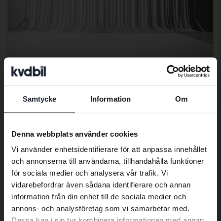
Volvo XC60
Samtycke
Information
Om
B4 AWD Mildhybrid, Diesel
Preferred language
2021
6 118 mil
Diesel
Kungälv (Ellesbo)
We have detected that your browser
Denna webbplats använder cookies
Kommer snart
Utgångspris
has other language preferences than
Vi använder enhetsidentifierare för att anpassa innehållet
Swedish. To better service our friends
En värdering av fordonet är på gång
och annonserna till användarna, tillhandahålla funktioner
abroad we have an English language
för sociala medier och analysera vår trafik. Vi
Kommer snart
site (kvdcars.com) that contains all the
vidarebefordrar även sådana identifierare och annan
same vehicles and services.
information från din enhet till de sociala medier och
annons- och analysföretag som vi samarbetar med.
Dessa kan i sin tur kombinera informationen med annan