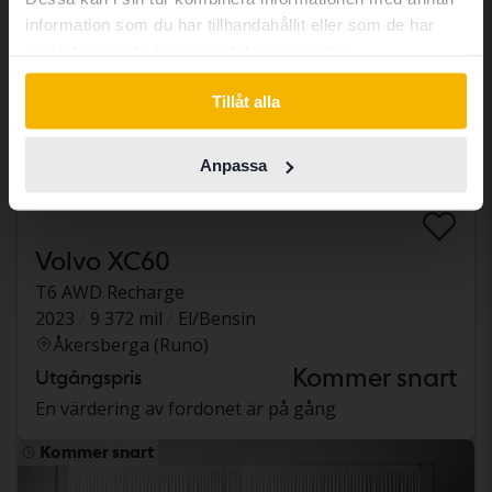
Continue in Swedish
information som du har tillhandahållit eller som de har
samlat in när du har använt deras tjänster.
Switch to...
Tillåt alla
Anpassa
Volvo XC60
T6 AWD Recharge
2023
9 372 mil
El/Bensin
Åkersberga (Runö)
Kommer snart
Utgångspris
En värdering av fordonet är på gång
Kommer snart