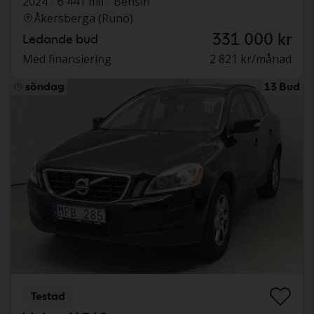
2024
6 441 mil
Bensin
Åkersberga (Runö)
331 000 kr
Ledande bud
Med finansiering
2 821 kr/månad
söndag
13 Bud
Testad