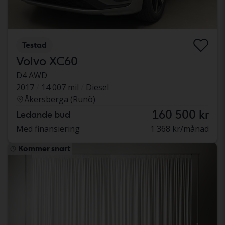
Testad
Volvo XC60
D4 AWD
2017
14 007 mil
Diesel
Åkersberga (Runö)
160 500 kr
Ledande bud
Med finansiering
1 368 kr/månad
Kommer snart