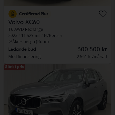
Certifierad Plus
Volvo XC60
T6 AWD Recharge
2023
11 529 mil
El/Bensin
Åkersberga (Runö)
300 500 kr
Ledande bud
Med finansiering
2 561 kr/månad
Sänkt pris