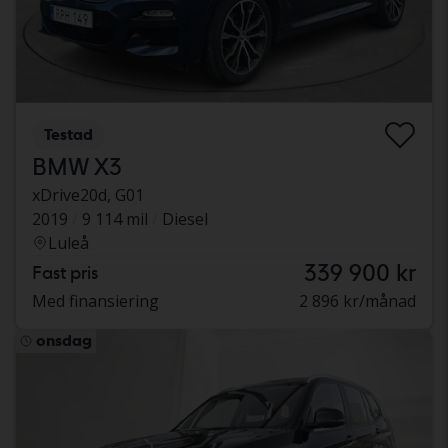
Testad
BMW X3
xDrive20d, G01
2019
9 114 mil
Diesel
Luleå
339 900 kr
Fast pris
Med finansiering
2 896 kr/månad
onsdag