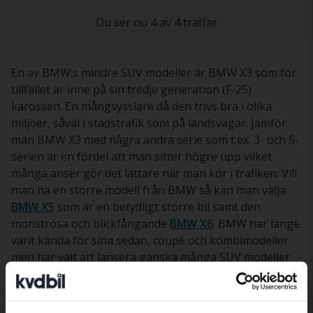
Du ser nu 4 av 4 träffar
En av BMW:s mindre SUV modeller är BMW X3 som för
tillfället är inne på sin tredje generation (F-25)
karossen. En mångsysslare då den trivs bra i olika
miljöer, såväl i stadstrafik som på landsvägar. Jämför
man BMW X3 med några andra serie som t.ex. 3- och 5-
serien är en fördel att man sitter högre upp vilket
många anser gör det lättare när man kör i trafiken. Vill
man ha en större modell från BMW så kan man välja
BMW X5
som är en betydligt större bil samt den
monströsa och blickfångande
BMW X6
. BMW har länge
varit kända för sina sedan, coupé och kombimodeller
men har valt att lansera ganska många SUV modeller
då de har velat ta sig in på en ny marknad. En av
modellens största konkurrenter i samma klass är den
mycket populära
Volvo XC60
och även
Audi Q5
. I en