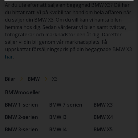
Är du ute efter att sälja en begagnad BMW X3? Då har
du hittat rätt. Vi på Kvdbil tar hand om hela affären när
du säljer din BMW X3. Om du vill kan vi hämta bilen
hemma hos dig. Sedan värderar vi bilen samt tvättar,
fotograferar och marknadsför den åt dig. Därefter
säljer vi din bil genom vår marknadsplats. Få
uppskattat försäljningspris på din begagnade BMW X3
här
.
Bilar
BMW
X3
BMWmodeller
BMW 1-serien
BMW 7-serien
BMW X3
BMW 2-serien
BMW I3
BMW X4
BMW 3-serien
BMW I4
BMW X5