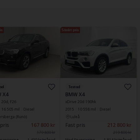
is
Sänkt pris
ad
Testad
 X4
BMW X4
 20d, F26
xDrive 20d 190hk
16 505 mil
Diesel
2015
10 558 mil
Diesel
rsberga (Runö)
Luleå
 pris
167 800 kr
Fast pris
212 800 kr
179 800 kr
219 800 kr
nansiering
1 430 kr/månad
Med finansiering
1 814 kr/månad