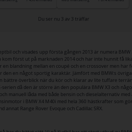
Du ser nu 3 av 3 träffar
ptbil och visades upp första gången 2013 är numera BMW X
 kom först ut på marknaden 2014 och har inte hunnit få lik
 en blandning mellan en coupé och en crossover men har fo
ger den en något sportig karaktär. Jämfört med BMW:s övrig
 bättre överblick när du kör och klarar av lite tuffare terrän
 X-serien då den är större än den populära BMW X3 och någ
ch manuell låda med både bensin och dieselalternativ med al
ensinmotor i BMW X4 M40i med hela 360 hästkrafter som gör de
nd annat Range Rover Evoque och Cadillac SRX.