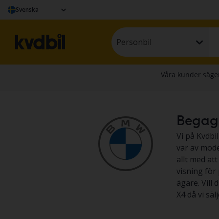
Svenska
Personbil
Begagna
Vi på Kvdbil
var av mode
allt med at
visning för
ägare. Vill 
X4 då vi sä