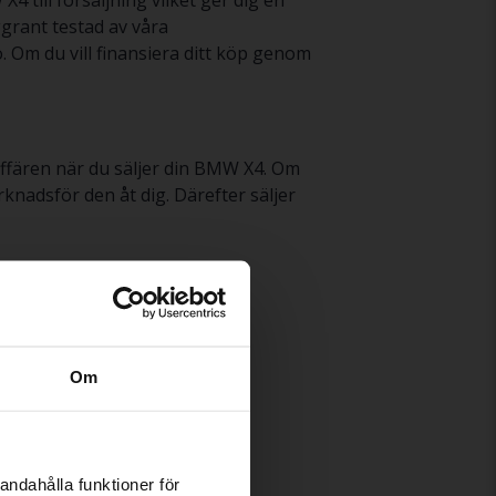
 till försäljning vilket ger dig en
grant testad av våra
. Om du vill finansiera ditt köp genom
 affären när du säljer din BMW X4. Om
knadsför den åt dig. Därefter säljer
BMW X6
Om
BMW Z4
andahålla funktioner för