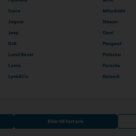
Iveco
Mitsubishi
Jaguar
Nissan
Jeep
Opel
KIA
Peugeot
Land Rover
Polestar
Lexus
Porsche
Lynk&Co
Renault
Bilar till fast pris