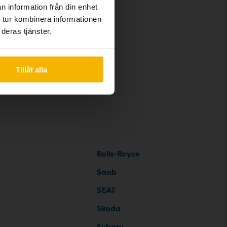
n information från din enhet
 tur kombinera informationen
deras tjänster.
Tillåt alla
Rolls-Royce
Saab
SEAT
Skoda
Subaru