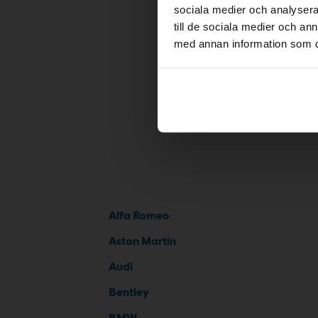
sociala medier och analysera 
BMW 5-ser
till de sociala medier och a
med annan information som du 
Alfa Romeo
Aston Martin
Audi
Bentley
BMW