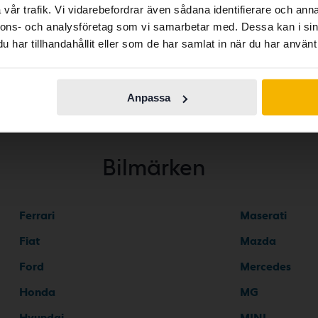
contains all the same vehicles and services.
vår trafik. Vi vidarebefordrar även sådana identifierare och anna
ien
BMW I8
BMW X5
nnons- och analysföretag som vi samarbetar med. Dessa kan i sin
har tillhandahållit eller som de har samlat in när du har använt 
Continue in
Switch to...
Swedish
Anpassa
Bilmärken
Ferrari
Maserati
Fiat
Mazda
Ford
Mercedes
Honda
MG
Hyundai
MINI