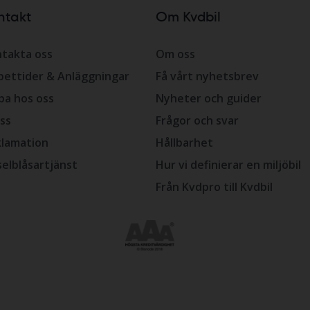
ntakt
Om Kvdbil
takta oss
Om oss
ettider & Anläggningar
Få vårt nyhetsbrev
ba hos oss
Nyheter och guider
ss
Frågor och svar
lamation
Hållbarhet
selblåsartjänst
Hur vi definierar en miljöbil
Från Kvdpro till Kvdbil