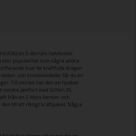
4 (F26) en 5-dörrars halvkombi
a stor popularitet som några andra
rtfarande kvar de kraftfulla dragen
a sedan- och kombimodeller får du en
ger. Till storlek har den en hjulbas
ot mindre jämfört med SUVen X5.
lt från en 2-liters bensin- och
n till ett riktigt kraftpaket. Några