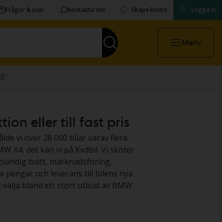
Frågor & svar
Kontakta oss
Skapa konto
Logga in
Meny
n eller till fast pris
lde vi över 28 000 bilar varav flera
W X4, det kan vi på Kvdbil. Vi sköter
utvändig tvätt, marknadsföring,
a pengar och leverans till bilens nya
tt välja bland ett stort utbud av BMW