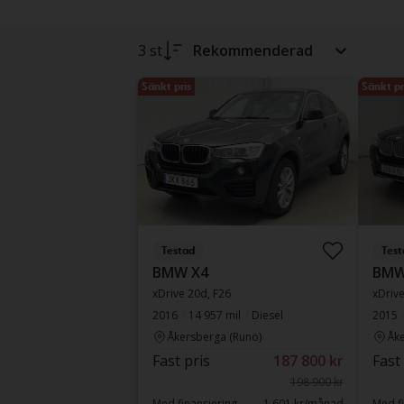
3 st
Rekommenderad
Sänkt pris
Sänkt pr
Testad
Test
BMW X4
BMW
xDrive 20d, F26
xDrive
2016
14 957 mil
Diesel
2015
Åkersberga (Runö)
Åke
Fast pris
187 800 kr
Fast
198 900 kr
Med finansiering
1 601 kr/månad
Med fi