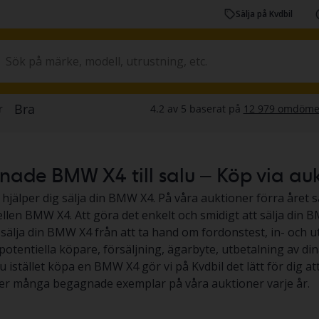
Sälja på Kvdbil
de BMW X4 till salu – Köp via auktio
 hjälper dig sälja din BMW X4. På våra auktioner förra året så
llen BMW X4. Att göra det enkelt och smidigt att sälja din BM
t sälja din BMW X4 från att ta hand om fordonstest, in- och 
 potentiella köpare, försäljning, ägarbyte, utbetalning av din
du istället köpa en BMW X4 gör vi på Kvdbil det lätt för dig a
ljer många begagnade exemplar på våra auktioner varje år.