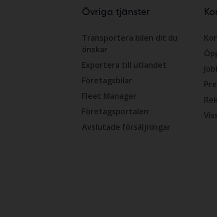
Övriga tjänster
Ko
Transportera bilen dit du
Kon
önskar
Öpp
Exportera till utlandet
Job
Företagsbilar
Pre
Fleet Manager
Rek
Företagsportalen
Vis
Avslutade försäljningar