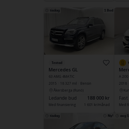
tisdag
1 Bud
Testad
Mercedes GL
Merc
63 AMG 4MATIC
A 200
2015
18 327 mil
Bensin
2018
Åkersberga (Runö)
Kun
Ledande bud
188 000 kr
Fast
Med finansiering
1 601 kr/månad
Med fi
tisdag
Ny!
aug 1