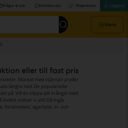
Frågor & svar
Kontakta oss
Skapa konto
Logga in
Meny
on eller till fast pris
abrioleter. Märket med stjärnan pryder
 salu längre ned. De populäraste
äst på. Vill du slippa allt krångel med
 Kvdbil ordnar vi allt! Då ingår
e, fordonstest, ägarbyte, in- och