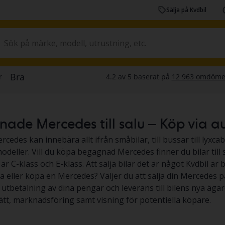
Sälja på Kvdbil
de Mercedes till salu – Köp via aukti
rcedes kan innebära allt ifrån småbilar, till bussar till lyxc
odeller. Vill du köpa begagnad Mercedes finner du bilar till
r C-klass och E-klass. Att sälja bilar det är något Kvdbil är b
lja eller köpa en Mercedes? Väljer du att sälja din Mercedes på
, utbetalning av dina pengar och leverans till bilens nya ägar
ätt, marknadsföring samt visning för potentiella köpare.