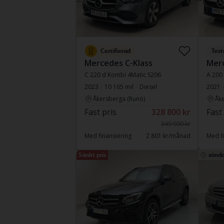
Certifierad
Test
Mercedes C-Klass
Merc
C 220 d Kombi 4Matic S206
A 200
2023
10 165 mil
Diesel
2021
Åkersberga (Runö)
Åke
Fast pris
328 800 kr
Fast
349 900 kr
Med finansiering
2 801 kr/månad
Med fi
Sänkt pris
sönd