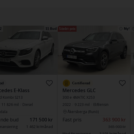
2
11 Bud
Sänkt pris
Ny!
ad
Certifierad
edes E-Klass
Mercedes GLC
 d Kombi S213
300 e 4MATIC X253
11 826 mil
Diesel
2022
9 223 mil
El/Bensin
dala
Åkersberga (Runö)
nde bud
171 500 kr
Fast pris
363 900 kr
nansiering
1 462 kr/månad
365 900 kr
Med finansiering
3 101 kr/månad