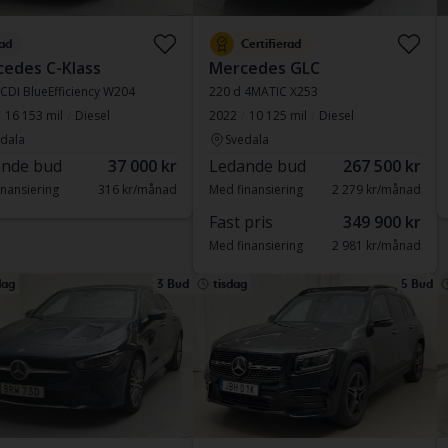
ad
Certifierad
edes C-Klass
Mercedes GLC
CDI BlueEfficiency W204
220 d 4MATIC X253
16 153 mil
Diesel
2022
10 125 mil
Diesel
dala
Svedala
nde bud
37 000 kr
Ledande bud
267 500 kr
nansiering
316 kr/månad
Med finansiering
2 279 kr/månad
Fast pris
349 900 kr
Med finansiering
2 981 kr/månad
ag
3 Bud
tisdag
5 Bud