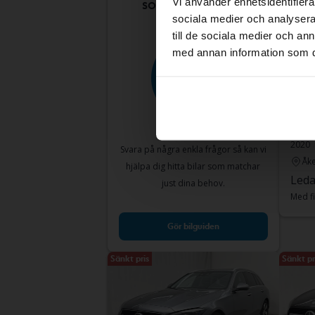
Vi använder enhetsidentifierar
som passar dig?
sociala medier och analysera 
till de sociala medier och a
med annan information som du 
Test
Mer
300 e
2020
Svara på några enkla frågor så kan vi
Åke
hjälpa dig hitta bilar som matchar
Leda
just dina behov.
Med fi
Gör bilguiden
Sänkt pris
Sänkt pr