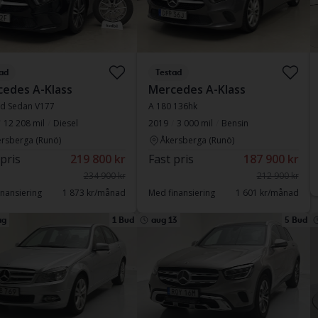
ad
Testad
edes A-Klass
Mercedes A-Klass
 d Sedan V177
A 180 136hk
12 208 mil
Diesel
2019
3 000 mil
Bensin
rsberga (Runö)
Åkersberga (Runö)
 pris
219 800 kr
Fast pris
187 900 kr
234 900 kr
212 900 kr
nansiering
1 873 kr/månad
Med finansiering
1 601 kr/månad
ag
1 Bud
aug 13
5 Bud