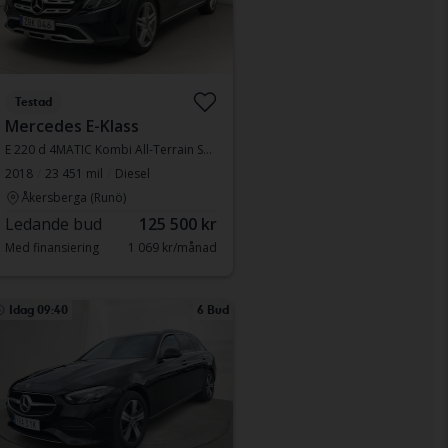
Testad
Mercedes E-Klass
E 220 d 4MATIC Kombi All-Terrain S213
2018
23 451 mil
Diesel
Åkersberga (Runö)
Ledande bud
125 500 kr
Med finansiering
1 069 kr/månad
Idag 09:40
6 Bud