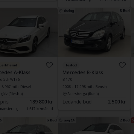
tisdag
5 Bud
Certifierad
Testad
edes A-Klass
Mercedes B-Klass
 d 5dr W176
B 170
8 967 mil
Diesel
2008
17 298 mil
Bensin
gälv (Ellesbo)
Åkersberga (Runö)
 pris
189 800 kr
Ledande bud
2 500 kr
nansiering
1 617 kr/månad
3
3 Bud
aug 14
2 Bud
S