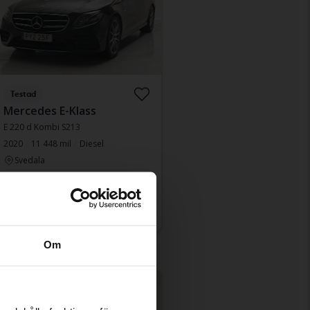
Testad
Mercedes E-Klass
E 220 d Kombi S213
2020
11 448 mil
Diesel
Svedala
Fast pris
302 900 kr
305 900 kr
Med finansiering
2 581 kr/månad
Om
änkt pris