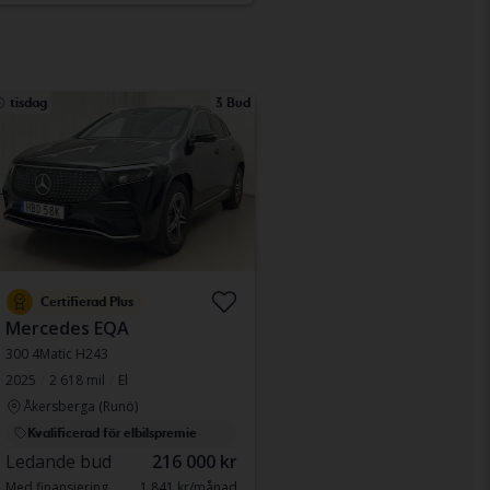
tisdag
3 Bud
Certifierad Plus
Mercedes EQA
300 4Matic H243
2025
2 618 mil
El
Åkersberga (Runö)
Kvalificerad för elbilspremie
Ledande bud
216 000 kr
Med finansiering
1 841 kr/månad