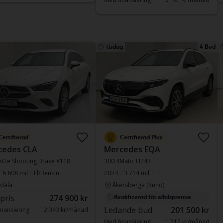
tisdag
4 Bud
Certifierad
Certifierad Plus
cedes CLA
Mercedes EQA
50 e Shooting Brake X118
300 4Matic H243
6 608 mil
El/Bensin
2024
3 714 mil
El
dala
Åkersberga (Runö)
 pris
274 900 kr
Kvalificerad för elbilspremie
Ledande bud
201 500 kr
nansiering
2 343 kr/månad
Med finansiering
1 717 kr/månad