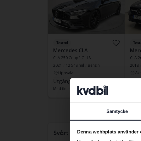
Testad
Test
Mercedes CLA
Mer
CLA 250 Coupé C118
CLA 2
2021
12 548 mil
Bensin
2018
Uppsala
Åke
Utgångspris
165 000 kr
Leda
Med finansiering
1 406 kr/månad
Med fi
Fast
Samtycke
Med fi
tisda
Denna webbplats använder 
Svårt att veta vilken bil