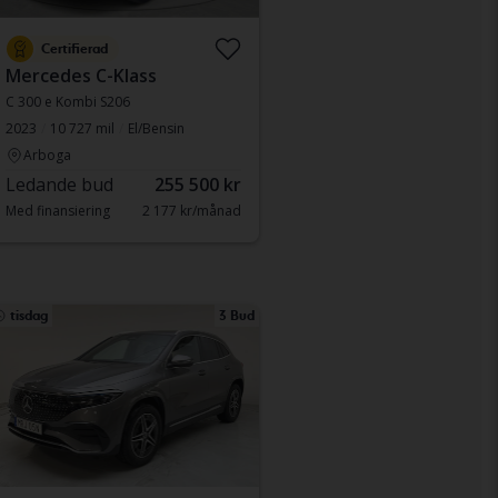
Certifierad
Mercedes C-Klass
C 300 e Kombi S206
2023
10 727 mil
El/Bensin
Arboga
Ledande bud
255 500 kr
Med finansiering
2 177 kr/månad
tisdag
3 Bud