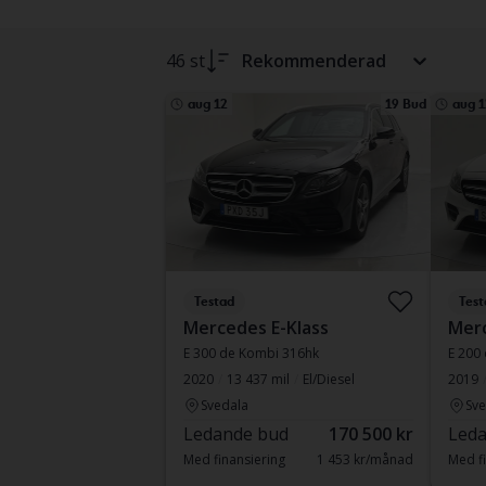
46 st
Rekommenderad
aug 12
19 Bud
aug 1
Testad
Test
Mercedes E-Klass
Merc
E 300 de Kombi 316hk
E 200
2020
13 437 mil
El/Diesel
2019
Svedala
Sve
Ledande bud
170 500 kr
Leda
Med finansiering
1 453 kr/månad
Med fi