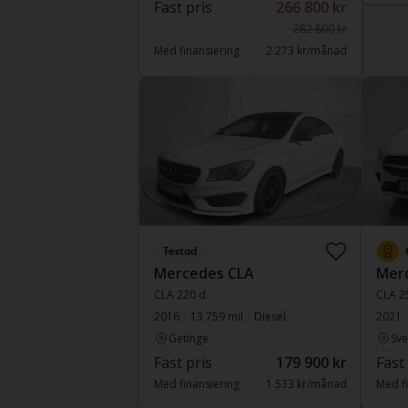
Fast pris
266 800 kr
282 800 kr
Med finansiering
2 273 kr/månad
Testad
Mercedes CLA
Mer
CLA 220 d
CLA 2
2016
13 759 mil
Diesel
2021
Getinge
Sve
Fast pris
179 900 kr
Fast
Med finansiering
1 533 kr/månad
Med fi