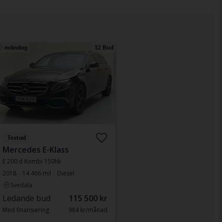
måndag
12 Bud
Testad
Mercedes E-Klass
E 200 d Kombi 150hk
2018
14 466 mil
Diesel
Svedala
Ledande bud
115 500 kr
Med finansiering
984 kr/månad