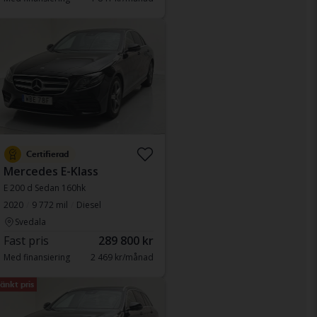
Certifierad
Mercedes E-Klass
E 200 d Sedan 160hk
2020
9 772 mil
Diesel
Svedala
Fast pris
289 800 kr
Med finansiering
2 469 kr/månad
änkt pris