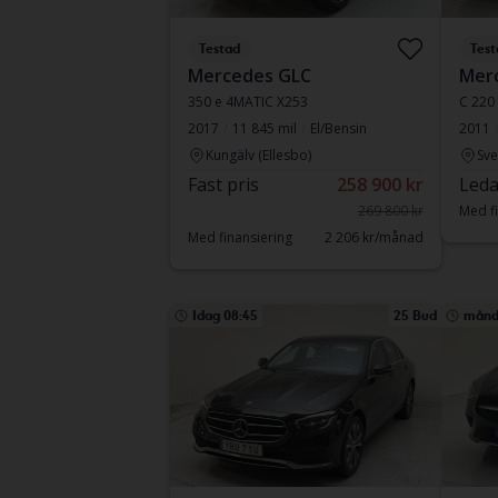
Testad
Test
Mercedes GLC
Merc
350 e 4MATIC X253
C 220 
2017
11 845 mil
El/Bensin
2011
Kungälv (Ellesbo)
Sve
Fast pris
258 900 kr
Leda
269 800 kr
Med fi
Med finansiering
2 206 kr/månad
Idag 08:45
25 Bud
månd