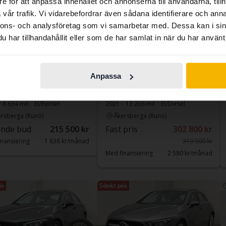
e för att anpassa innehållet och annonserna till användarna, tillh
contains all the same vehicles and services.
vår trafik. Vi vidarebefordrar även sådana identifierare och anna
nnons- och analysföretag som vi samarbetar med. Dessa kan i sin
har tillhandahållit eller som de har samlat in när du har använt 
Continue in
Switch to...
Swedish
ad
Testad
Anpassa
cedes GLC
Mercedes E-Klass
 4MATIC X253
E 300 de Kombi S213
8 634 mil
El/Bensin
2021
13 206 mil
El/Diesel
rsberga (Runö)
Åkersberga (Runö)
nde bud
215 500 kr
Fast pris
302 800 kr
nansiering
1 836 kr/månad
319 900 kr
Med finansiering
2 580 kr/månad
is
Sänkt pris