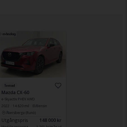
måndag
Testad
Mazda CX-60
e-Skyactiv PHEV AWD
2022
14 820 mil
El/Bensin
Åkersberga (Runö)
Utgångspris
148 000 kr
Med finansiering
1 261 kr/månad