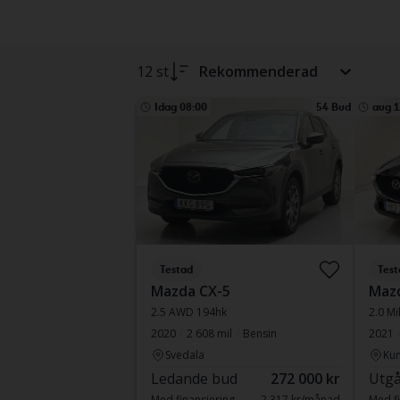
12 st
Rekommenderad
Idag 08:00
54 Bud
aug 1
Testad
Test
Mazda CX-5
Maz
2.5 AWD 194hk
2.0 Mi
2020
2 608 mil
Bensin
2021
Svedala
Kun
Ledande bud
272 000 kr
Utgå
Med finansiering
2 317 kr/månad
Med fi