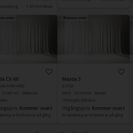
nansiering
1 473 kr/månad
er snart
Kommer snart
da CX-60
Mazda 3
activ PHEV AWD
2.0 5dr
10 067 mil
El/Bensin
2014
13 334 mil
Bensin
dala
Kungälv (Ellesbo)
ngspris
Kommer snart
Utgångspris
Kommer snart
dering av fordonet är på gång
En värdering av fordonet är på gång