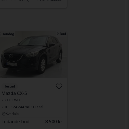
söndag
9 Bud
Testad
Mazda CX-5
2.2 DE FWD
2013
24 244 mil
Diesel
Svedala
Ledande bud
8 500 kr