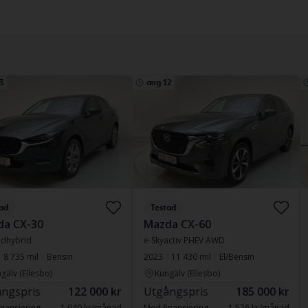
3
aug 12
ad
Testad
da CX-30
Mazda CX-60
ldhybrid
e-Skyactiv PHEV AWD
8 735 mil
Bensin
2023
11 430 mil
El/Bensin
gälv (Ellesbo)
Kungälv (Ellesbo)
ngspris
122 000 kr
Utgångspris
185 000 kr
nansiering
1 040 kr/månad
Med finansiering
1 576 kr/månad