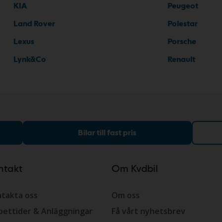
KIA
Peugeot
Land Rover
Polestar
Lexus
Porsche
Lynk&Co
Renault
Bilar till fast pris
ntakt
Om Kvdbil
takta oss
Om oss
ettider & Anläggningar
Få vårt nyhetsbrev