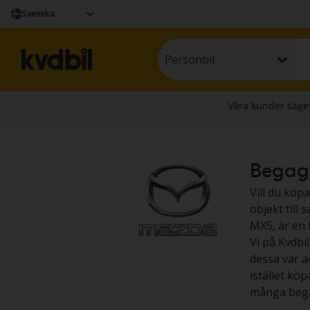
Svenska
Personbil
Begagna
Vill du köp
objekt till
MX5, är en 
Vi på Kvdbil
dessa var av
istället köp
många bega