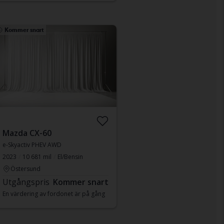
Kommer snart
Mazda CX-60
e-Skyactiv PHEV AWD
2023
10 681 mil
El/Bensin
Östersund
Utgångspris
Kommer snart
En värdering av fordonet är på gång