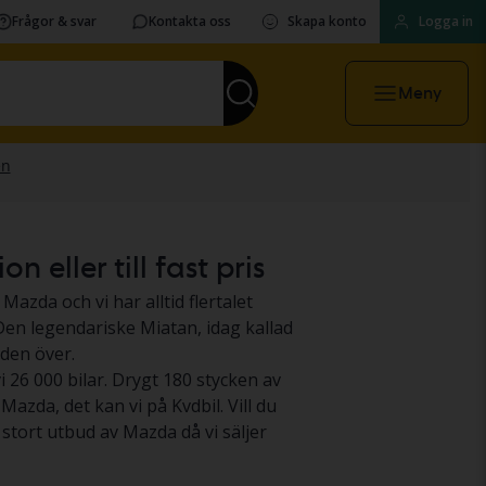
Frågor & svar
Kontakta oss
Skapa konto
Logga in
Meny
 eller till fast pris
azda och vi har alltid flertalet
Den legendariske Miatan, idag kallad
den över.
i 26 000 bilar. Drygt 180 stycken av
Mazda, det kan vi på Kvdbil. Vill du
t stort utbud av Mazda då vi säljer