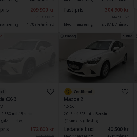
 pris
209 900 kr
Fast pris
304 900 kr
219 900 kr
344 900 kr
nansiering
1 789 kr/månad
Med finansiering
2 597 kr/månad
ld
tisdag
3 Bud
ad
Certifierad
da CX-3
Mazda 2
WD
1.5 5dr
5 330 mil
Bensin
2018
4 823 mil
Bensin
gälv (Ellesbo)
Kungälv (Ellesbo)
 pris
172 800 kr
Ledande bud
40 500 kr
181 900 kr
Med finansiering
345 kr/månad