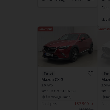
Fast
Med fi
Sänkt pris
Snart så
Testad
Test
Mazda CX-3
Maz
2.0 FWD
2.0 F
2016
8 159 mil
Bensin
2018
Åkersberga (Runö)
Kun
Fast pris
137 900 kr
Fast
139 900 kr