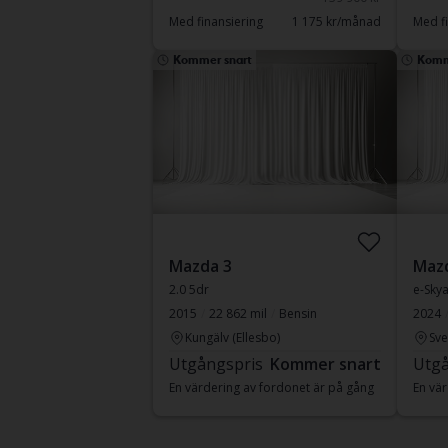
Med finansiering
1 175 kr/månad
Med fi
Kommer snart
Komm
Mazda 3
Maz
2.0 5dr
e-Sky
2015
22 862 mil
Bensin
2024
Kungälv (Ellesbo)
Sve
Utgångspris
Kommer snart
Utgå
En värdering av fordonet är på gång
En vär