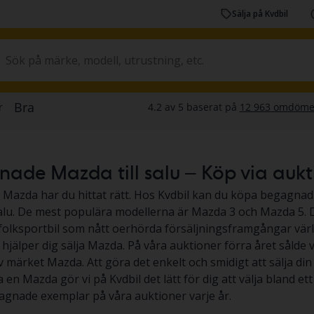
Sälja på Kvdbil
de Mazda till salu – Köp via auktion
a Mazda har du hittat rätt. Hos Kvdbil kan du köpa begagnad M
 salu. De mest populära modellerna är Mazda 3 och Mazda 5. 
folksportbil som nått oerhörda försäljningsframgångar värl
 hjälper dig sälja Mazda. På våra auktioner förra året sålde v
 märket Mazda. Att göra det enkelt och smidigt att sälja din 
a en Mazda gör vi på Kvdbil det lätt för dig att välja bland et
gnade exemplar på våra auktioner varje år.