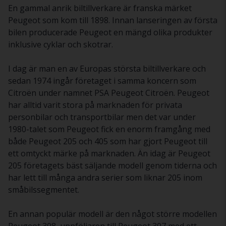
En gammal anrik biltillverkare är franska märket
Peugeot som kom till 1898. Innan lanseringen av första
bilen producerade Peugeot en mängd olika produkter
inklusive cyklar och skotrar.
I dag är man en av Europas största biltillverkare och
sedan 1974 ingår företaget i samma koncern som
Citroën under namnet PSA Peugeot Citroën. Peugeot
har alltid varit stora på marknaden för privata
personbilar och transportbilar men det var under
1980-talet som Peugeot fick en enorm framgång med
både Peugeot 205 och 405 som har gjort Peugeot till
ett omtyckt märke på marknaden. Än idag är Peugeot
205 företagets bäst säljande modell genom tiderna och
har lett till många andra serier som liknar 205 inom
småbilssegmentet.
En annan populär modell är den något större modellen
Peugeot 308, uppföljaren till Peugeot 307 med ett