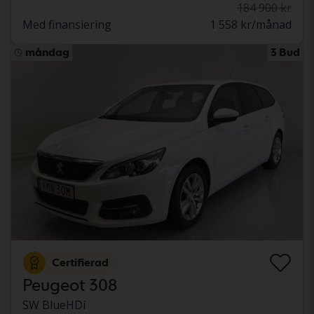
184 900 kr
Med finansiering
1 558 kr/månad
måndag
3 Bud
Certifierad
Peugeot 308
SW BlueHDi