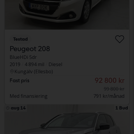
Testad
Peugeot 208
BlueHDi 5dr
2019
4 894 mil
Diesel
Kungälv (Ellesbo)
92 800 kr
Fast pris
99 800 kr
Med finansiering
791 kr/månad
aug 14
1 Bud