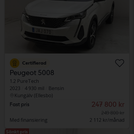
Certifierad
Peugeot 5008
1.2 PureTech
2023
4 930 mil
Bensin
Kungälv (Ellesbo)
247 800 kr
Fast pris
249 800 kr
Med finansiering
2 112 kr/månad
Sänkt pris