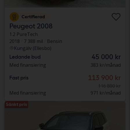
Certifierad
Peugeot 2008
1.2 PureTech
2018
7 388 mil
Bensin
Kungälv (Ellesbo)
45 000 kr
Ledande bud
Med finansiering
383 kr/månad
113 900 kr
Fast pris
116 800 kr
Med finansiering
971 kr/månad
Sänkt pris