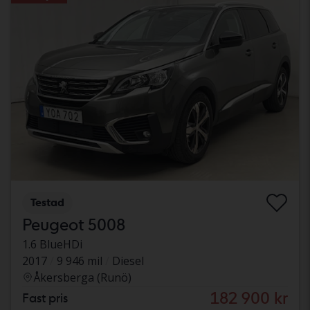
Testad
Peugeot 5008
1.6 BlueHDi
2017
9 946 mil
Diesel
Åkersberga (Runö)
182 900 kr
Fast pris