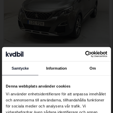
Testad
Peugeot 5008
1.2 PureTech
Samtycke
Information
Om
Preferred language
2019
15 234 mil
Bensin
Kungälv (Ellesbo)
We have detected that your browser
90 000 kr
Utgångspris
Denna webbplats använder cookies
has other language preferences than
Med finansiering
767 kr/månad
Vi använder enhetsidentifierare för att anpassa innehållet
Swedish. To better service our friends
och annonserna till användarna, tillhandahålla funktioner
abroad we have an English language
Imorgon
5 Bud
för sociala medier och analysera vår trafik. Vi
site (kvdcars.com) that contains all the
vidarebefordrar även sådana identifierare och annan