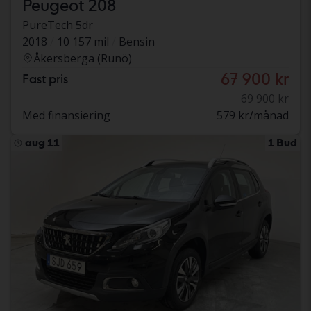
Peugeot 208
PureTech 5dr
2018
10 157 mil
Bensin
Åkersberga (Runö)
67 900 kr
Fast pris
69 900 kr
Med finansiering
579 kr/månad
aug 11
1 Bud