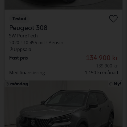
Testad
Peugeot 308
SW PureTech
2020
10 495 mil
Bensin
Uppsala
134 900 kr
Fast pris
139 900 kr
Med finansiering
1 150 kr/månad
måndag
Ny!