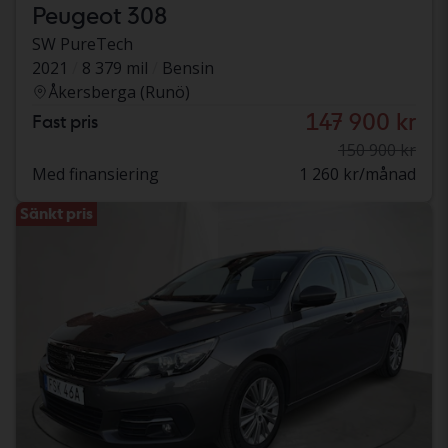
Peugeot 308
SW PureTech
2021
8 379 mil
Bensin
Åkersberga (Runö)
147 900 kr
Fast pris
150 900 kr
Med finansiering
1 260 kr/månad
Sänkt pris