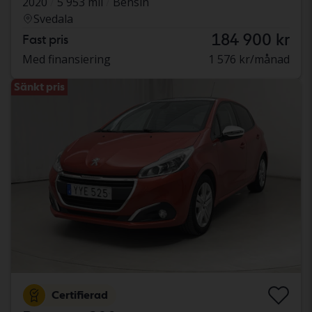
2020
5 953 mil
Bensin
Svedala
184 900 kr
Fast pris
Med finansiering
1 576 kr/månad
Sänkt pris
Certifierad