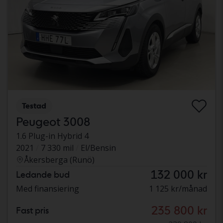
Testad
Peugeot 3008
1.6 Plug-in Hybrid 4
2021
7 330 mil
El/Bensin
Åkersberga (Runö)
132 000 kr
Ledande bud
Med finansiering
1 125 kr/månad
235 800 kr
Fast pris