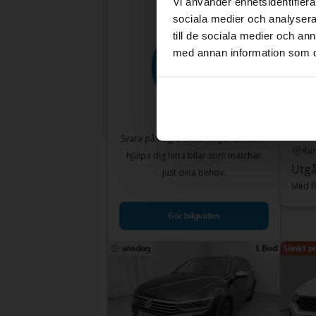
Vi använder enhetsidentifierar
sociala medier och analysera 
till de sociala medier och a
med annan information som du 
Volk
2.0 T
2022
Svara på några enkla frågor så kan vi
Kun
hjälpa dig hitta bilar som matchar
Utgå
just dina behov.
Med fi
Gör bilguiden
söndag
1 Bud
Sänkt pr