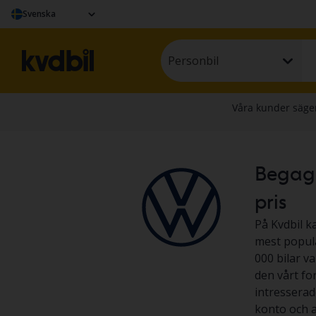
Svenska
Personbil
Begagna
pris
På Kvdbil k
mest populä
000 bilar v
den vårt fo
intresserad
konto och at