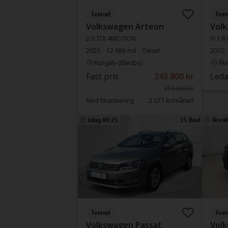
Testad
Test
Volkswagen Arteon
Volk
2.0 TDI 4MOTION
VI 1.6
2020
12 686 mil
Diesel
2010
Kungälv (Ellesbo)
Åke
Fast pris
243 800 kr
Leda
254 800 kr
Med finansiering
2 077 kr/månad
Idag 09:25
25 Bud
Ikväl
Testad
Test
Volkswagen Passat
Volk