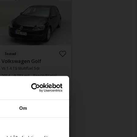
Testad
Volkswagen Golf
VII 1.4 TSI Multifuel 5dr
2014
9 783 mil
Bensin/Etanol
Kungälv (Ellesbo)
Ledande bud
37 500 kr
Med finansiering
319 kr/månad
Om
änkt pris