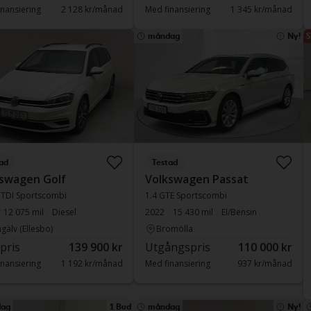
nansiering
2 128 kr/månad
Med finansiering
1 345 kr/månad
måndag
Ny!
S
ad
Testad
swagen Golf
Volkswagen Passat
6 TDI Sportscombi
1.4 GTE Sportscombi
12 075 mil
Diesel
2022
15 430 mil
El/Bensin
gälv (Ellesbo)
Bromölla
 pris
139 900 kr
Utgångspris
110 000 kr
nansiering
1 192 kr/månad
Med finansiering
937 kr/månad
ag
1 Bud
måndag
Ny!