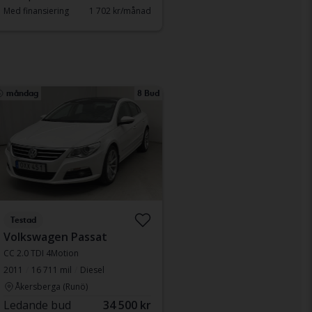
Med finansiering
1 702 kr/månad
måndag
8 Bud
Testad
Volkswagen Passat
CC 2.0 TDI 4Motion
2011
16 711 mil
Diesel
Åkersberga (Runö)
Ledande bud
34 500 kr