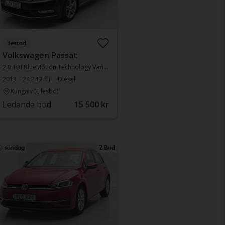
Testad
Volkswagen Passat
2.0 TDI BlueMotion Technology Variant 4Motion
2013
24 249 mil
Diesel
Kungälv (Ellesbo)
Ledande bud
15 500 kr
söndag
2 Bud