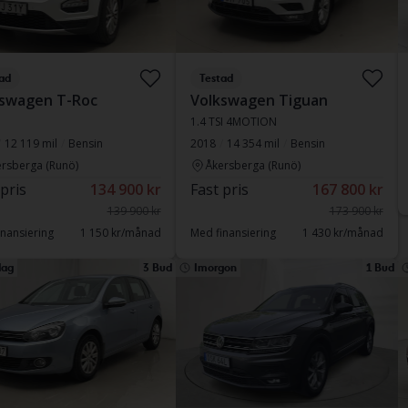
ad
Testad
swagen T-Roc
Volkswagen Tiguan
I
1.4 TSI 4MOTION
12 119 mil
Bensin
2018
14 354 mil
Bensin
rsberga (Runö)
Åkersberga (Runö)
 pris
134 900 kr
Fast pris
167 800 kr
139 900 kr
173 900 kr
nansiering
1 150 kr/månad
Med finansiering
1 430 kr/månad
ag
3 Bud
Imorgon
1 Bud