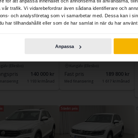
e för att anpassa innehållet och annonserna till användarna, tillh
contains all the same vehicles and services.
vår trafik. Vi vidarebefordrar även sådana identifierare och anna
nnons- och analysföretag som vi samarbetar med. Dessa kan i sin
har tillhandahållit eller som de har samlat in när du har använt 
Continue in
Switch to...
Swedish
Certifierad
Testad
swagen Passat
Volkswagen Passat
Anpassa
DI Sportscombi 4Motion
2.0 TDI Sportscombi
8 734 mil
Diesel
2019
13 758 mil
Diesel
gälv (Ellesbo)
Kungälv (Ellesbo)
ngspris
140 000 kr
Fast pris
189 800 kr
nansiering
1 193 kr/månad
Med finansiering
1 617 kr/månad
is
Sänkt pris