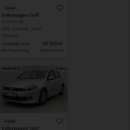
Testad
Volkswagen Golf
VII 1.6 TDI 5dr
2020
8 539 mil
Diesel
Svedala
Ledande bud
65 500 kr
Med finansiering
558 kr/månad
Ikväll 18:42
24 Bud
Testad
Volkswagen Golf