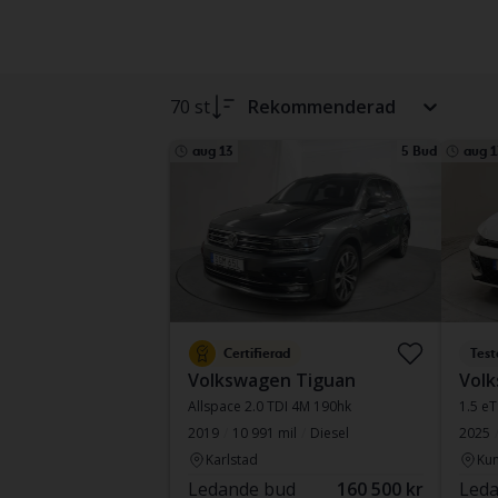
70 st
Rekommenderad
aug 13
5 Bud
aug 1
Certifierad
Test
Volkswagen Tiguan
Volk
Allspace 2.0 TDI 4M 190hk
1.5 e
2019
10 991 mil
Diesel
2025
Karlstad
Kun
Ledande bud
160 500 kr
Leda