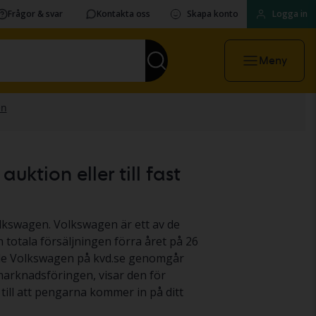
Frågor & svar
Kontakta oss
Skapa konto
Logga in
Meny
ktion eller till fast
olkswagen. Volkswagen är ett av de
 totala försäljningen förra året på 26
nade Volkswagen på kvd.se genomgår
 marknadsföringen, visar den för
till att pengarna kommer in på ditt