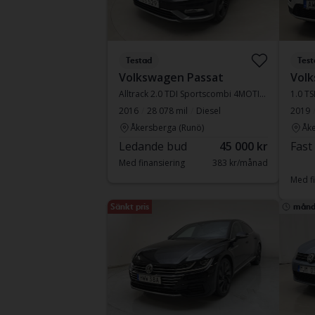
Testad
Test
Volkswagen Passat
Volk
Alltrack 2.0 TDI Sportscombi 4MOTION
1.0 TS
2016
28 078 mil
Diesel
2019
Åkersberga (Runö)
Åke
Ledande bud
45 000 kr
Fast
Med finansiering
383 kr/månad
Med fi
Sänkt pris
månd