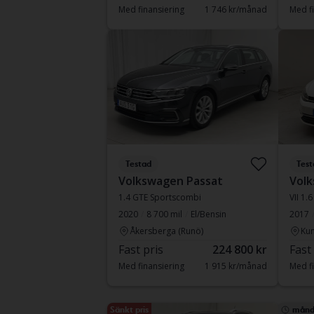
Med finansiering
1 746 kr/månad
Med fi
Testad
Test
Volkswagen Passat
Volk
1.4 GTE Sportscombi
VII 1.
2020
8 700 mil
El/Bensin
2017
Åkersberga (Runö)
Kun
Fast pris
224 800 kr
Fast
Med finansiering
1 915 kr/månad
Med fi
Sänkt pris
månd