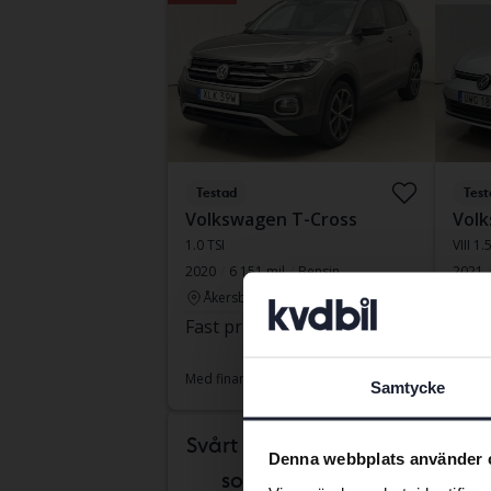
Testad
Test
Volkswagen T-Cross
Volk
1.0 TSI
VIII 1
2020
6 151 mil
Bensin
2021
Åkersberga (Runö)
Åke
Fast pris
187 900 kr
Leda
189 800 kr
Med fi
Med finansiering
1 601 kr/månad
Samtycke
månd
Svårt att veta vilken bil
Denna webbplats använder 
som passar dig?