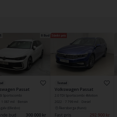
3
8 Bud
Sänkt pris
ad
Testad
swagen Passat
Volkswagen Passat
TSI Sportscombi
2.0 TDI Sportscombi 4Motion
1 087 mil
Bensin
2022
7 799 mil
Diesel
gälv (Ellesbo)
Åkersberga (Runö)
nde bud
300 000 kr
Fast pris
292 900 kr