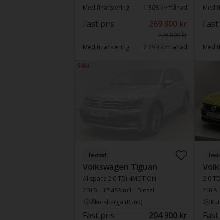
Med finansiering
1 368 kr/månad
Med fi
Fast pris
269 800 kr
Fast
276 800 kr
Med finansiering
2 299 kr/månad
Med fi
Såld
Testad
Test
Volkswagen Tiguan
Vol
Allspace 2.0 TDI 4MOTION
2.0 T
2019
17 483 mil
Diesel
2018
Åkersberga (Runö)
Kun
Fast pris
204 900 kr
Fast