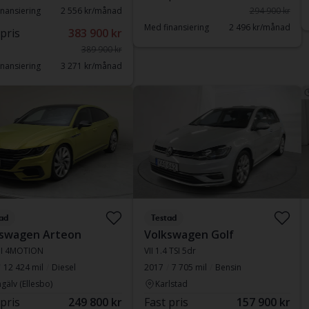
nansiering
2 556 kr/månad
294 900 kr
Med finansiering
2 496 kr/månad
 pris
383 900 kr
389 900 kr
nansiering
3 271 kr/månad
ad
Testad
kswagen Arteon
Volkswagen Golf
DI 4MOTION
VII 1.4 TSI 5dr
12 424 mil
Diesel
2017
7 705 mil
Bensin
gälv (Ellesbo)
Karlstad
 pris
249 800 kr
Fast pris
157 900 kr