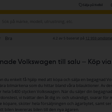
Sälja på Kvdbil
de Volkswagen till salu – Köp via au
an du enkelt få hjälp med att köpa och sälja en begagnad V
ra bilmärkena som du hittar bland våra bilauktioner. Av den
ar hela 5400 stycken Volkswagen. När du säljer din begag
rdonstest, vi tvättar den åt dig in- och utvändigt, svarar för
e köpare, sköter hela försäljningen och ägarbytet, samt ser 
t bilen levereras bilen till den nya ägaren.