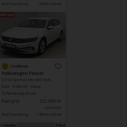
Med finansiering
294 kr/månad
änkt pris
Certifierad
Volkswagen Passat
2.0 TDI Sportscombi 4MOTION
2020
9 096 mil
Diesel
Åkersberga (Runö)
Fast pris
232 900 kr
234 900 kr
Med finansiering
1 984 kr/månad
måndag
6 Bud