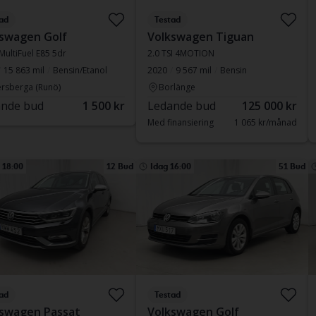
ad
Testad
swagen Golf
Volkswagen Tiguan
 MultiFuel E85 5dr
2.0 TSI 4MOTION
15 863 mil
Bensin/Etanol
2020
9 567 mil
Bensin
rsberga (Runö)
Borlänge
nde bud
1 500 kr
Ledande bud
125 000 kr
Med finansiering
1 065 kr/månad
l 18:00
12 Bud
Idag 16:00
51 Bud
ad
Testad
swagen Passat
Volkswagen Golf