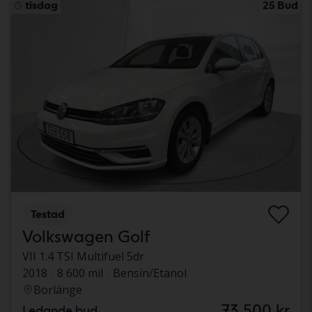
tisdag
25 Bud
Testad
Volkswagen Golf
VII 1.4 TSI Multifuel 5dr
2018
8 600 mil
Bensin/Etanol
Borlänge
73 500 kr
Ledande bud