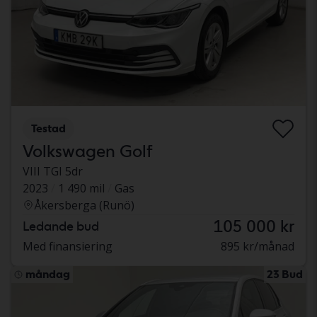
Testad
Volkswagen Golf
VIII TGI 5dr
2023
1 490 mil
Gas
Åkersberga (Runö)
105 000 kr
Ledande bud
Med finansiering
895 kr/månad
måndag
23 Bud