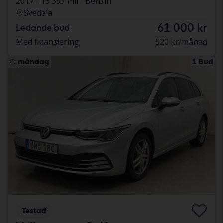
2017
13 397 mil
Bensin
Svedala
61 000 kr
Ledande bud
Med finansiering
520 kr/månad
måndag
1 Bud
Testad