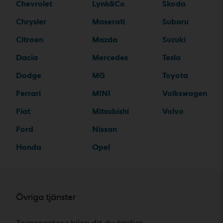
Chevrolet
Lynk&Co
Skoda
Chrysler
Maserati
Subaru
Citroen
Mazda
Suzuki
Dacia
Mercedes
Tesla
Dodge
MG
Toyota
Ferrari
MINI
Volkswagen
Fiat
Mitsubishi
Volvo
Ford
Nissan
Honda
Opel
Övriga tjänster
Transportera bilen dit du önskar