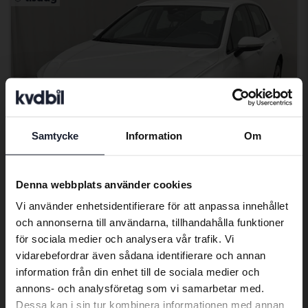
Samtycke
Information
Om
Preferred language
We have detected that your browser
Denna webbplats använder cookies
has other language preferences than
Testad
Vi använder enhetsidentifierare för att anpassa innehållet
Swedish. To better service our friends
Volkswagen Golf
och annonserna till användarna, tillhandahålla funktioner
abroad we have an English language
för sociala medier och analysera vår trafik. Vi
VIII TGI 5dr
site (kvdcars.com) that contains all the
vidarebefordrar även sådana identifierare och annan
2023
7 086 mil
Gas
same vehicles and services.
information från din enhet till de sociala medier och
Åkersberga (Runö)
annons- och analysföretag som vi samarbetar med.
79 000 kr
Utgångspris
Dessa kan i sin tur kombinera informationen med annan