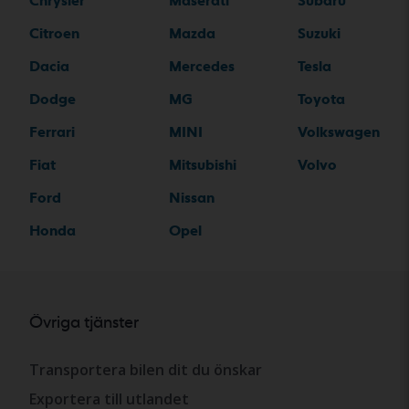
Chrysler
Maserati
Subaru
Citroen
Mazda
Suzuki
Dacia
Mercedes
Tesla
Dodge
MG
Toyota
Ferrari
MINI
Volkswagen
Fiat
Mitsubishi
Volvo
Ford
Nissan
Honda
Opel
Övriga tjänster
Transportera bilen dit du önskar
Exportera till utlandet