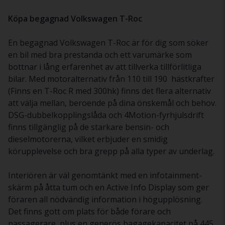
Köpa begagnad Volkswagen T-Roc
En begagnad Volkswagen T-Roc är för dig som söker
en bil med bra prestanda och ett varumärke som
bottnar i lång erfarenhet av att tillverka tillförlitliga
bilar. Med motoralternativ från 110 till 190 hästkrafter
(Finns en T-Roc R med 300hk) finns det flera alternativ
att välja mellan, beroende på dina önskemål och behov.
DSG-dubbelkopplingslåda och 4Motion-fyrhjulsdrift
finns tillgänglig på de starkare bensin- och
dieselmotorerna, vilket erbjuder en smidig
körupplevelse och bra grepp på alla typer av underlag.
Interiören är väl genomtänkt med en infotainment-
skärm på åtta tum och en Active Info Display som ger
föraren all nödvändig information i högupplösning.
Det finns gott om plats för både förare och
passagerare, plus en generös bagagekapacitet på 445