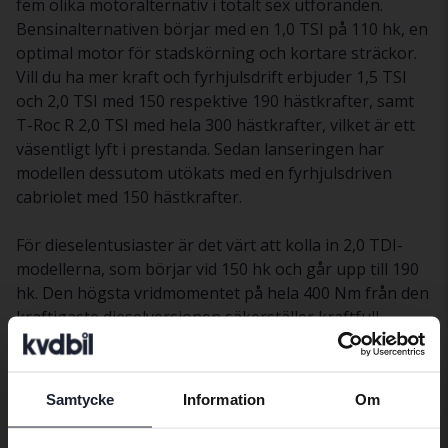
fem olika motoralternativ i totalt sex utföranden.
Bensinalternativen börjar med en 1,0 TSI på 110 hk, en
optimal motor för stadskörning och kortare sträckor.
Vill du ha mer kraft och fyrhjulsdrift erbjuder 1,5 TSI
och 2,0 TSI med 150 respektive 190 hästkrafter, samt
T-Roc R 2,0 TSI med hela 300 hästkrafter, vilket är ett
väsentligt lyft i prestanda. Sedan lanseringen har
modellen dessutom utökats med en fyrhjulsdriven
cabriolet med 150 hästkrafter.
För dieselentusiaster är det värt att kolla in 2,0 TDI-
modellerna, som börjar vid 150 hk och går upp till 190
hk. Den högsta vridmomentet på hela 400 Nm från den
kraftigaste dieselversionen säkerställer kraftfull
acceleration och god dragkraft.
Utrustning till Volkswagen T-ROC
Samtycke
Information
Om
Preferred language
När du köper en begagnad bil är tillgången på olika