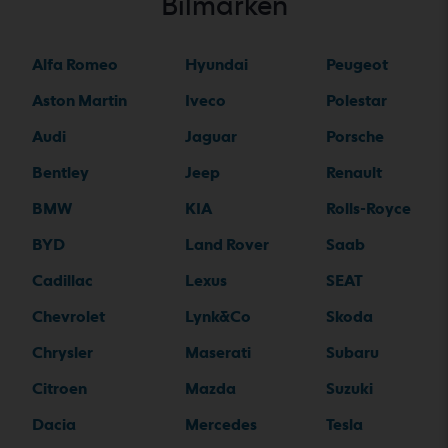
Bilmärken
Alfa Romeo
Hyundai
Peugeot
Aston Martin
Iveco
Polestar
Audi
Jaguar
Porsche
Bentley
Jeep
Renault
BMW
KIA
Rolls-Royce
BYD
Land Rover
Saab
Cadillac
Lexus
SEAT
Chevrolet
Lynk&Co
Skoda
Chrysler
Maserati
Subaru
Citroen
Mazda
Suzuki
Dacia
Mercedes
Tesla