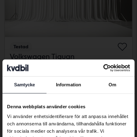
Testad
Volkswagen Tiguan
2.0 TFSI
2011
13 593 mil
Bensin
Kungälv (Ellesbo)
Samtycke
Information
Om
Kommer snart
Utgångspris
Preferred language
En värdering av fordonet är på gång
We have detected that your browser
Denna webbplats använder cookies
Kommer snart
has other language preferences than
Vi använder enhetsidentifierare för att anpassa innehållet
Swedish. To better service our friends
och annonserna till användarna, tillhandahålla funktioner
abroad we have an English language
för sociala medier och analysera vår trafik. Vi
site (kvdcars.com) that contains all the