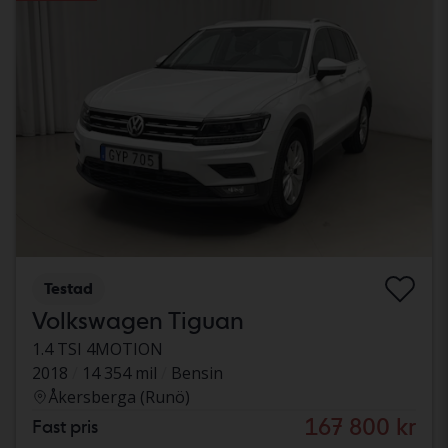
Testad
Volkswagen Tiguan
1.4 TSI 4MOTION
2018
14 354 mil
Bensin
Åkersberga (Runö)
167 800 kr
Fast pris