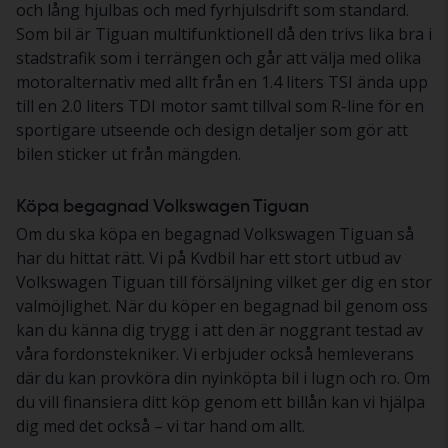
och lång hjulbas och med fyrhjulsdrift som standard.
Som bil är Tiguan multifunktionell då den trivs lika bra i
stadstrafik som i terrängen och går att välja med olika
motoralternativ med allt från en 1.4 liters TSI ända upp
till en 2.0 liters TDI motor samt tillval som R-line för en
sportigare utseende och design detaljer som gör att
bilen sticker ut från mängden.
Köpa begagnad Volkswagen Tiguan
Om du ska köpa en begagnad Volkswagen Tiguan så
har du hittat rätt. Vi på Kvdbil har ett stort utbud av
Volkswagen Tiguan till försäljning vilket ger dig en stor
valmöjlighet. När du köper en begagnad bil genom oss
kan du känna dig trygg i att den är noggrant testad av
våra fordonstekniker. Vi erbjuder också hemleverans
där du kan provköra din nyinköpta bil i lugn och ro. Om
du vill finansiera ditt köp genom ett billån kan vi hjälpa
dig med det också – vi tar hand om allt.