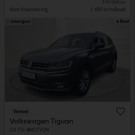
173 900 kr
Med finansiering
1 430 kr/månad
Imorgon
4 Bud
Testad
Volkswagen Tiguan
2.0 TSI 4MOTION