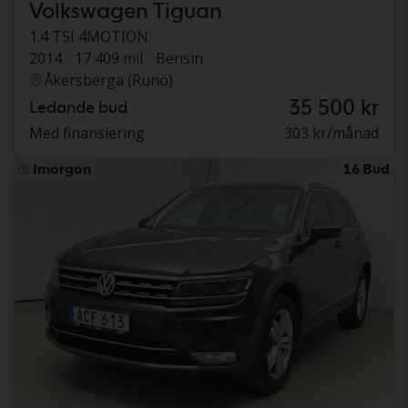
Volkswagen Tiguan
1.4 TSI 4MOTION
2014
17 409 mil
Bensin
Åkersberga (Runö)
35 500 kr
Ledande bud
Med finansiering
303 kr/månad
Imorgon
16 Bud