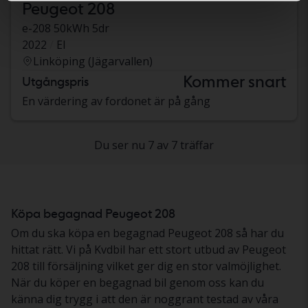
Peugeot 208
e-208 50kWh 5dr
2022
El
Linköping (Jägarvallen)
Kommer snart
Utgångspris
En värdering av fordonet är på gång
Du ser nu 7 av 7 träffar
Köpa begagnad Peugeot 208
Om du ska köpa en begagnad Peugeot 208 så har du
hittat rätt. Vi på Kvdbil har ett stort utbud av Peugeot
208 till försäljning vilket ger dig en stor valmöjlighet.
När du köper en begagnad bil genom oss kan du
känna dig trygg i att den är noggrant testad av våra