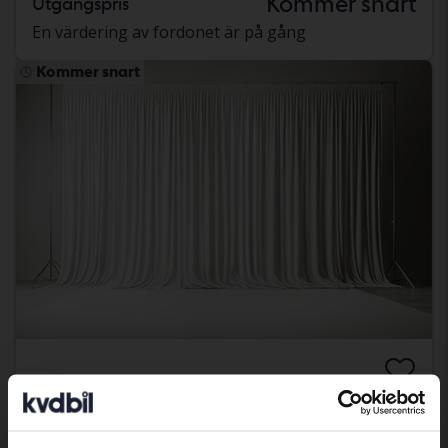
Kommer snart
Utgångspris
En värdering av fordonet är på gång
Kommer snart
Peugeot 208
PureTech 5dr