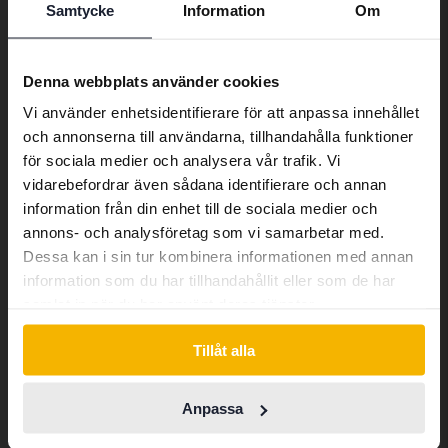
2016
3 265 mil
Bensin
Samtycke
Information
Om
Preferred language
Karlstad
Kommer snart
Utgångspris
We have detected that your browser
Denna webbplats använder cookies
En värdering av fordonet är på gång
has other language preferences than
Vi använder enhetsidentifierare för att anpassa innehållet
Swedish. To better service our friends
Kommer snart
och annonserna till användarna, tillhandahålla funktioner
abroad we have an English language
för sociala medier och analysera vår trafik. Vi
site (kvdcars.com) that contains all the
vidarebefordrar även sådana identifierare och annan
same vehicles and services.
information från din enhet till de sociala medier och
annons- och analysföretag som vi samarbetar med.
Dessa kan i sin tur kombinera informationen med annan
Continue in Swedish
information som du har tillhandahållit eller som de har
samlat in när du har använt deras tjänster.
Switch to...
Tillåt alla
Anpassa