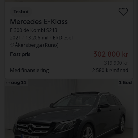
Testad
Mercedes E-Klass
E 300 de Kombi S213
2021
13 206 mil
El/Diesel
Åkersberga (Runö)
302 800 kr
Fast pris
319 900 kr
Med finansiering
2 580 kr/månad
aug 11
1 Bud