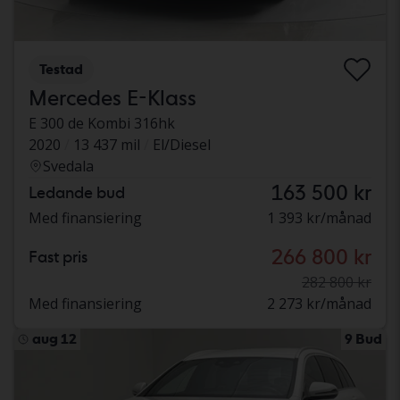
Testad
Mercedes E-Klass
E 300 de Kombi 316hk
2020
13 437 mil
El/Diesel
Svedala
163 500 kr
Ledande bud
Med finansiering
1 393 kr/månad
266 800 kr
Fast pris
282 800 kr
Med finansiering
2 273 kr/månad
aug 12
9 Bud