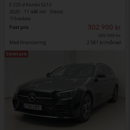
E 220 d Kombi S213
2020
11 448 mil
Diesel
Svedala
302 900 kr
Fast pris
305 900 kr
Med finansiering
2 581 kr/månad
Sänkt pris