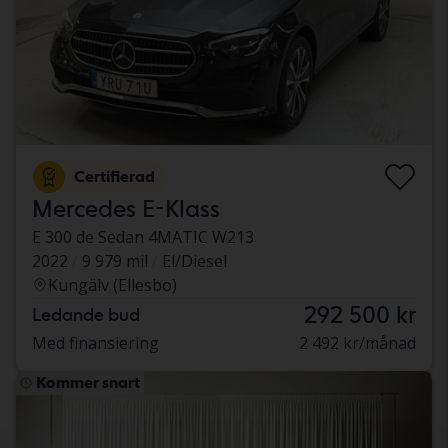
Certifierad
Mercedes E-Klass
E 300 de Sedan 4MATIC W213
2022
9 979 mil
El/Diesel
Kungälv (Ellesbo)
292 500 kr
Ledande bud
Med finansiering
2 492 kr/månad
Kommer snart