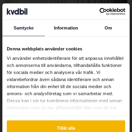
Samtycke
Information
Om
Preferred language
We have detected that your browser
Denna webbplats använder cookies
has other language preferences than
Vi använder enhetsidentifierare för att anpassa innehållet
Swedish. To better service our friends
och annonserna till användarna, tillhandahålla funktioner
abroad we have an English language
för sociala medier och analysera vår trafik. Vi
site (kvdcars.com) that contains all the
Mercedes E-Klass
vidarebefordrar även sådana identifierare och annan
same vehicles and services.
E 300 de Kombi 4MATIC S213
information från din enhet till de sociala medier och
2023
5 693 mil
El/Diesel
annons- och analysföretag som vi samarbetar med.
Åkersberga (Runö)
Dessa kan i sin tur kombinera informationen med annan
Continue in Swedish
information som du har tillhandahållit eller som de har
Kommer snart
Utgångspris
samlat in när du har använt deras tjänster.
En värdering av fordonet är på gång
Switch to...
Tillåt alla
Kommer snart