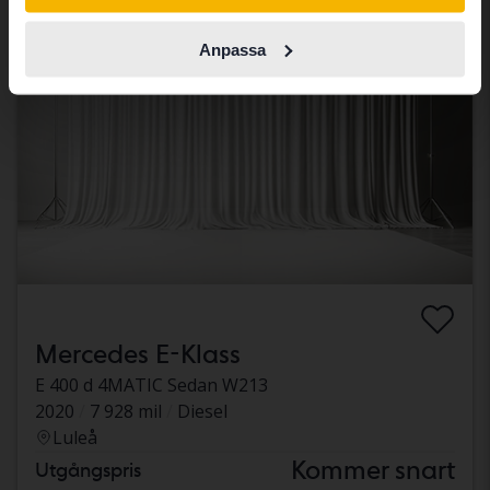
Anpassa
Mercedes E-Klass
E 400 d 4MATIC Sedan W213
2020
7 928 mil
Diesel
Luleå
Kommer snart
Utgångspris