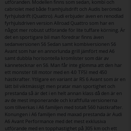
utföranden. Modellen finns som sedan, kombi och
cabriolet med både framhjulsdrift och Audis berömda
fyrhjulsdrift (Quattro). Audi erbjuder även en renodlad
fyrhjulsdriven version Allroad Quattro som har en
något mer robust utförande för lite tuffare körning. Är
det en sportigare bil man föredrar finns även
sedanversionen S6 Sedan samt kombiversionen S6
Avant som har en annorlunda grill jämfört med A6
samt dubbla horisontella kromlister som där av
kännetecknar en S6. Man får inte glömma att den har
ett monster till motor med en 4.0 TFSI med 450
hästkrafter. Ytligare en variant är RS 6 Avant som är en
lätt bil viktmässigt men pratar man sportighet och
prestanda så är det i en helt annan klass då den är en
av de mest imponerande och kraftfulla versionerna
som tillverkas i A6 familjen med totalt 560 hästkrafter.
Konungen i A6 familjen med maxad prestanda är Audi
A6 Avant Performance med det mest exklusiva
utförande med en topphastighet på 305 km och ett