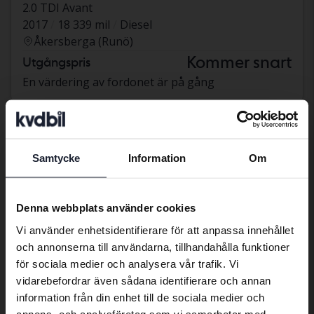
2.0 TDI Avant
2017
18 339 mil
Diesel
Åkersberga (Runö)
Kommer snart
Utgångspris
En värdering av fordonet är på gång
Kommer snart
Samtycke
Information
Om
Preferred language
We have detected that your browser
Denna webbplats använder cookies
has other language preferences than
Vi använder enhetsidentifierare för att anpassa innehållet
Swedish. To better service our friends
och annonserna till användarna, tillhandahålla funktioner
abroad we have an English language
för sociala medier och analysera vår trafik. Vi
site (kvdcars.com) that contains all the
vidarebefordrar även sådana identifierare och annan
same vehicles and services.
information från din enhet till de sociala medier och
annons- och analysföretag som vi samarbetar med.