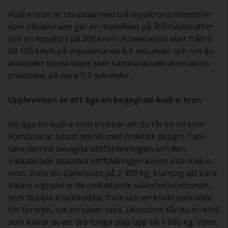
Audi e-tron är utrustad med två asynkrona elmotorer
som tillsammans ger en maxeffekt på 360 hästkrafter
och en toppfart på 200 km/h. Acceleration sker från 0
till 100 km/h på imponerande 6,6 sekunder och om du
använder boost-läget sker samma acceleration ännu
snabbare, på bara 5,7 sekunder.
Upplevelsen av att äga en begagnad Audi e-tron
Att äga en Audi e-tron innebär att du får en bil som
kombinerar smart teknik med praktisk design. Tack
vare den väl avvägda viktfördelningen och den
inkluderade adaptiva luftfjädringen känns inte Audi e-
tron, trots sin tjänstevikt på 2 490 kg, klumpig att köra.
Vidare signalerar de omfattande säkerhetssystemen,
som dubbla krockkuddar fram och en knäkrockkudde
för föraren, om en säker resa. Dessutom får du en elbil
som klarar av att dra tunga släp upp till 1 800 kg, vilket