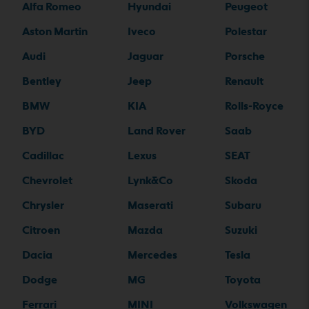
Alfa Romeo
Hyundai
Peugeot
Aston Martin
Iveco
Polestar
Audi
Jaguar
Porsche
Bentley
Jeep
Renault
BMW
KIA
Rolls-Royce
BYD
Land Rover
Saab
Cadillac
Lexus
SEAT
Chevrolet
Lynk&Co
Skoda
Chrysler
Maserati
Subaru
Citroen
Mazda
Suzuki
Dacia
Mercedes
Tesla
Dodge
MG
Toyota
Ferrari
MINI
Volkswagen