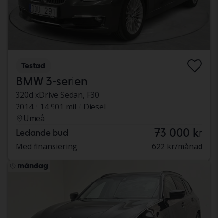
Testad
BMW 3-serien
320d xDrive Sedan, F30
2014
14 901 mil
Diesel
Umeå
73 000 kr
Ledande bud
Med finansiering
622 kr/månad
måndag