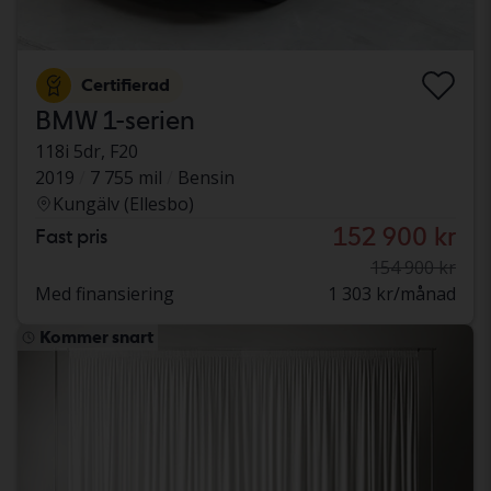
Certifierad
BMW 1-serien
118i 5dr, F20
2019
7 755 mil
Bensin
Kungälv (Ellesbo)
152 900 kr
Fast pris
154 900 kr
Med finansiering
1 303 kr/månad
Kommer snart