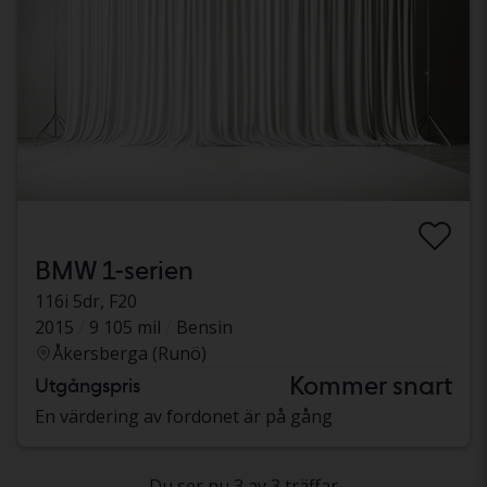
BMW 1-serien
116i 5dr, F20
2015
9 105 mil
Bensin
Åkersberga (Runö)
Kommer snart
Utgångspris
En värdering av fordonet är på gång
Du ser nu 3 av 3 träffar