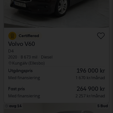
Certifierad
Volvo V60
D4
2020
8 673 mil
Diesel
Kungälv (Ellesbo)
196 000 kr
Utgångspris
Med finansiering
1 670 kr/månad
264 900 kr
Fast pris
Med finansiering
2 257 kr/månad
aug 14
5 Bud