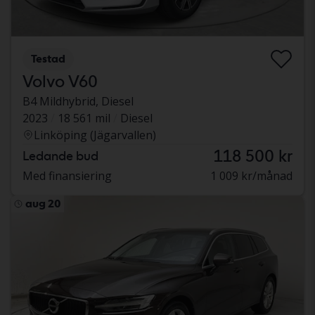
Testad
Volvo V60
B4 Mildhybrid, Diesel
2023
18 561 mil
Diesel
Linköping (Jägarvallen)
118 500 kr
Ledande bud
Med finansiering
1 009 kr/månad
aug 20