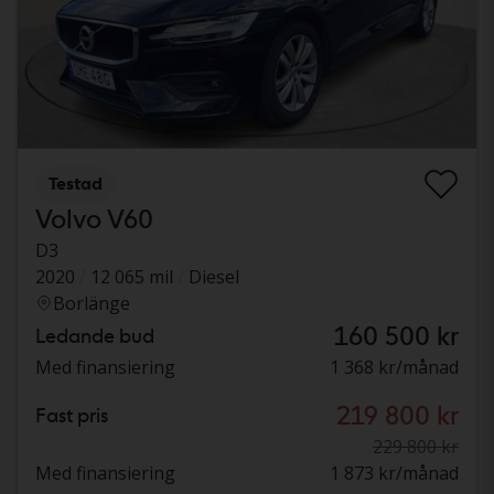
Testad
Volvo V60
D3
2020
12 065 mil
Diesel
Borlänge
160 500 kr
Ledande bud
Med finansiering
1 368 kr/månad
219 800 kr
Fast pris
229 800 kr
Med finansiering
1 873 kr/månad