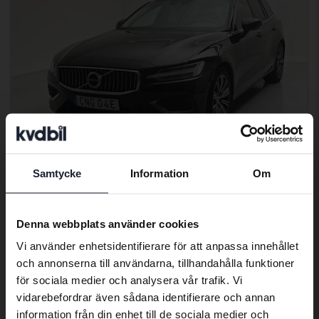
Samtycke
Information
Om
Preferred language
Certifierad
Volvo V60
We have detected that your browser
Denna webbplats använder cookies
has other language preferences than
T6 AWD Recharge
Vi använder enhetsidentifierare för att anpassa innehållet
Swedish. To better service our friends
2021
7 666 mil
El/Bensin
och annonserna till användarna, tillhandahålla funktioner
abroad we have an English language
Svedala
för sociala medier och analysera vår trafik. Vi
site (kvdcars.com) that contains all the
235 500 kr
Ledande bud
vidarebefordrar även sådana identifierare och annan
same vehicles and services.
Med finansiering
2 007 kr/månad
information från din enhet till de sociala medier och