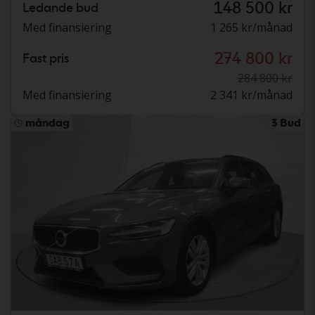
148 500 kr
Ledande bud
Med finansiering
1 265 kr/månad
274 800 kr
Fast pris
284 800 kr
Med finansiering
2 341 kr/månad
måndag
3 Bud