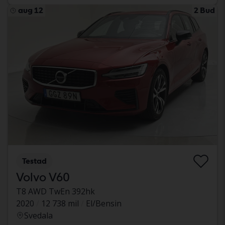
aug 12
2 Bud
Testad
Volvo V60
T8 AWD TwEn 392hk
2020
12 738 mil
El/Bensin
Svedala