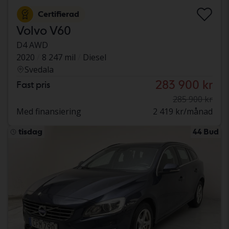
Certifierad
Volvo V60
D4 AWD
2020
8 247 mil
Diesel
Svedala
283 900 kr
Fast pris
285 900 kr
Med finansiering
2 419 kr/månad
tisdag
44 Bud