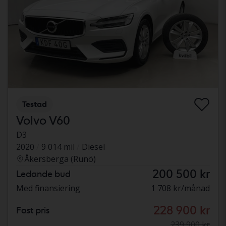
Testad
Volvo V60
D3
2020
9 014 mil
Diesel
Åkersberga (Runö)
200 500 kr
Ledande bud
Med finansiering
1 708 kr/månad
228 900 kr
Fast pris
239 900 kr