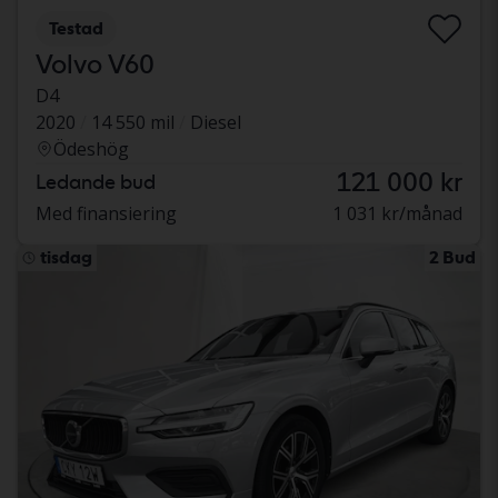
Testad
Volvo V60
D4
2020
14 550 mil
Diesel
Ödeshög
121 000 kr
Ledande bud
Med finansiering
1 031 kr/månad
tisdag
2 Bud