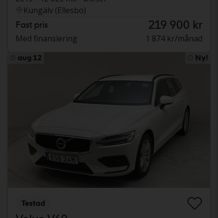
Kungälv (Ellesbo)
219 900 kr
Fast pris
Med finansiering
1 874 kr/månad
aug 12
Ny!
Testad