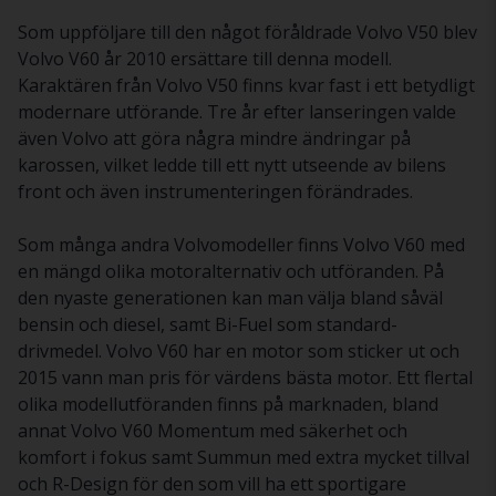
Som uppföljare till den något föråldrade Volvo V50 blev
Volvo V60 år 2010 ersättare till denna modell.
Karaktären från Volvo V50 finns kvar fast i ett betydligt
modernare utförande. Tre år efter lanseringen valde
även Volvo att göra några mindre ändringar på
karossen, vilket ledde till ett nytt utseende av bilens
front och även instrumenteringen förändrades.
Som många andra Volvomodeller finns Volvo V60 med
en mängd olika motoralternativ och utföranden. På
den nyaste generationen kan man välja bland såväl
bensin och diesel, samt Bi-Fuel som standard-
drivmedel. Volvo V60 har en motor som sticker ut och
2015 vann man pris för värdens bästa motor. Ett flertal
olika modellutföranden finns på marknaden, bland
annat Volvo V60 Momentum med säkerhet och
komfort i fokus samt Summun med extra mycket tillval
och R-Design för den som vill ha ett sportigare