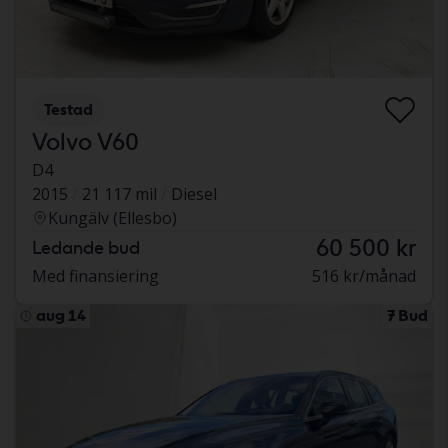
Testad
Volvo V60
D4
2015
21 117 mil
Diesel
Kungälv (Ellesbo)
60 500 kr
Ledande bud
Med finansiering
516 kr/månad
aug 14
7 Bud