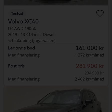
Testad
Volvo XC40
D4 AWD 190hk
2019
13 414 mil
Diesel
Linköping (Jägarvallen)
161 000 kr
Ledande bud
Med finansiering
1 372 kr/månad
281 900 kr
Fast pris
294 900 kr
Med finansiering
2 402 kr/månad