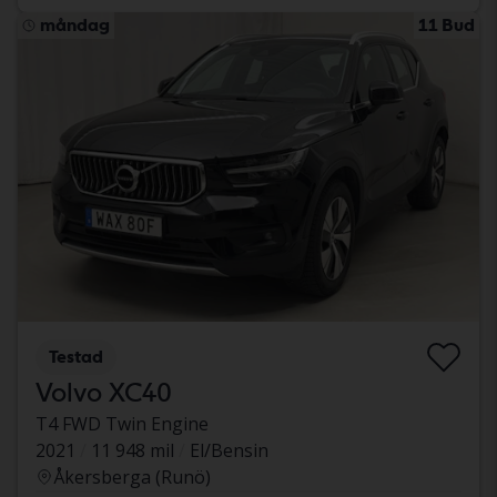
måndag
11 Bud
Testad
Volvo XC40
T4 FWD Twin Engine
2021
11 948 mil
El/Bensin
Åkersberga (Runö)