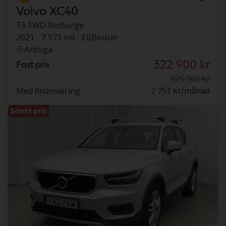
Volvo XC40
T5 FWD Recharge
2021
7 973 mil
El/Bensin
Arboga
322 900 kr
Fast pris
325 900 kr
Med finansiering
2 751 kr/månad
Sänkt pris