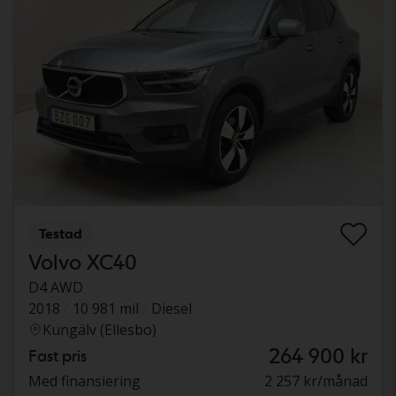
Testad
Volvo XC40
D4 AWD
2018
10 981 mil
Diesel
Kungälv (Ellesbo)
264 900 kr
Fast pris
Med finansiering
2 257 kr/månad