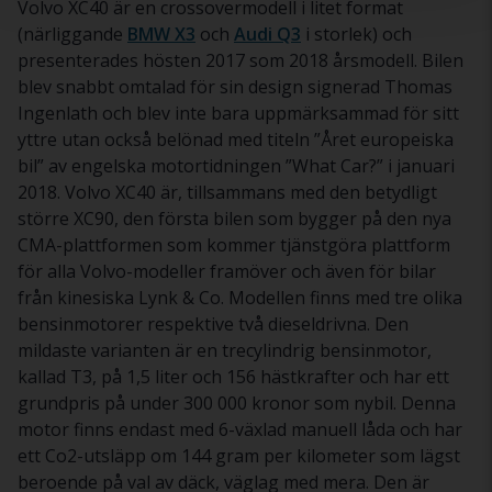
Volvo XC40 är en crossovermodell i litet format
(närliggande
BMW X3
och
Audi Q3
i storlek) och
presenterades hösten 2017 som 2018 årsmodell. Bilen
blev snabbt omtalad för sin design signerad Thomas
Ingenlath och blev inte bara uppmärksammad för sitt
yttre utan också belönad med titeln ”Året europeiska
bil” av engelska motortidningen ”What Car?” i januari
2018. Volvo XC40 är, tillsammans med den betydligt
större XC90, den första bilen som bygger på den nya
CMA-plattformen som kommer tjänstgöra plattform
för alla Volvo-modeller framöver och även för bilar
från kinesiska Lynk & Co. Modellen finns med tre olika
bensinmotorer respektive två dieseldrivna. Den
mildaste varianten är en trecylindrig bensinmotor,
kallad T3, på 1,5 liter och 156 hästkrafter och har ett
grundpris på under 300 000 kronor som nybil. Denna
motor finns endast med 6-växlad manuell låda och har
ett Co2-utsläpp om 144 gram per kilometer som lägst
beroende på val av däck, väglag med mera. Den är