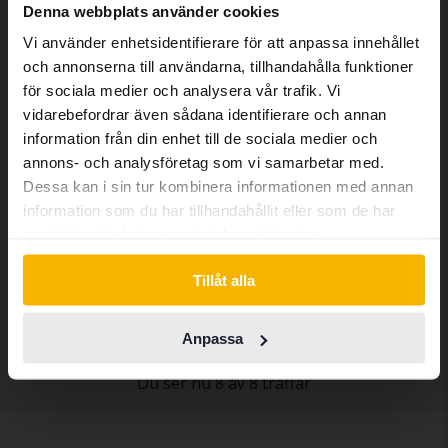
We have detected that your browser
Denna webbplats använder cookies
has other language preferences than
Vi använder enhetsidentifierare för att anpassa innehållet
Swedish. To better service our friends
och annonserna till användarna, tillhandahålla funktioner
abroad we have an English language
för sociala medier och analysera vår trafik. Vi
site (kvdcars.com) that contains all the
vidarebefordrar även sådana identifierare och annan
same vehicles and services.
information från din enhet till de sociala medier och
annons- och analysföretag som vi samarbetar med.
Volvo XC40
Dessa kan i sin tur kombinera informationen med annan
Continue in Swedish
information som du har tillhandahållit eller som de har
P6 Recharge
samlat in när du har använt deras tjänster.
2023
3 227 mil
El
Kungälv (Ellesbo)
Switch to...
Tillåt alla
Kommer snart
Utgångspris
En värdering av fordonet är på gång
Anpassa
Du ser nu 8 av 8 träffar