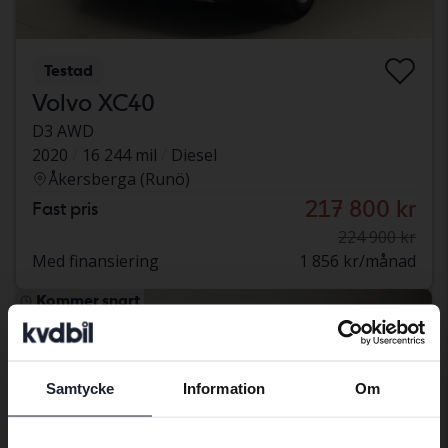
Testad
Volvo XC40
D3 AWD
2020
16 244 mil
Diesel
Åkersberga (Runö)
217 800 kr
Fast pris
224 900 kr
Med finansiering
1 856 kr/månad
Kommer snart
Samtycke
Information
Om
Preferred language