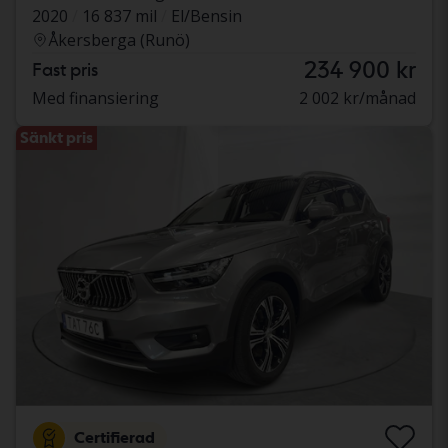
2020
16 837 mil
El/Bensin
Åkersberga (Runö)
234 900 kr
Fast pris
Med finansiering
2 002 kr/månad
Sänkt pris
Certifierad