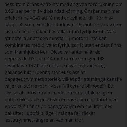
dessutom bränsleeffektiv med angiven förbrukning om
0,62 liter per mil vid blandad körning. Önskar man mer
effekt finns XC40 att få med en cylinder till i form av
såväl T4- som med den starkaste T5-motorn varav den
sistnämnda inte kan beställas utan fyrhjulsdrift. Värt
att notera är att den minsta T3-motorn inte kan
kombineras med tillvalet fyrhjulsdrift utan endast finns
som framhjulsdriven. Dieselvarianterna är de
beprövade D3- och D4-motorerna som ger 148
respektive 187 hästkrafter. En vanlig fundering
gällande bilar i denna storleksklass är
bagageutrymmets storlek, vilket gör att många kanske
väljer en större (och i vissa fall dyrare bilmodell). Ett
tips är att provköra bilmodellen för att bilda sig en
bättre bild av de praktiska egenskaperna. I fallet med
Volvo XC40 finns en bagagevolym om 460 liter med
baksätet i uppfällt läge. I många fall räcker
lastutrymmet längre än vad man tror.