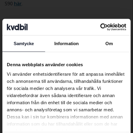
S90
här
.
Bilar
Volvo
S90
Volvomodeller
Samtycke
Information
Om
Preferred language
Volvo C30
Volvo S90
Volvo XC40
Volvo C40
Volvo V40
Volvo XC60
We have detected that your browser
Denna webbplats använder cookies
has other language preferences than
Volvo C70
Volvo V50
Volvo XC70
Vi använder enhetsidentifierare för att anpassa innehållet
Swedish. To better service our friends
och annonserna till användarna, tillhandahålla funktioner
abroad we have an English language
Volvo S40
Volvo V60
Volvo XC90
för sociala medier och analysera vår trafik. Vi
site (kvdcars.com) that contains all the
vidarebefordrar även sådana identifierare och annan
Volvo S60
Volvo V70
same vehicles and services.
information från din enhet till de sociala medier och
Volvo S80
Volvo V90
annons- och analysföretag som vi samarbetar med.
Dessa kan i sin tur kombinera informationen med annan
Continue in Swedish
information som du har tillhandahållit eller som de har
samlat in när du har använt deras tjänster.