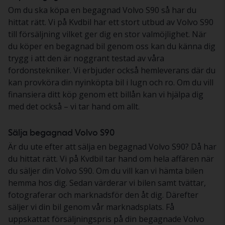
Om du ska köpa en begagnad Volvo S90 så har du
hittat rätt. Vi på Kvdbil har ett stort utbud av Volvo S90
till försäljning vilket ger dig en stor valmöjlighet. När
du köper en begagnad bil genom oss kan du känna dig
trygg i att den är noggrant testad av våra
fordonstekniker. Vi erbjuder också hemleverans där du
kan provköra din nyinköpta bil i lugn och ro. Om du vill
finansiera ditt köp genom ett billån kan vi hjälpa dig
med det också – vi tar hand om allt.
Sälja begagnad Volvo S90
Är du ute efter att sälja en begagnad Volvo S90? Då har
du hittat rätt. Vi på Kvdbil tar hand om hela affären när
du säljer din Volvo S90. Om du vill kan vi hämta bilen
hemma hos dig. Sedan värderar vi bilen samt tvättar,
fotograferar och marknadsför den åt dig. Därefter
säljer vi din bil genom vår marknadsplats. Få
uppskattat försäljningspris på din begagnade Volvo