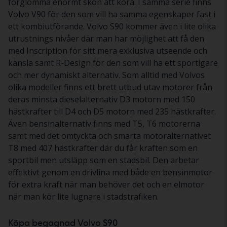
förglömma enormt skön att köra. I samma serie finns
Volvo V90 för den som vill ha samma egenskaper fast i
ett kombiutförande. Volvo S90 kommer även i lite olika
utrustnings nivåer där man har möjlighet att få den
med Inscription för sitt mera exklusiva utseende och
känsla samt R-Design för den som vill ha ett sportigare
och mer dynamiskt alternativ. Som alltid med Volvos
olika modeller finns ett brett utbud utav motorer från
deras minsta dieselalternativ D3 motorn med 150
hästkrafter till D4 och D5 motorn med 235 hästkrafter.
Även bensinalternativ finns med T5, T6 motorerna
samt med det omtyckta och smarta motoralternativet
T8 med 407 hästkrafter där du får kraften som en
sportbil men utsläpp som en stadsbil. Den arbetar
effektivt genom en drivlina med både en bensinmotor
för extra kraft när man behöver det och en elmotor
när man kör lite lugnare i stadstrafiken.
Köpa begagnad Volvo S90