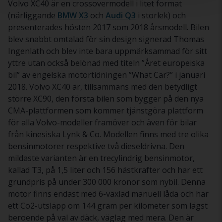
Volvo XC40 är en crossovermodell i litet format
(närliggande
BMW X3
och
Audi Q3
i storlek) och
presenterades hösten 2017 som 2018 årsmodell. Bilen
blev snabbt omtalad för sin design signerad Thomas
Ingenlath och blev inte bara uppmärksammad för sitt
yttre utan också belönad med titeln ”Året europeiska
bil” av engelska motortidningen ”What Car?” i januari
2018. Volvo XC40 är, tillsammans med den betydligt
större XC90, den första bilen som bygger på den nya
CMA-plattformen som kommer tjänstgöra plattform
för alla Volvo-modeller framöver och även för bilar
från kinesiska Lynk & Co. Modellen finns med tre olika
bensinmotorer respektive två dieseldrivna. Den
mildaste varianten är en trecylindrig bensinmotor,
kallad T3, på 1,5 liter och 156 hästkrafter och har ett
grundpris på under 300 000 kronor som nybil. Denna
motor finns endast med 6-växlad manuell låda och har
ett Co2-utsläpp om 144 gram per kilometer som lägst
beroende på val av däck, väglag med mera. Den är