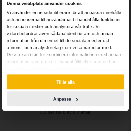
We have detected that your browser
Denna webbplats använder cookies
has other language preferences than
Vi använder enhetsidentifierare för att anpassa innehållet
Swedish. To better service our friends
och annonserna till användarna, tillhandahålla funktioner
abroad we have an English language
för sociala medier och analysera vår trafik. Vi
site (kvdcars.com) that contains all the
vidarebefordrar även sådana identifierare och annan
same vehicles and services.
information från din enhet till de sociala medier och
annons- och analysföretag som vi samarbetar med.
Volvo XC40
Dessa kan i sin tur kombinera informationen med annan
Continue in Swedish
information som du har tillhandahållit eller som de har
P6 Recharge
samlat in när du har använt deras tjänster.
2023
3 227 mil
El
Kungälv (Ellesbo)
Switch to...
Tillåt alla
Kommer snart
Utgångspris
En värdering av fordonet är på gång
Anpassa
Du ser nu 8 av 8 träffar