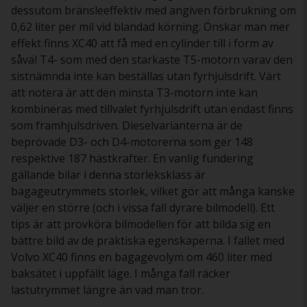
dessutom bränsleeffektiv med angiven förbrukning om
0,62 liter per mil vid blandad körning. Önskar man mer
effekt finns XC40 att få med en cylinder till i form av
såväl T4- som med den starkaste T5-motorn varav den
sistnämnda inte kan beställas utan fyrhjulsdrift. Värt
att notera är att den minsta T3-motorn inte kan
kombineras med tillvalet fyrhjulsdrift utan endast finns
som framhjulsdriven. Dieselvarianterna är de
beprövade D3- och D4-motorerna som ger 148
respektive 187 hästkrafter. En vanlig fundering
gällande bilar i denna storleksklass är
bagageutrymmets storlek, vilket gör att många kanske
väljer en större (och i vissa fall dyrare bilmodell). Ett
tips är att provköra bilmodellen för att bilda sig en
bättre bild av de praktiska egenskaperna. I fallet med
Volvo XC40 finns en bagagevolym om 460 liter med
baksätet i uppfällt läge. I många fall räcker
lastutrymmet längre än vad man tror.