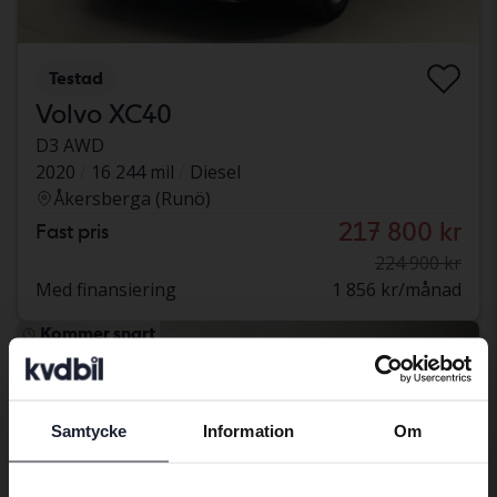
Testad
Volvo XC40
D3 AWD
2020
16 244 mil
Diesel
Åkersberga (Runö)
217 800 kr
Fast pris
224 900 kr
Med finansiering
1 856 kr/månad
Kommer snart
Samtycke
Information
Om
Preferred language