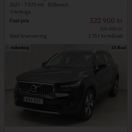
2021
7 973 mil
El/Bensin
Arboga
322 900 kr
Fast pris
325 900 kr
Med finansiering
2 751 kr/månad
måndag
13 Bud