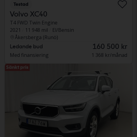
Testad
Volvo XC40
T4 FWD Twin Engine
2021
11 948 mil
El/Bensin
Åkersberga (Runö)
160 500 kr
Ledande bud
Med finansiering
1 368 kr/månad
Sänkt pris