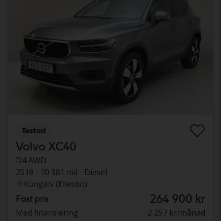
Testad
Volvo XC40
D4 AWD
2018
10 981 mil
Diesel
Kungälv (Ellesbo)
264 900 kr
Fast pris
Med finansiering
2 257 kr/månad