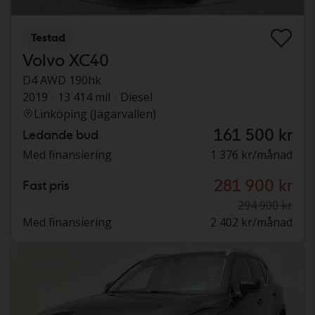
Testad
Volvo XC40
D4 AWD 190hk
2019
13 414 mil
Diesel
Linköping (Jägarvallen)
161 500 kr
Ledande bud
Med finansiering
1 376 kr/månad
281 900 kr
Fast pris
294 900 kr
Med finansiering
2 402 kr/månad