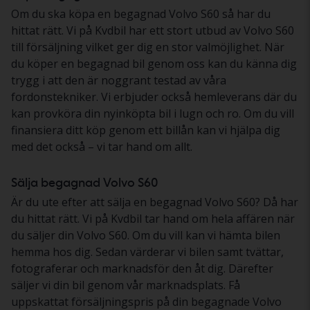
Om du ska köpa en begagnad Volvo S60 så har du
hittat rätt. Vi på Kvdbil har ett stort utbud av Volvo S60
till försäljning vilket ger dig en stor valmöjlighet. När
du köper en begagnad bil genom oss kan du känna dig
trygg i att den är noggrant testad av våra
fordonstekniker. Vi erbjuder också hemleverans där du
kan provköra din nyinköpta bil i lugn och ro. Om du vill
finansiera ditt köp genom ett billån kan vi hjälpa dig
med det också – vi tar hand om allt.
Sälja begagnad Volvo S60
Är du ute efter att sälja en begagnad Volvo S60? Då har
du hittat rätt. Vi på Kvdbil tar hand om hela affären när
du säljer din Volvo S60. Om du vill kan vi hämta bilen
hemma hos dig. Sedan värderar vi bilen samt tvättar,
fotograferar och marknadsför den åt dig. Därefter
säljer vi din bil genom vår marknadsplats. Få
uppskattat försäljningspris på din begagnade Volvo