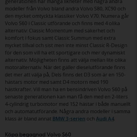
generationen har många likheter med några andra
modeller från Volvo bland andra Volvo S80, XC90 och
den mycket omtyckta klassiker Volvo V70. Numera går
Volvo S60 i Classic utförande och finns med 4 olika
alternativ: Classic Momentum med säkerhet och
komfort i fokus samt Classic Summun med extra
mycket tillval och sist men inte minst Classic R-Design
för den som vill ha ett sportigare och mer dynamiskt
alternativ. Möjligheten finns att välja mellan lite olika
motoralternativ. När det gäller dieselutförande finns
det mer att välja på, Dels finns det D3 som är en 150-
hästars motor med samt D4 motorn med 190
hästkrafter. Vill man ha en bensindriven Volvo S60 på
senaste generationen kan man få den med en 2-liters
4-cylindrig turbomotor med 152 hästar i både manuellt
och automatutförande. Några andra modeller i samma
klass är bland annat
BMW 3-serien
och
Audi A4
.
Köpa begagnad Volvo S60