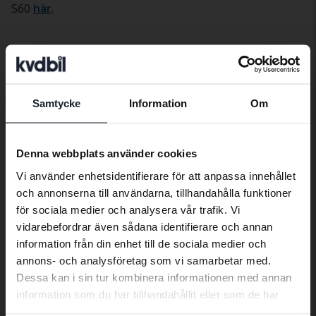
S60
här
.
Bilar
Volvo
S60
Volvomodeller
Samtycke
Information
Om
Preferred language
Volvo C30
Volvo S90
Volvo XC40
Volvo C40
Volvo V40
Volvo XC60
We have detected that your browser
Denna webbplats använder cookies
has other language preferences than
Volvo C70
Volvo V50
Volvo XC70
Vi använder enhetsidentifierare för att anpassa innehållet
Swedish. To better service our friends
och annonserna till användarna, tillhandahålla funktioner
abroad we have an English language
Volvo S40
Volvo V60
Volvo XC90
för sociala medier och analysera vår trafik. Vi
site (kvdcars.com) that contains all the
vidarebefordrar även sådana identifierare och annan
Volvo S60
Volvo V70
same vehicles and services.
information från din enhet till de sociala medier och
Volvo S80
Volvo V90
annons- och analysföretag som vi samarbetar med.
Dessa kan i sin tur kombinera informationen med annan
Continue in Swedish
information som du har tillhandahållit eller som de har
samlat in när du har använt deras tjänster.