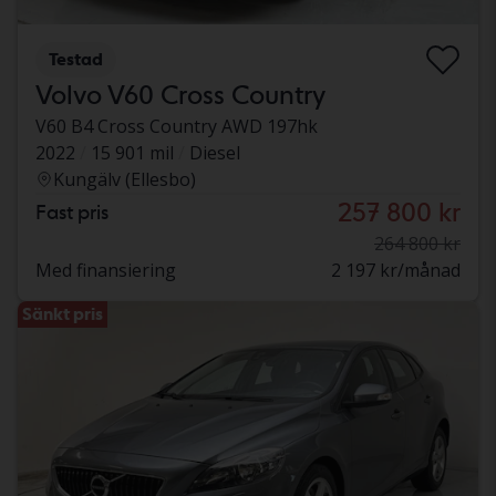
Testad
Volvo V60 Cross Country
V60 B4 Cross Country AWD 197hk
2022
15 901 mil
Diesel
Kungälv (Ellesbo)
257 800 kr
Fast pris
264 800 kr
Med finansiering
2 197 kr/månad
Sänkt pris