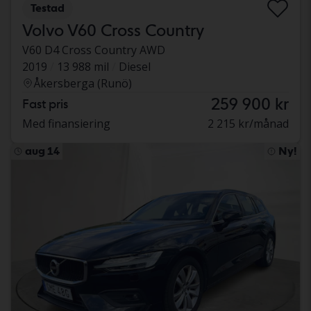
Testad
Volvo V60 Cross Country
V60 D4 Cross Country AWD
2019
13 988 mil
Diesel
Åkersberga (Runö)
259 900 kr
Fast pris
Med finansiering
2 215 kr/månad
aug 14
Ny!