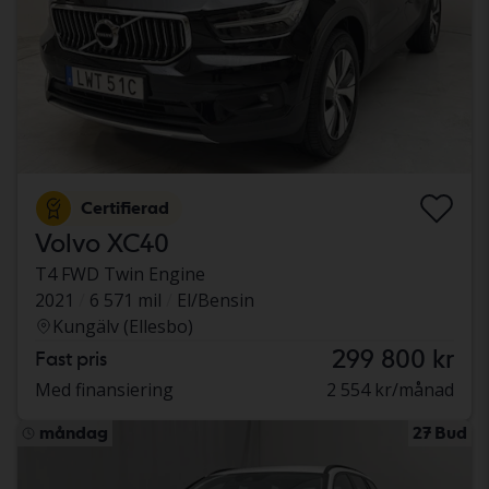
Certifierad
Volvo XC40
T4 FWD Twin Engine
2021
6 571 mil
El/Bensin
Kungälv (Ellesbo)
299 800 kr
Fast pris
Med finansiering
2 554 kr/månad
måndag
27 Bud