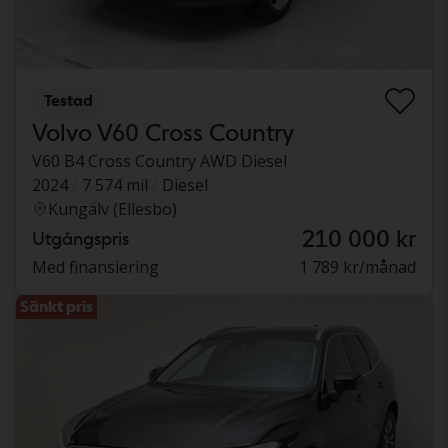
Testad
Volvo V60 Cross Country
V60 B4 Cross Country AWD Diesel
2024
7 574 mil
Diesel
Kungälv (Ellesbo)
210 000 kr
Utgångspris
Med finansiering
1 789 kr/månad
Sänkt pris