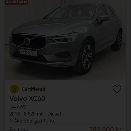
Sänkt pris
Certifierad
Volvo XC60
D4 AWD
2018
8 625 mil
Diesel
Åkersberga (Runö)
289 800 kr
Fast pris