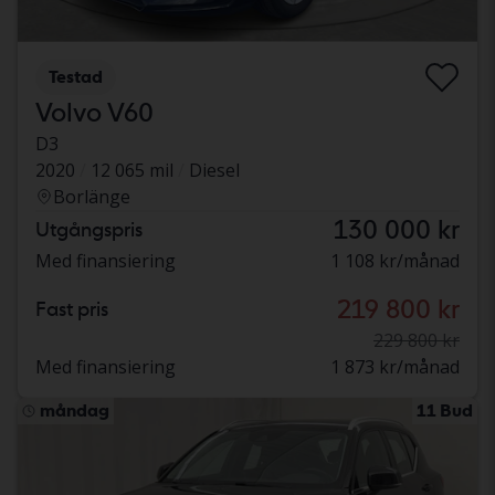
Testad
Volvo V60
D3
2020
12 065 mil
Diesel
Borlänge
130 000 kr
Utgångspris
Med finansiering
1 108 kr/månad
219 800 kr
Fast pris
229 800 kr
Med finansiering
1 873 kr/månad
måndag
11 Bud