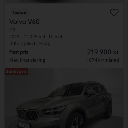
Testad
Volvo V60
D3
2019
12 025 mil
Diesel
Kungälv (Ellesbo)
219 900 kr
Fast pris
Med finansiering
1 874 kr/månad
Sänkt pris