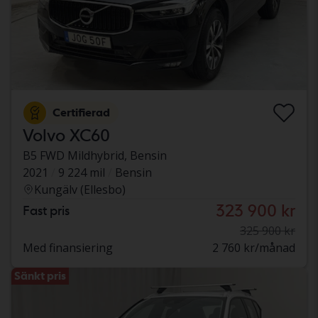
Certifierad
Volvo XC60
B5 FWD Mildhybrid, Bensin
2021
9 224 mil
Bensin
Kungälv (Ellesbo)
323 900 kr
Fast pris
325 900 kr
Med finansiering
2 760 kr/månad
Sänkt pris