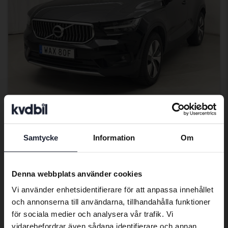
Testad
Volvo XC40
Samtycke
Information
Om
T4 FWD Twin Engine
Preferred language
2021
11 948 mil
El/Bensin
Åkersberga (Runö)
We have detected that your browser
Denna webbplats använder cookies
152 000 kr
has other language preferences than
Ledande bud
Vi använder enhetsidentifierare för att anpassa innehållet
Swedish. To better service our friends
Med finansiering
1 296 kr/månad
och annonserna till användarna, tillhandahålla funktioner
abroad we have an English language
för sociala medier och analysera vår trafik. Vi
site (kvdcars.com) that contains all the
aug 14
Ny!
vidarebefordrar även sådana identifierare och annan