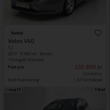
Testad
Volvo V40
T2
2017
9 368 mil
Bensin
Kungälv (Ellesbo)
155 800 kr
Fast pris
159 800 kr
Med finansiering
1 327 kr/månad
aug 13
3 Bud