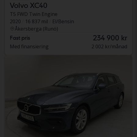
Volvo XC40
T5 FWD Twin Engine
2020
16 837 mil
El/Bensin
Åkersberga (Runö)
234 900 kr
Fast pris
Med finansiering
2 002 kr/månad