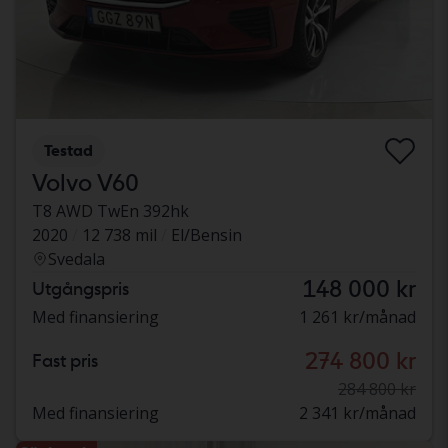
Testad
Volvo V60
T8 AWD TwEn 392hk
2020
12 738 mil
El/Bensin
Svedala
148 000 kr
Utgångspris
Med finansiering
1 261 kr/månad
274 800 kr
Fast pris
284 800 kr
Med finansiering
2 341 kr/månad