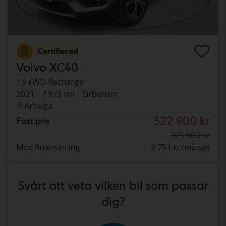
Certifierad
Volvo XC40
T5 FWD Recharge
2021
7 973 mil
El/Bensin
Arboga
322 900 kr
Fast pris
325 900 kr
Med finansiering
2 751 kr/månad
Svårt att veta vilken bil som passar
dig?