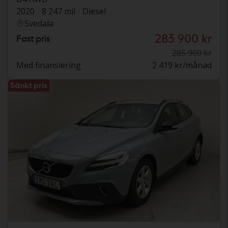
2020
8 247 mil
Diesel
Svedala
283 900 kr
Fast pris
285 900 kr
Med finansiering
2 419 kr/månad
Sänkt pris