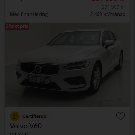
291 900 kr
Med finansiering
2 469 kr/månad
Sänkt pris
Certifierad
Volvo V60
D4 AWD