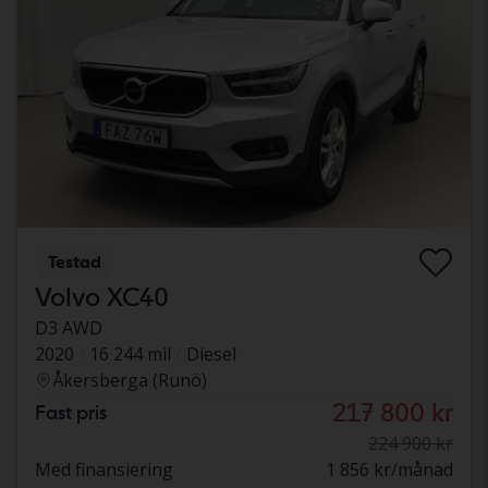
Testad
Volvo XC40
D3 AWD
2020
16 244 mil
Diesel
Åkersberga (Runö)
217 800 kr
Fast pris
224 900 kr
Med finansiering
1 856 kr/månad