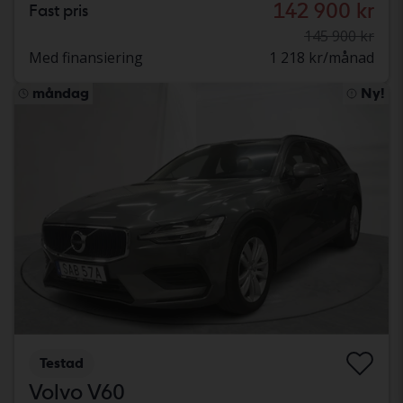
142 900 kr
Fast pris
145 900 kr
Med finansiering
1 218 kr/månad
måndag
Ny!
Testad
Volvo V60