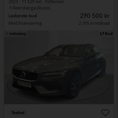
2023
11 529 mil
El/Bensin
Åkersberga (Runö)
270 500 kr
Ledande bud
Med finansiering
2 305 kr/månad
måndag
17 Bud
Testad