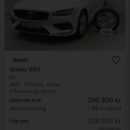
Testad
Volvo V60
D3
2020
9 014 mil
Diesel
Åkersberga (Runö)
200 500 kr
Ledande bud
Med finansiering
1 708 kr/månad
228 900 kr
Fast pris
239 900 kr