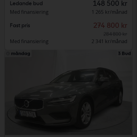
148 500 kr
Ledande bud
Med finansiering
1 265 kr/månad
274 800 kr
Fast pris
284 800 kr
Med finansiering
2 341 kr/månad
måndag
3 Bud