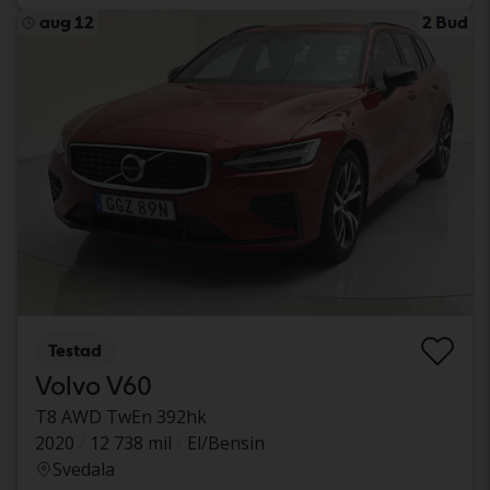
aug 12
2 Bud
Testad
Volvo V60
T8 AWD TwEn 392hk
2020
12 738 mil
El/Bensin
Svedala