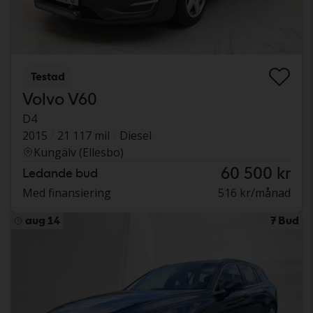
Testad
Volvo V60
D4
2015
21 117 mil
Diesel
Kungälv (Ellesbo)
60 500 kr
Ledande bud
Med finansiering
516 kr/månad
aug 14
7 Bud