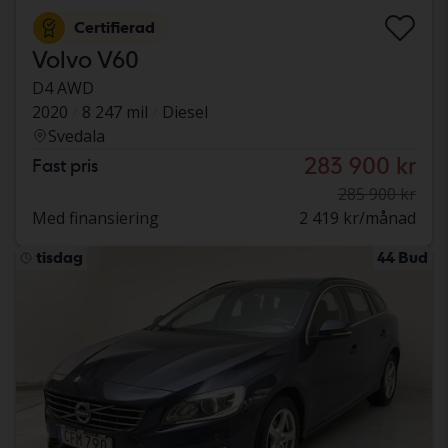
Certifierad
Volvo V60
D4 AWD
2020
8 247 mil
Diesel
Svedala
283 900 kr
Fast pris
285 900 kr
Med finansiering
2 419 kr/månad
tisdag
44 Bud