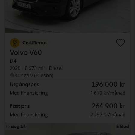
Certifierad
Volvo V60
D4
2020
8 673 mil
Diesel
Kungälv (Ellesbo)
196 000 kr
Utgångspris
Med finansiering
1 670 kr/månad
264 900 kr
Fast pris
Med finansiering
2 257 kr/månad
aug 14
5 Bud