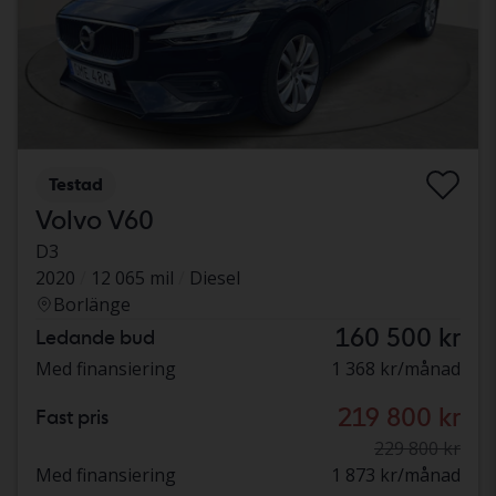
Testad
Volvo V60
D3
2020
12 065 mil
Diesel
Borlänge
160 500 kr
Ledande bud
Med finansiering
1 368 kr/månad
219 800 kr
Fast pris
229 800 kr
Med finansiering
1 873 kr/månad