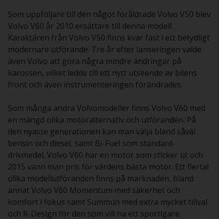
Som uppföljare till den något föråldrade Volvo V50 blev
Volvo V60 år 2010 ersättare till denna modell.
Karaktären från Volvo V50 finns kvar fast i ett betydligt
modernare utförande. Tre år efter lanseringen valde
även Volvo att göra några mindre ändringar på
karossen, vilket ledde till ett nytt utseende av bilens
front och även instrumenteringen förändrades.
Som många andra Volvomodeller finns Volvo V60 med
en mängd olika motoralternativ och utföranden. På
den nyaste generationen kan man välja bland såväl
bensin och diesel, samt Bi-Fuel som standard-
drivmedel. Volvo V60 har en motor som sticker ut och
2015 vann man pris för värdens bästa motor. Ett flertal
olika modellutföranden finns på marknaden, bland
annat Volvo V60 Momentum med säkerhet och
komfort i fokus samt Summun med extra mycket tillval
och R-Design för den som vill ha ett sportigare