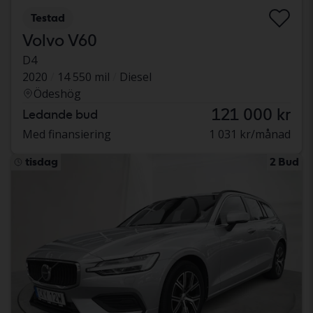
Testad
Volvo V60
D4
2020
14 550 mil
Diesel
Ödeshög
121 000 kr
Ledande bud
Med finansiering
1 031 kr/månad
tisdag
2 Bud