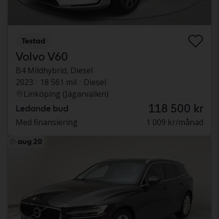
Testad
Volvo V60
B4 Mildhybrid, Diesel
2023
18 561 mil
Diesel
Linköping (Jägarvallen)
118 500 kr
Ledande bud
Med finansiering
1 009 kr/månad
aug 20