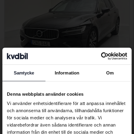
Samtycke
Information
Om
Preferred language
Certifierad
Volvo V60
We have detected that your browser
Denna webbplats använder cookies
has other language preferences than
T6 AWD Recharge
Vi använder enhetsidentifierare för att anpassa innehållet
Swedish. To better service our friends
2021
7 666 mil
El/Bensin
och annonserna till användarna, tillhandahålla funktioner
abroad we have an English language
Svedala
för sociala medier och analysera vår trafik. Vi
site (kvdcars.com) that contains all the
235 500 kr
Ledande bud
vidarebefordrar även sådana identifierare och annan
same vehicles and services.
Med finansiering
2 007 kr/månad
information från din enhet till de sociala medier och