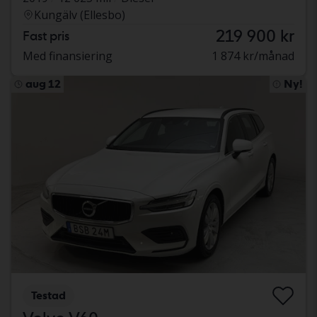
Kungälv (Ellesbo)
219 900 kr
Fast pris
Med finansiering
1 874 kr/månad
aug 12
Ny!
Testad