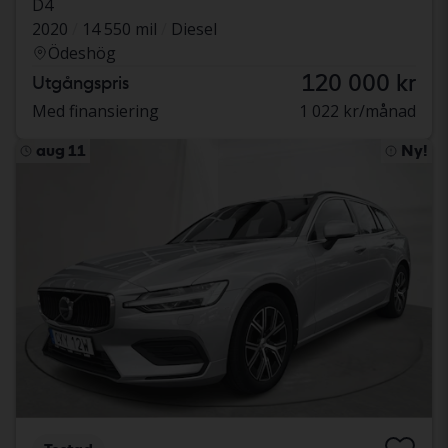
D4
2020
14 550 mil
Diesel
Ödeshög
120 000 kr
Utgångspris
Med finansiering
1 022 kr/månad
aug 11
Ny!