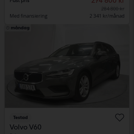
274 800 kr
Fast pris
284 800 kr
Med finansiering
2 341 kr/månad
måndag
Testad
Volvo V60