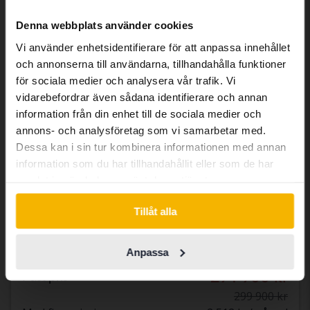
We have detected that your browser
Denna webbplats använder cookies
has other language preferences than
Vi använder enhetsidentifierare för att anpassa innehållet
Swedish. To better service our friends
och annonserna till användarna, tillhandahålla funktioner
abroad we have an English language
för sociala medier och analysera vår trafik. Vi
site (kvdcars.com) that contains all the
vidarebefordrar även sådana identifierare och annan
same vehicles and services.
information från din enhet till de sociala medier och
annons- och analysföretag som vi samarbetar med.
Certifierad
Dessa kan i sin tur kombinera informationen med annan
Volvo V60
Continue in Swedish
information som du har tillhandahållit eller som de har
T6 AWD Recharge
samlat in när du har använt deras tjänster.
2021
7 666 mil
El/Bensin
Switch to...
Svedala
Tillåt alla
224 000 kr
Utgångspris
Med finansiering
1 908 kr/månad
Anpassa
294 900 kr
Fast pris
299 900 kr