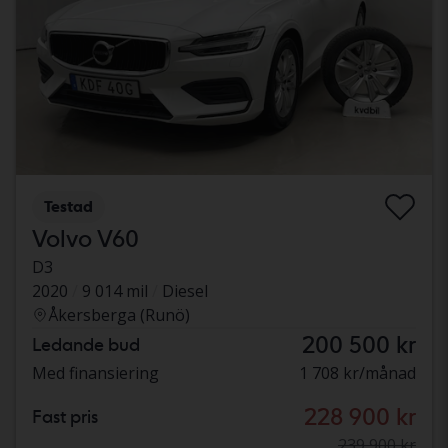
Testad
Volvo V60
D3
2020
9 014 mil
Diesel
Åkersberga (Runö)
200 500 kr
Ledande bud
Med finansiering
1 708 kr/månad
228 900 kr
Fast pris
239 900 kr