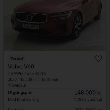
Testad
Volvo V60
T8 AWD TwEn 392hk
2020
12 738 mil
El/Bensin
Svedala
148 000 kr
Utgångspris
Med finansiering
1 261 kr/månad