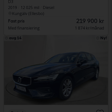
D3
2019
12 025 mil
Diesel
Kungälv (Ellesbo)
219 900 kr
Fast pris
Med finansiering
1 874 kr/månad
aug 14
Ny!