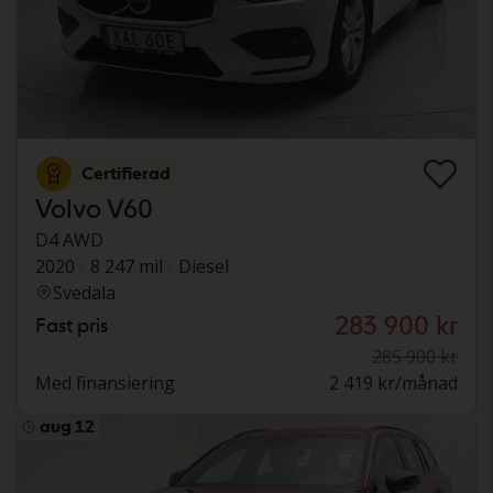
Certifierad
Volvo V60
D4 AWD
2020
8 247 mil
Diesel
Svedala
283 900 kr
Fast pris
285 900 kr
Med finansiering
2 419 kr/månad
aug 12