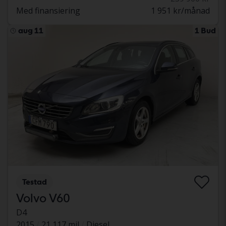
Med finansiering
1 951 kr/månad
aug 11
1 Bud
Testad
Volvo V60
D4
2015
21 117 mil
Diesel