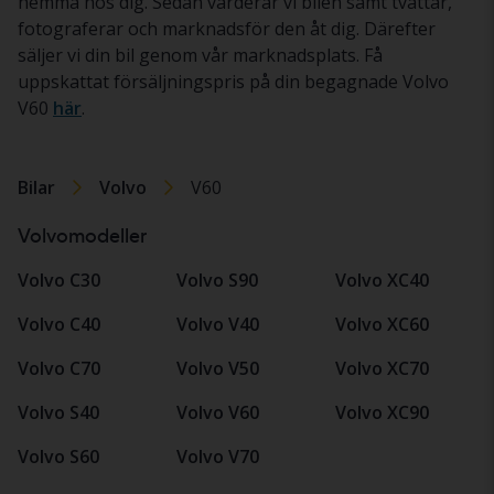
hemma hos dig. Sedan värderar vi bilen samt tvättar,
fotograferar och marknadsför den åt dig. Därefter
säljer vi din bil genom vår marknadsplats. Få
uppskattat försäljningspris på din begagnade Volvo
V60
här
.
Bilar
Volvo
V60
Volvomodeller
Volvo C30
Volvo S90
Volvo XC40
Volvo C40
Volvo V40
Volvo XC60
Volvo C70
Volvo V50
Volvo XC70
Volvo S40
Volvo V60
Volvo XC90
Volvo S60
Volvo V70