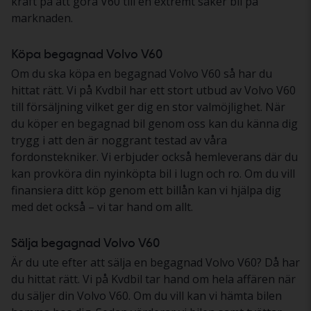
kraft på att göra V60 till en extremt säker bil på
marknaden.
Köpa begagnad Volvo V60
Om du ska köpa en begagnad Volvo V60 så har du
hittat rätt. Vi på Kvdbil har ett stort utbud av Volvo V60
till försäljning vilket ger dig en stor valmöjlighet. När
du köper en begagnad bil genom oss kan du känna dig
trygg i att den är noggrant testad av våra
fordonstekniker. Vi erbjuder också hemleverans där du
kan provköra din nyinköpta bil i lugn och ro. Om du vill
finansiera ditt köp genom ett billån kan vi hjälpa dig
med det också – vi tar hand om allt.
Sälja begagnad Volvo V60
Är du ute efter att sälja en begagnad Volvo V60? Då har
du hittat rätt. Vi på Kvdbil tar hand om hela affären när
du säljer din Volvo V60. Om du vill kan vi hämta bilen