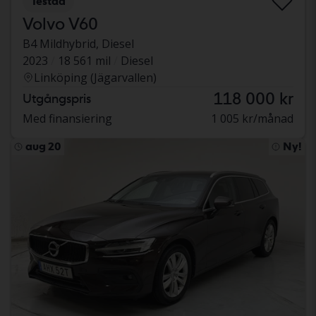
Testad
Volvo V60
B4 Mildhybrid, Diesel
2023
18 561 mil
Diesel
Linköping (Jägarvallen)
118 000 kr
Utgångspris
Med finansiering
1 005 kr/månad
aug 20
Ny!