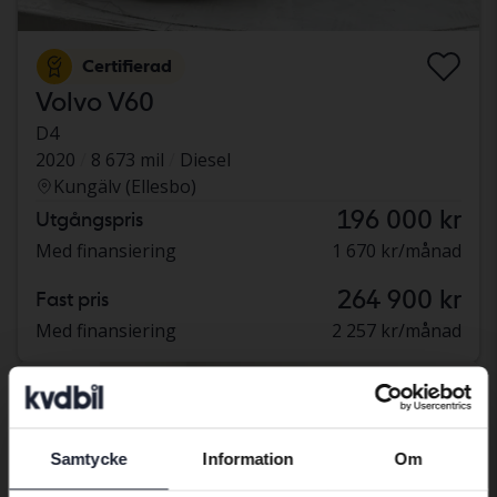
Certifierad
Volvo V60
D4
2020
8 673 mil
Diesel
Kungälv (Ellesbo)
196 000 kr
Utgångspris
Med finansiering
1 670 kr/månad
264 900 kr
Fast pris
Med finansiering
2 257 kr/månad
aug 14
Samtycke
Information
Om
Preferred language