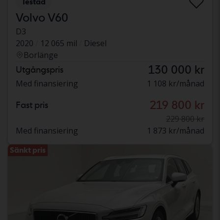
Testad
Volvo V60
D3
2020
12 065 mil
Diesel
Borlänge
130 000 kr
Utgångspris
Med finansiering
1 108 kr/månad
219 800 kr
Fast pris
229 800 kr
Med finansiering
1 873 kr/månad
Sänkt pris