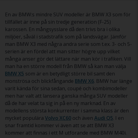
En av BMW:s mindre SUV modeller är BMW X3 som för
tillfället är inne på sin tredje generation (F-25)
karossen. En mångsysslare då den trivs bra i olika
miljöer, såväl i stadstrafik som på landsvägar. Jämför
man BMW X3 med några andra serie som t.ex. 3- och 5-
serien är en fördel att man sitter högre upp vilket
många anser gör det lättare när man kör i trafiken. Vill
man ha en större modell från BMW så kan man välja
BMW X5
som är en betydligt större bil samt den
monströsa och blickfångande
BMW X6
. BMW har länge
varit kända för sina sedan, coupé och kombimodeller
men har valt att lansera ganska många SUV modeller
då de har velat ta sig in på en ny marknad. En av
modellens största konkurrenter i samma klass är den
mycket populära
Volvo XC60
och även
Audi Q5
. I en
snar framtid kommer vi även att se att BMW X3
kommer att finnas i ett M utförande med BMW M40i.