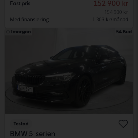
152 900 kr
Fast pris
154 900 kr
Med finansiering
1 303 kr/månad
Imorgon
54 Bud
Testad
BMW 5-serien