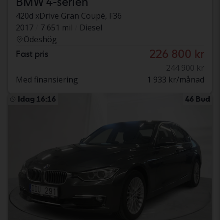
BMW 4-serien
420d xDrive Gran Coupé, F36
2017
7 651 mil
Diesel
Ödeshög
226 800 kr
Fast pris
244 900 kr
Med finansiering
1 933 kr/månad
Idag 16:16
46 Bud