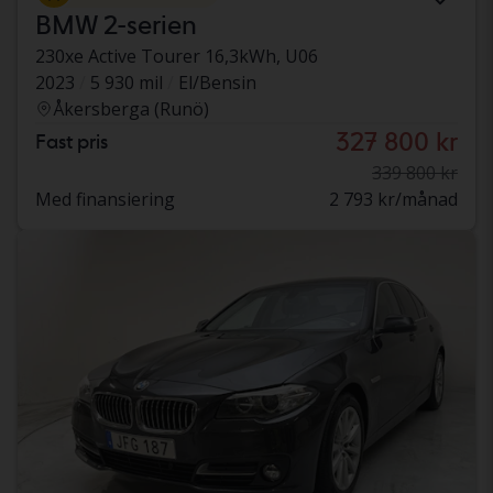
BMW 2-serien
230xe Active Tourer 16,3kWh, U06
2023
5 930 mil
El/Bensin
Åkersberga (Runö)
327 800 kr
Fast pris
339 800 kr
Med finansiering
2 793 kr/månad