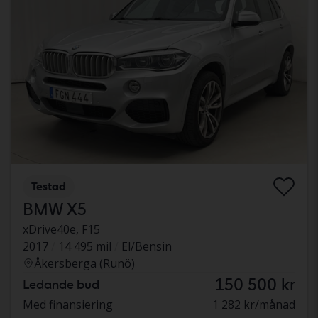
Testad
BMW X5
xDrive40e, F15
2017
14 495 mil
El/Bensin
Åkersberga (Runö)
150 500 kr
Ledande bud
Med finansiering
1 282 kr/månad