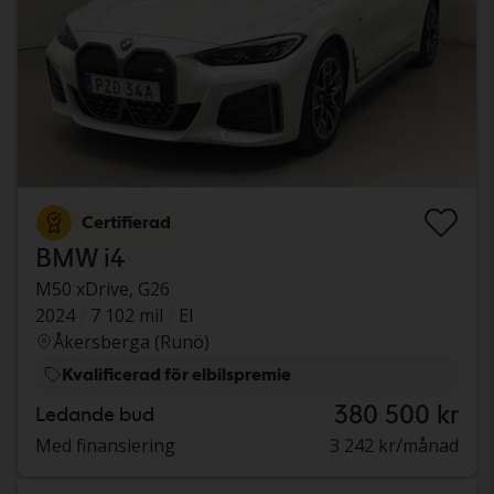
Certifierad
BMW i4
M50 xDrive, G26
2024
7 102 mil
El
Åkersberga (Runö)
Kvalificerad för elbilspremie
380 500 kr
Ledande bud
Med finansiering
3 242 kr/månad