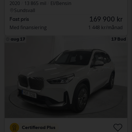
2020
13 865 mil
El/Bensin
Sundsvall
169 900 kr
Fast pris
Med finansiering
1 448 kr/månad
aug 17
17 Bud
Certifierad Plus