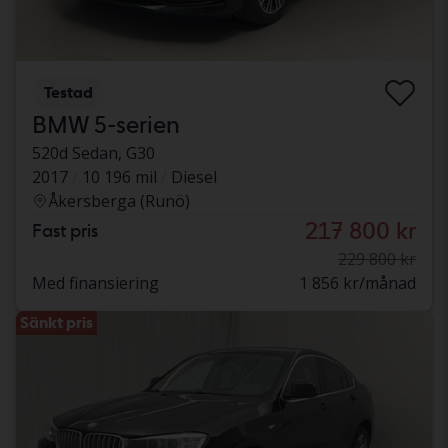
Testad
BMW 5-serien
520d Sedan, G30
2017
10 196 mil
Diesel
Åkersberga (Runö)
217 800 kr
Fast pris
229 800 kr
Med finansiering
1 856 kr/månad
Sänkt pris