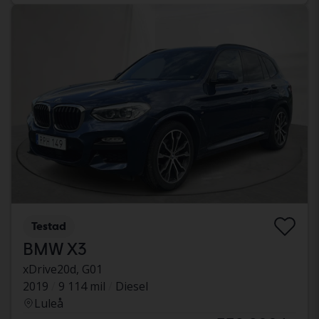
Testad
BMW X3
xDrive20d, G01
2019
9 114 mil
Diesel
Luleå