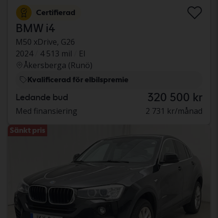
Certifierad
BMW i4
M50 xDrive, G26
2024
4 513 mil
El
Åkersberga (Runö)
Kvalificerad för elbilspremie
320 500 kr
Ledande bud
Med finansiering
2 731 kr/månad
Sänkt pris