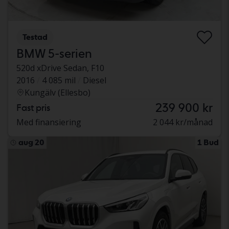
Testad
BMW 5-serien
520d xDrive Sedan, F10
2016
4 085 mil
Diesel
Kungälv (Ellesbo)
239 900 kr
Fast pris
Med finansiering
2 044 kr/månad
aug 20
1 Bud