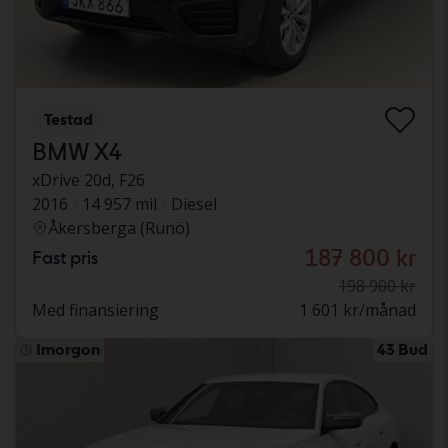
Testad
BMW X4
xDrive 20d, F26
2016
14 957 mil
Diesel
Åkersberga (Runö)
187 800 kr
Fast pris
198 900 kr
Med finansiering
1 601 kr/månad
Imorgon
43 Bud