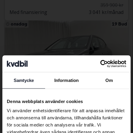
359 900 kr
Med finansiering
3 041 kr/månad
onsdag
19 Bud
Samtycke
Information
Om
Preferred language
We have detected that your browser
Denna webbplats använder cookies
has other language preferences than
Vi använder enhetsidentifierare för att anpassa innehållet
Certifierad
Swedish. To better service our friends
och annonserna till användarna, tillhandahålla funktioner
abroad we have an English language
BMW iX
för sociala medier och analysera vår trafik. Vi
site (kvdcars.com) that contains all the
xDrive40, I20
vidarebefordrar även sådana identifierare och annan