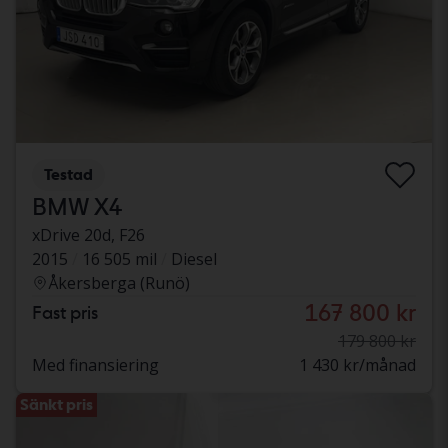
Testad
BMW X4
xDrive 20d, F26
2015
16 505 mil
Diesel
Åkersberga (Runö)
167 800 kr
Fast pris
179 800 kr
Med finansiering
1 430 kr/månad
Sänkt pris