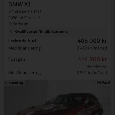
BMW X1
iX1 xDrive30, U11
2026
661 mil
El
Karlstad
Kvalificerad för elbilspremie
406 000 kr
Ledande bud
Med finansiering
3 460 kr/månad
464 900 kr
Fast pris
469 900 kr
Med finansiering
3 961 kr/månad
onsdag
29 Bud