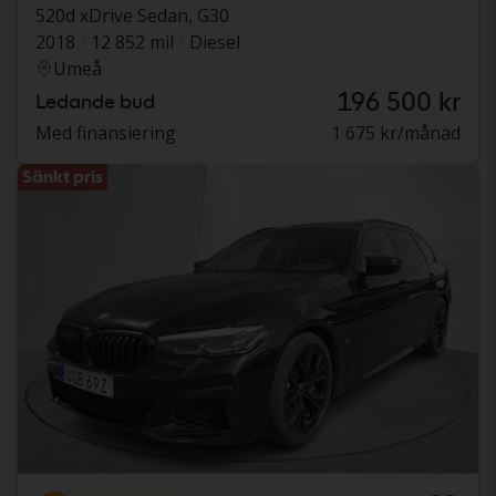
520d xDrive Sedan, G30
2018
12 852 mil
Diesel
Umeå
196 500 kr
Ledande bud
Med finansiering
1 675 kr/månad
Sänkt pris