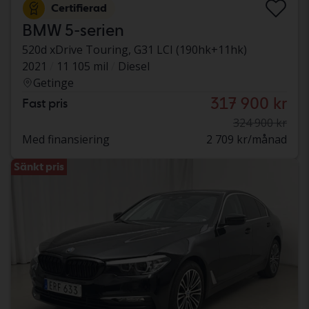
Certifierad
BMW 5-serien
520d xDrive Touring, G31 LCI (190hk+11hk)
2021
11 105 mil
Diesel
Getinge
317 900 kr
Fast pris
324 900 kr
Med finansiering
2 709 kr/månad
Sänkt pris