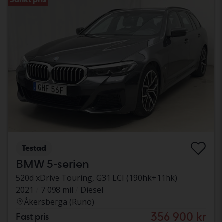
Testad
BMW 5-serien
520d xDrive Touring, G31 LCI (190hk+11hk)
2021
7 098 mil
Diesel
Åkersberga (Runö)
356 900 kr
Fast pris