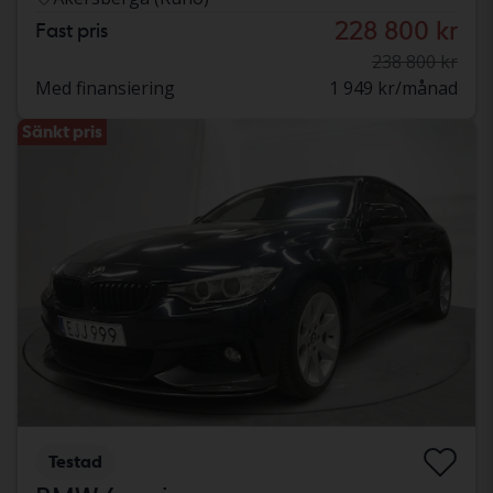
228 800 kr
Fast pris
238 800 kr
Med finansiering
1 949 kr/månad
Sänkt pris
Testad