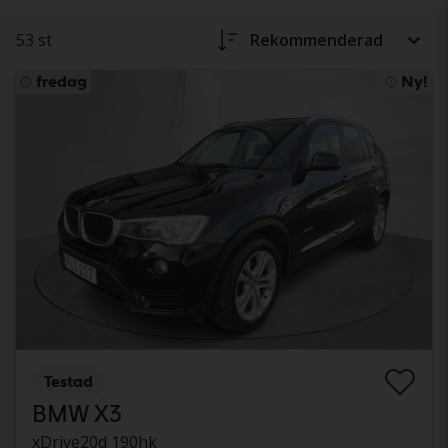
53 st
Rekommenderad
fredag
Ny!
Testad
BMW X3
xDrive20d 190hk