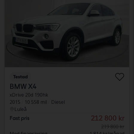
Testad
BMW X4
xDrive 20d 190hk
2015
10 558 mil
Diesel
Luleå
212 800 kr
Fast pris
219 800 kr
Med finansiering
1 814 kr/månad