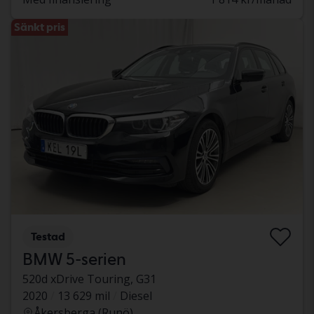
Sänkt pris
Testad
BMW 5-serien
520d xDrive Touring, G31
2020
13 629 mil
Diesel
Åkersberga (Runö)