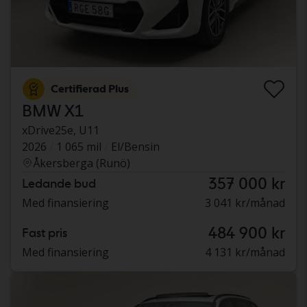
Certifierad Plus
BMW X1
xDrive25e, U11
2026
1 065 mil
El/Bensin
Åkersberga (Runö)
357 000 kr
Ledande bud
Med finansiering
3 041 kr/månad
484 900 kr
Fast pris
Med finansiering
4 131 kr/månad