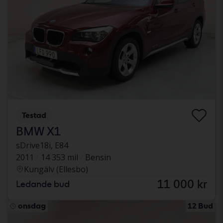
Testad
BMW X1
sDrive18i, E84
2011
14 353 mil
Bensin
Kungälv (Ellesbo)
11 000 kr
Ledande bud
onsdag
12 Bud