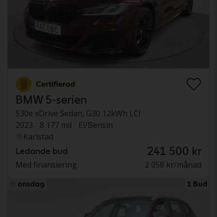
Certifierad
BMW 5-serien
530e xDrive Sedan, G30 12kWh LCI
2023
8 177 mil
El/Bensin
Karlstad
241 500 kr
Ledande bud
Med finansiering
2 058 kr/månad
onsdag
1 Bud