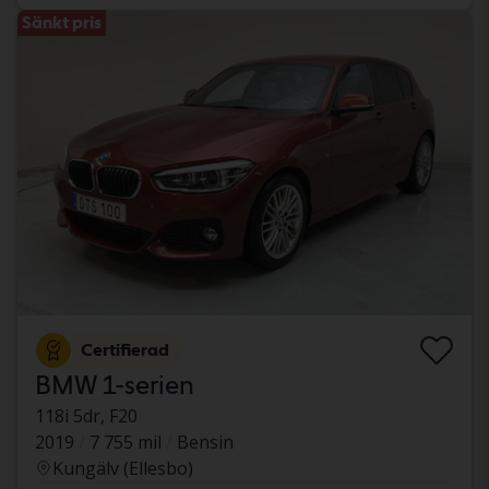
Sänkt pris
Certifierad
BMW 1-serien
118i 5dr, F20
2019
7 755 mil
Bensin
Kungälv (Ellesbo)