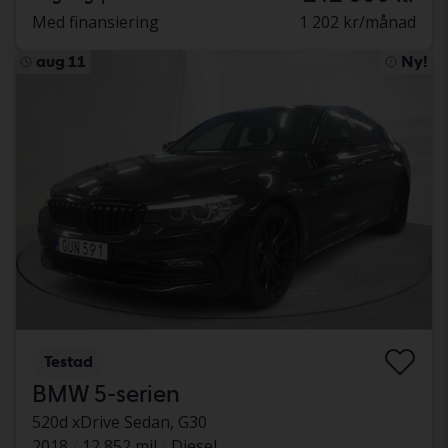
Med finansiering
1 202 kr/månad
aug 11
Ny!
Testad
BMW 5-serien
520d xDrive Sedan, G30
2018
12 852 mil
Diesel