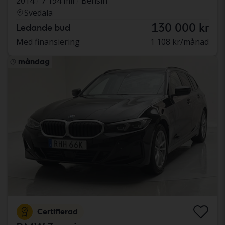
2014
7 194 mil
Bensin
Svedala
130 000 kr
Ledande bud
Med finansiering
1 108 kr/månad
måndag
Certifierad