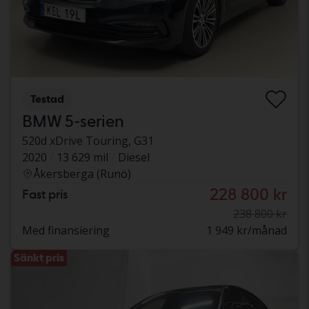
Testad
BMW 5-serien
520d xDrive Touring, G31
2020
13 629 mil
Diesel
Åkersberga (Runö)
228 800 kr
Fast pris
238 800 kr
Med finansiering
1 949 kr/månad
Sänkt pris