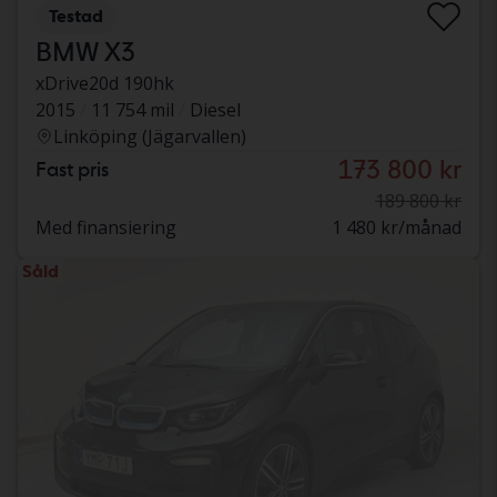
Testad
BMW X3
xDrive20d 190hk
2015
11 754 mil
Diesel
Linköping (Jägarvallen)
173 800 kr
Fast pris
189 800 kr
Med finansiering
1 480 kr/månad
Såld