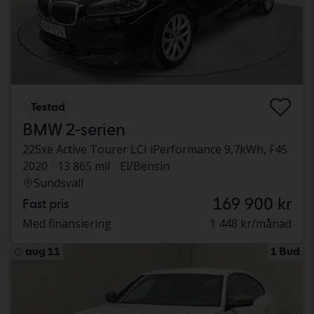
Testad
BMW 2-serien
225xe Active Tourer LCI iPerformance 9,7kWh, F45
2020
13 865 mil
El/Bensin
Sundsvall
169 900 kr
Fast pris
Med finansiering
1 448 kr/månad
aug 11
1 Bud