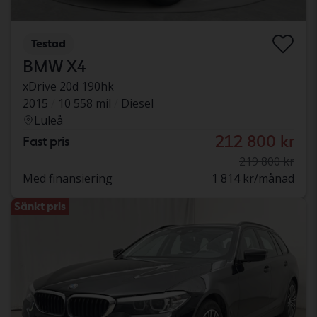
Testad
BMW X4
xDrive 20d 190hk
2015
10 558 mil
Diesel
Luleå
212 800 kr
Fast pris
219 800 kr
Med finansiering
1 814 kr/månad
Sänkt pris