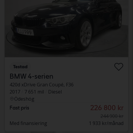
Testad
BMW 4-serien
420d xDrive Gran Coupé, F36
2017
7 651 mil
Diesel
Ödeshög
226 800 kr
Fast pris
244 900 kr
Med finansiering
1 933 kr/månad