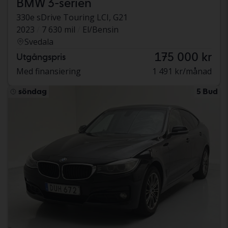
BMW 3-serien
330e sDrive Touring LCI, G21
2023
7 630 mil
El/Bensin
Svedala
175 000 kr
Utgångspris
Med finansiering
1 491 kr/månad
söndag
5 Bud