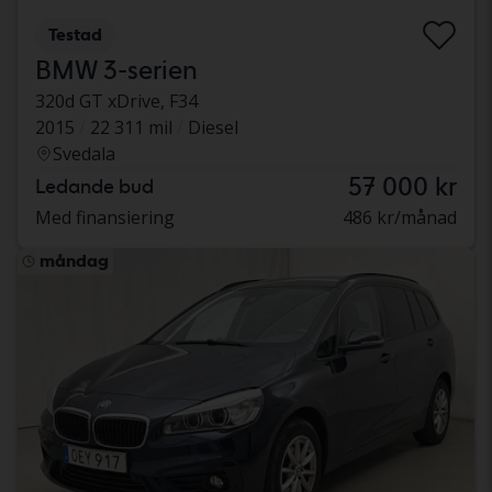
Testad
BMW 3-serien
320d GT xDrive, F34
2015
22 311 mil
Diesel
Svedala
57 000 kr
Ledande bud
Med finansiering
486 kr/månad
måndag