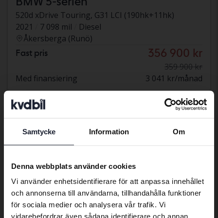
BMW 5-serien
520d xDrive Touring, G31 LCI (190hk+11hk)
2021
7 098 mil
Diesel
Åkersberga (Runö)
356 900 kr
Fast pris
359 900 kr
Med finansiering
3 041 kr/månad
Sänkt pris
Samtycke
Information
Om
Preferred language
We have detected that your browser
Denna webbplats använder cookies
has other language preferences than
Vi använder enhetsidentifierare för att anpassa innehållet
Swedish. To better service our friends
och annonserna till användarna, tillhandahålla funktioner
abroad we have an English language
för sociala medier och analysera vår trafik. Vi
site (kvdcars.com) that contains all the
vidarebefordrar även sådana identifierare och annan