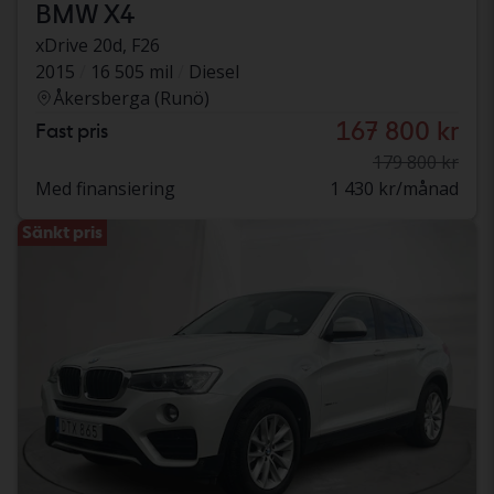
BMW X4
xDrive 20d, F26
2015
16 505 mil
Diesel
Åkersberga (Runö)
167 800 kr
Fast pris
179 800 kr
Med finansiering
1 430 kr/månad
Sänkt pris