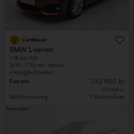
Certifierad
BMW 1-serien
118i 5dr, F20
2019
7 755 mil
Bensin
Kungälv (Ellesbo)
152 900 kr
Fast pris
154 900 kr
Med finansiering
1 303 kr/månad
Snart såld