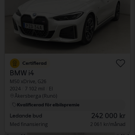
Certifierad
BMW i4
M50 xDrive, G26
2024
7 102 mil
El
Åkersberga (Runö)
Kvalificerad för elbilspremie
242 000 kr
Ledande bud
Med finansiering
2 061 kr/månad