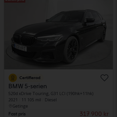
Certifierad
BMW 5-serien
520d xDrive Touring, G31 LCI (190hk+11hk)
2021
11 105 mil
Diesel
Getinge
317 900 kr
Fast pris