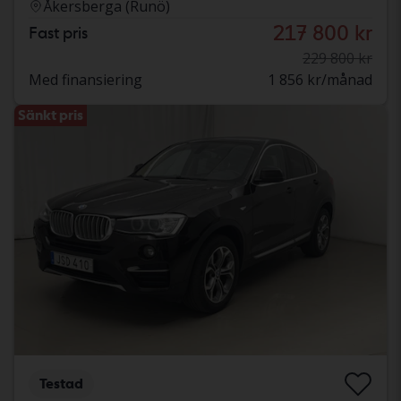
Åkersberga (Runö)
217 800 kr
Fast pris
229 800 kr
Med finansiering
1 856 kr/månad
Sänkt pris
Testad