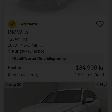
Certifierad
BMW i3
120Ah, I01
2019
4 543 mil
El
Kungälv (Ellesbo)
Kvalificerad för elbilspremie
184 900 kr
Fast pris
Med finansiering
1 576 kr/månad
aug 20
Ny!