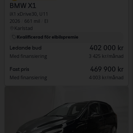
BMW X1
iX1 xDrive30, U11
2026
661 mil
El
Karlstad
Kvalificerad för elbilspremie
402 000 kr
Ledande bud
Med finansiering
3 425 kr/månad
469 900 kr
Fast pris
Med finansiering
4 003 kr/månad