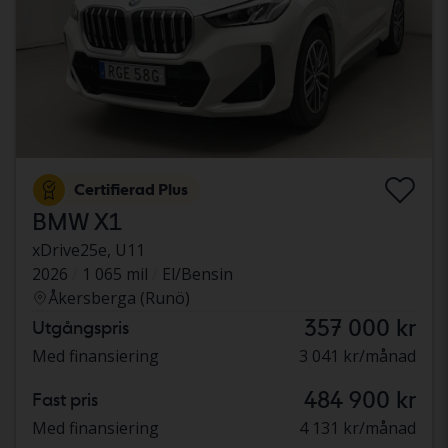
Certifierad Plus
BMW X1
xDrive25e, U11
2026
1 065 mil
El/Bensin
Åkersberga (Runö)
357 000 kr
Utgångspris
Med finansiering
3 041 kr/månad
484 900 kr
Fast pris
Med finansiering
4 131 kr/månad