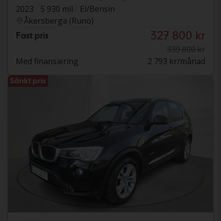
2023
5 930 mil
El/Bensin
Åkersberga (Runö)
327 800 kr
Fast pris
339 800 kr
Med finansiering
2 793 kr/månad
Sänkt pris