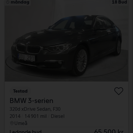
måndag
18 Bud
Testad
BMW 3-serien
320d xDrive Sedan, F30
2014
14 901 mil
Diesel
Umeå
65 500 kr
Ledande bud