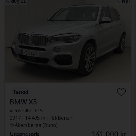
aug 11
Ny!
Testad
BMW X5
xDrive40e, F15
2017
14 495 mil
El/Bensin
Åkersberga (Runö)
141 000 kr
Utgångspris