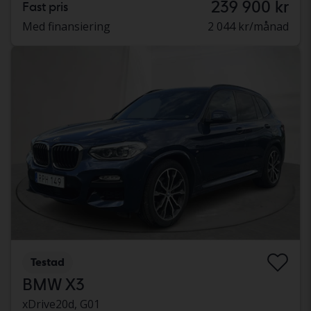
239 900 kr
Fast pris
Med finansiering
2 044 kr/månad
Testad
BMW X3
xDrive20d, G01