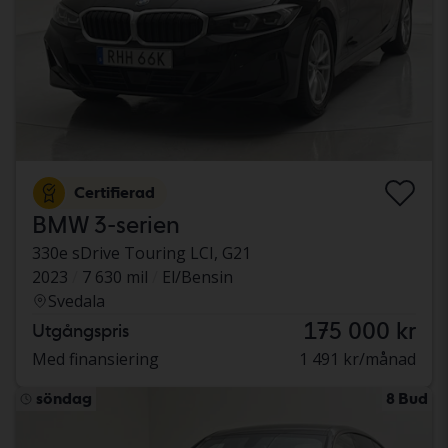
Certifierad
BMW 3-serien
330e sDrive Touring LCI, G21
2023
7 630 mil
El/Bensin
Svedala
175 000 kr
Utgångspris
Med finansiering
1 491 kr/månad
söndag
8 Bud