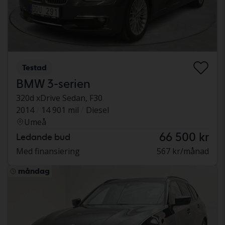
Testad
BMW 3-serien
320d xDrive Sedan, F30
2014
14 901 mil
Diesel
Umeå
66 500 kr
Ledande bud
Med finansiering
567 kr/månad
måndag