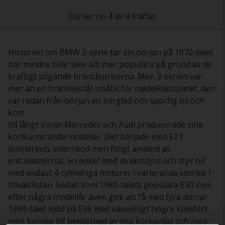
Du ser nu 4 av 4 träffar
Historien om BMW 3-serie tar sin början på 1970-talet
när mindre bilar blev allt mer populära på grund av de
kraftigt stigande bränslepriserna. Men 3-serien var
mer än en bränslesnål småbil för medelklassparet, den
var redan från början en körglad och sportig bil och
kom
till långt innan Mercedes och Audi producerade sina
konkurrerande modeller. Det började med E21
(bilmärkets internkod men flitigt använd av
entusiasterna), en enkel med direktstyrd och styv bil
med endast 4-cylindriga motorer i varierande storlek i
tillvalslistan. Sedan kom 1980-talets populära E30 som
efter några modellår även gick att få med fyra dörrar.
1990-talet bjöd på E36 med väsentligt högre komfort
men kanske till bekostnad av viss körkänsla och med