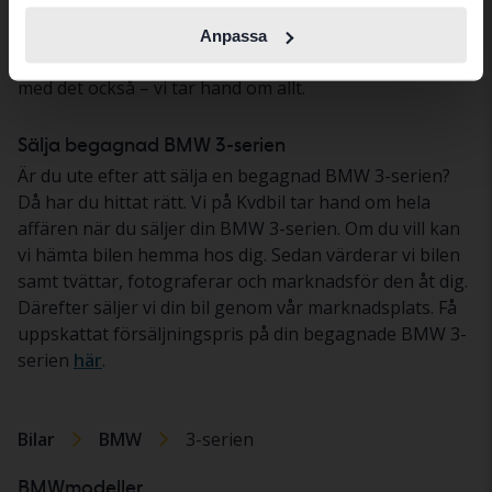
fordonstekniker. Vi erbjuder också hemleverans där du
kan provköra din nyinköpta bil i lugn och ro. Om du vill
Anpassa
finansiera ditt köp genom ett billån kan vi hjälpa dig
med det också – vi tar hand om allt.
Sälja begagnad BMW 3-serien
Är du ute efter att sälja en begagnad BMW 3-serien?
Då har du hittat rätt. Vi på Kvdbil tar hand om hela
affären när du säljer din BMW 3-serien. Om du vill kan
vi hämta bilen hemma hos dig. Sedan värderar vi bilen
samt tvättar, fotograferar och marknadsför den åt dig.
Därefter säljer vi din bil genom vår marknadsplats. Få
uppskattat försäljningspris på din begagnade BMW 3-
serien
här
.
Bilar
BMW
3-serien
BMWmodeller