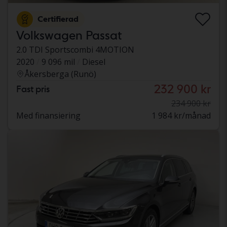
Certifierad
Volkswagen Passat
2.0 TDI Sportscombi 4MOTION
2020
9 096 mil
Diesel
Åkersberga (Runö)
232 900 kr
Fast pris
234 900 kr
Med finansiering
1 984 kr/månad