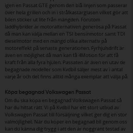
igen en Passat GTE genom den blå linjen som passerar
över hela grillen och in i strålkastarglasen vilket gör att
bilen sticker ut lite från mängden. Förutom
laddhybrider är motoralternativen generösa på Passat
då man kan välja mellan en TSI bensinmotor samt TDI
dieselmotor med en mängd olika alternativ på
motoreffekt på senaste generationen. Fyrhjulsdrift är
även en möjlighet då man kan få 4Motion för att få
kraft från alla fyra hjulen. Passaten är även en utav de
begagnade modeller som Kvdbil säljer mest av i antal
varje år och det finns alltid många exemplar att välja på.
Köpa begagnad Volkswagen Passat
Om du ska köpa en begagnad Volkswagen Passat så
har du hittat rätt. Vi på Kvdbil har ett stort utbud av
Volkswagen Passat till försäljning vilket ger dig en stor
valmöjlighet. När du köper en begagnad bil genom oss
kan du känna dig trygg i att den är noggrant testad av