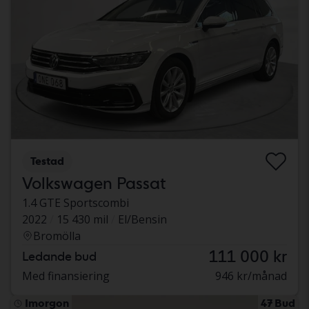
Testad
Volkswagen Passat
1.4 GTE Sportscombi
2022
15 430 mil
El/Bensin
Bromölla
111 000 kr
Ledande bud
Med finansiering
946 kr/månad
Imorgon
47 Bud