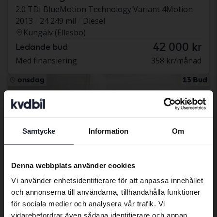
2.0 TDI BlueMotion Technology Variant 4Motion
2013
24 249 mil
Diesel
Kungälv (Ellesbo)
42 000 kr
Ledande bud
Med finansiering
358 kr/månad
onsdag
13 Bud
Samtycke
Information
Om
Preferred language
We have detected that your browser
Denna webbplats använder cookies
has other language preferences than
Vi använder enhetsidentifierare för att anpassa innehållet
Swedish. To better service our friends
och annonserna till användarna, tillhandahålla funktioner
abroad we have an English language
för sociala medier och analysera vår trafik. Vi
site (kvdcars.com) that contains all the
vidarebefordrar även sådana identifierare och annan