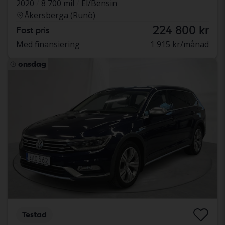
2020
8 700 mil
El/Bensin
Åkersberga (Runö)
224 800 kr
Fast pris
Med finansiering
1 915 kr/månad
onsdag
Testad