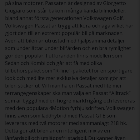
på sina motorer. Passaten är designad av Giorgetto
Giugiaro som står bakom många kända bilmodeller,
bland annat första generationen Volkswagen Golf.
Volkswagen Passat är trygg att köra och äga vilket har
gjort den till en extremt populär bil på marknaden.
Även att bilen är utrustad med hjälpsamma detaljer
som underlättar under bilfärden och en bra rymlighet
gör den populär. I utföranden finns modellen som
Sedan och Kombi och går att få med olika
tillbehörspaket som ”R-line”-paketet för en sportigare
look och med lite mer exklusiva detaljer som gör att
bilen sticker ut. Vill man ha en Passat med lite mer
terrängegenskaper ska man välja en Passat ”Alltrack”
som är byggd med en högre markfrigång och levereras
med den populära 4Motion fyrhjulsdriften. Volkswagen
finns även som laddhybrid med Passat GTE som
levereras med två motorer med sammanlagt 218 hk.
Detta gör att bilen är en intelligent mix av en
lånfärdsbil och utsläppsfri stadsbil. Du känner även