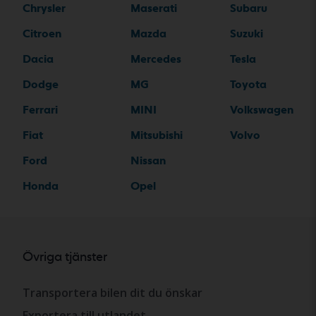
Chrysler
Maserati
Subaru
Citroen
Mazda
Suzuki
Dacia
Mercedes
Tesla
Dodge
MG
Toyota
Ferrari
MINI
Volkswagen
Fiat
Mitsubishi
Volvo
Ford
Nissan
Honda
Opel
Övriga tjänster
Transportera bilen dit du önskar
Exportera till utlandet