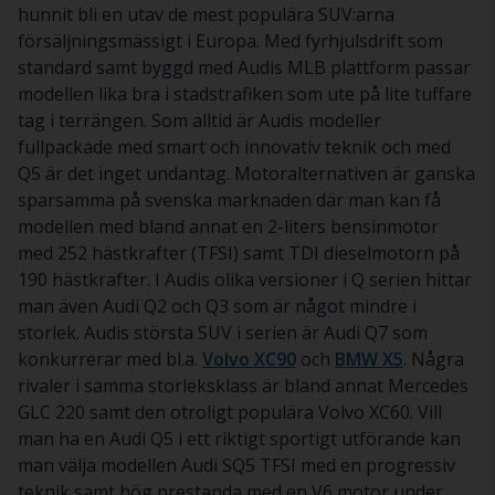
hunnit bli en utav de mest populära SUV:arna
försäljningsmässigt i Europa. Med fyrhjulsdrift som
standard samt byggd med Audis MLB plattform passar
modellen lika bra i stadstrafiken som ute på lite tuffare
tag i terrängen. Som alltid är Audis modeller
fullpackade med smart och innovativ teknik och med
Q5 är det inget undantag. Motoralternativen är ganska
sparsamma på svenska marknaden där man kan få
modellen med bland annat en 2-liters bensinmotor
med 252 hästkrafter (TFSI) samt TDI dieselmotorn på
190 hästkrafter. I Audis olika versioner i Q serien hittar
man även Audi Q2 och Q3 som är något mindre i
storlek. Audis största SUV i serien är Audi Q7 som
konkurrerar med bl.a.
Volvo XC90
och
BMW X5
. Några
rivaler i samma storleksklass är bland annat Mercedes
GLC 220 samt den otroligt populära Volvo XC60. Vill
man ha en Audi Q5 i ett riktigt sportigt utförande kan
man välja modellen Audi SQ5 TFSI med en progressiv
teknik samt hög prestanda med en V6 motor under