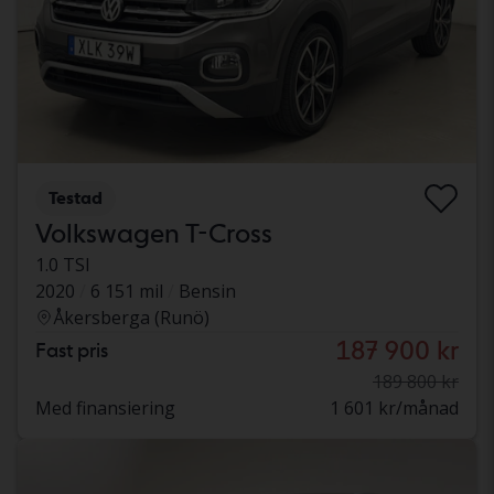
Testad
Volkswagen T-Cross
1.0 TSI
2020
6 151 mil
Bensin
Åkersberga (Runö)
187 900 kr
Fast pris
189 800 kr
Med finansiering
1 601 kr/månad