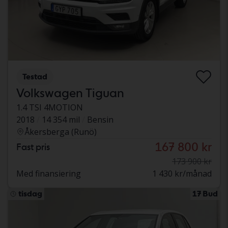
Testad
Volkswagen Tiguan
1.4 TSI 4MOTION
2018
14 354 mil
Bensin
Åkersberga (Runö)
167 800 kr
Fast pris
173 900 kr
Med finansiering
1 430 kr/månad
tisdag
17 Bud