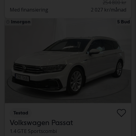
254 800 kr
Med finansiering
2 027 kr/månad
Imorgon
5 Bud
Testad
Volkswagen Passat
1.4 GTE Sportscombi