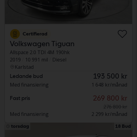
Certifierad
Volkswagen Tiguan
Allspace 2.0 TDI 4M 190hk
2019
10 991 mil
Diesel
Karlstad
193 500 kr
Ledande bud
Med finansiering
1 648 kr/månad
269 800 kr
Fast pris
276 800 kr
Med finansiering
2 299 kr/månad
torsdag
18 Bud