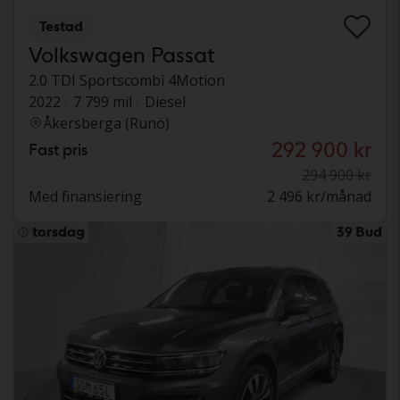
Testad
Volkswagen Passat
2.0 TDI Sportscombi 4Motion
2022
7 799 mil
Diesel
Åkersberga (Runö)
292 900 kr
Fast pris
294 900 kr
Med finansiering
2 496 kr/månad
torsdag
39 Bud