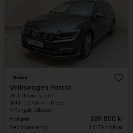
Testad
Volkswagen Passat
2.0 TDI Sportscombi
2019
13 758 mil
Diesel
Kungälv (Ellesbo)
189 800 kr
Fast pris
Med finansiering
1 617 kr/månad