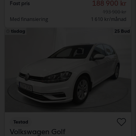
188 900 kr
Fast pris
193 900 kr
Med finansiering
1 610 kr/månad
tisdag
25 Bud
Testad
Volkswagen Golf