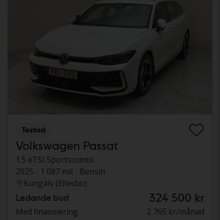
Testad
Volkswagen Passat
1.5 eTSI Sportscombi
2025
1 087 mil
Bensin
Kungälv (Ellesbo)
324 500 kr
Ledande bud
Med finansiering
2 765 kr/månad