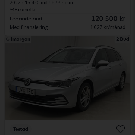
2022
15 430 mil
El/Bensin
Bromölla
120 500 kr
Ledande bud
Med finansiering
1 027 kr/månad
Imorgon
2 Bud
Testad