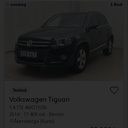
onsdag
1 Bud
Testad
Volkswagen Tiguan
1.4 TSI 4MOTION
2014
17 409 mil
Bensin
Åkersberga (Runö)