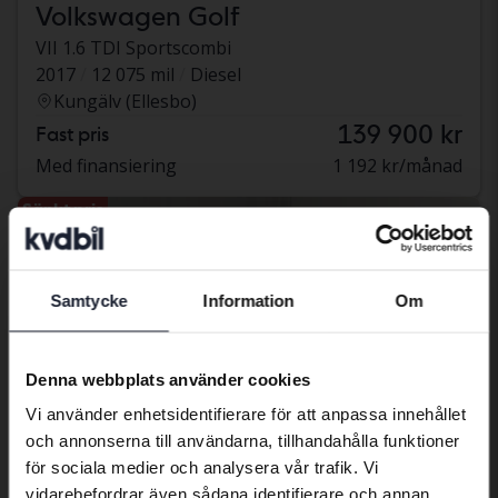
Volkswagen Golf
VII 1.6 TDI Sportscombi
2017
12 075 mil
Diesel
Kungälv (Ellesbo)
139 900 kr
Fast pris
Med finansiering
1 192 kr/månad
Sänkt pris
Samtycke
Information
Om
Preferred language
We have detected that your browser
Denna webbplats använder cookies
has other language preferences than
Vi använder enhetsidentifierare för att anpassa innehållet
Swedish. To better service our friends
och annonserna till användarna, tillhandahålla funktioner
abroad we have an English language
för sociala medier och analysera vår trafik. Vi
site (kvdcars.com) that contains all the
vidarebefordrar även sådana identifierare och annan