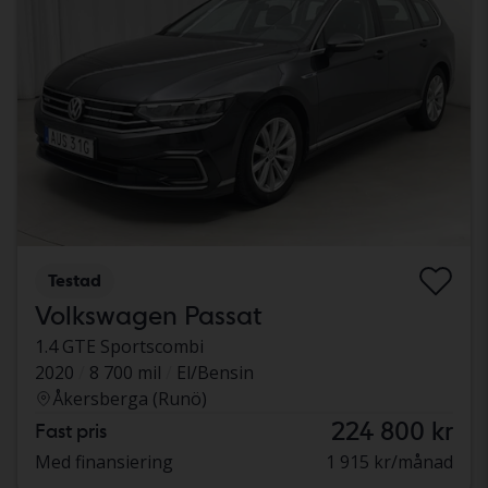
Testad
Volkswagen Passat
1.4 GTE Sportscombi
2020
8 700 mil
El/Bensin
Åkersberga (Runö)
224 800 kr
Fast pris
Med finansiering
1 915 kr/månad