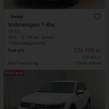
Testad
Volkswagen T-Roc
1.0 TSI
2019
12 119 mil
Bensin
Åkersberga (Runö)
134 900 kr
Fast pris
139 900 kr
Med finansiering
1 150 kr/månad
Sänkt pris