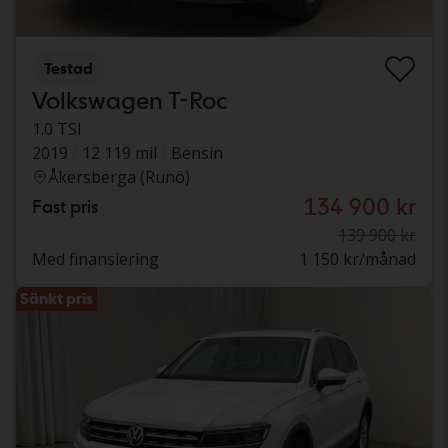
Testad
Volkswagen T-Roc
1.0 TSI
2019
12 119 mil
Bensin
Åkersberga (Runö)
134 900 kr
Fast pris
139 900 kr
Med finansiering
1 150 kr/månad
Sänkt pris