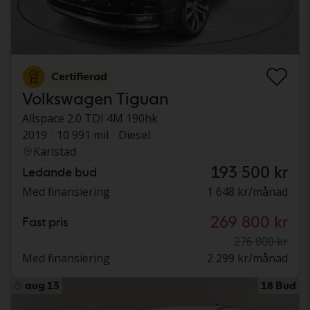
Certifierad
Volkswagen Tiguan
Allspace 2.0 TDI 4M 190hk
2019
10 991 mil
Diesel
Karlstad
193 500 kr
Ledande bud
Med finansiering
1 648 kr/månad
269 800 kr
Fast pris
276 800 kr
Med finansiering
2 299 kr/månad
aug 13
18 Bud