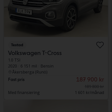
Testad
Volkswagen T-Cross
1.0 TSI
2020
6 151 mil
Bensin
Åkersberga (Runö)
187 900 kr
Fast pris
189 800 kr
Med finansiering
1 601 kr/månad