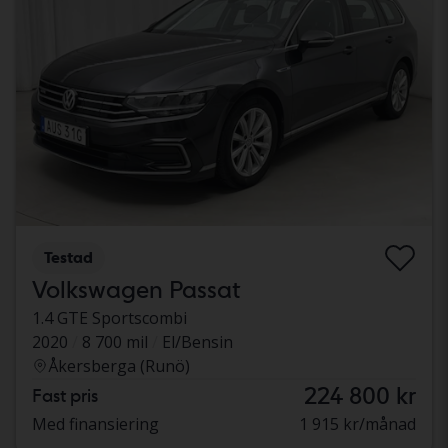
Testad
Volkswagen Passat
1.4 GTE Sportscombi
2020
8 700 mil
El/Bensin
Åkersberga (Runö)
224 800 kr
Fast pris
Med finansiering
1 915 kr/månad