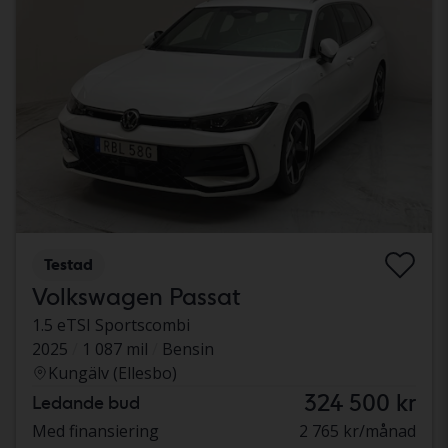
Testad
Volkswagen Passat
1.5 eTSI Sportscombi
2025
1 087 mil
Bensin
Kungälv (Ellesbo)
324 500 kr
Ledande bud
Med finansiering
2 765 kr/månad