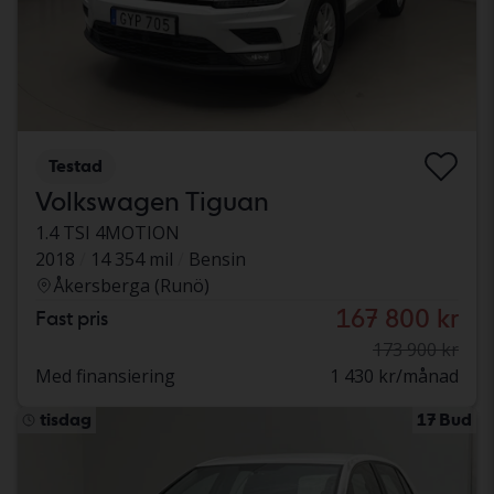
Testad
Volkswagen Tiguan
1.4 TSI 4MOTION
2018
14 354 mil
Bensin
Åkersberga (Runö)
167 800 kr
Fast pris
173 900 kr
Med finansiering
1 430 kr/månad
tisdag
17 Bud