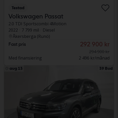
Testad
Volkswagen Passat
2.0 TDI Sportscombi 4Motion
2022
7 799 mil
Diesel
Åkersberga (Runö)
292 900 kr
Fast pris
294 900 kr
Med finansiering
2 496 kr/månad
aug 13
39 Bud