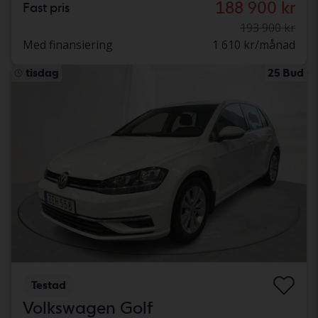
188 900 kr
Fast pris
193 900 kr
Med finansiering
1 610 kr/månad
tisdag
25 Bud
Testad
Volkswagen Golf