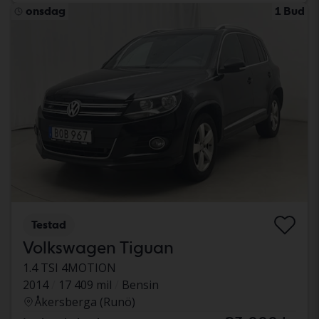
onsdag
1 Bud
Testad
Volkswagen Tiguan
1.4 TSI 4MOTION
2014
17 409 mil
Bensin
Åkersberga (Runö)