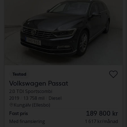
Testad
Volkswagen Passat
2.0 TDI Sportscombi
2019
13 758 mil
Diesel
Kungälv (Ellesbo)
189 800 kr
Fast pris
Med finansiering
1 617 kr/månad