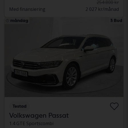
254 800 kr
Med finansiering
2 027 kr/månad
måndag
3 Bud
Testad
Volkswagen Passat
1.4 GTE Sportscombi