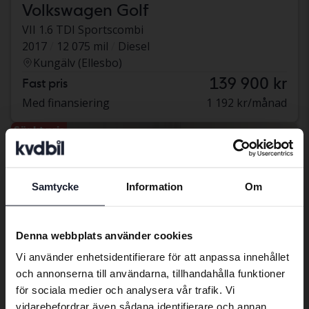
Volkswagen Golf
VII 1.6 TDI Sportscombi
2017
12 075 mil
Diesel
Kungälv (Ellesbo)
139 900 kr
Fast pris
Med finansiering
1 192 kr/månad
Sänkt pris
Samtycke
Information
Om
Preferred language
We have detected that your browser
Denna webbplats använder cookies
has other language preferences than
Vi använder enhetsidentifierare för att anpassa innehållet
Swedish. To better service our friends
och annonserna till användarna, tillhandahålla funktioner
abroad we have an English language
för sociala medier och analysera vår trafik. Vi
site (kvdcars.com) that contains all the
vidarebefordrar även sådana identifierare och annan