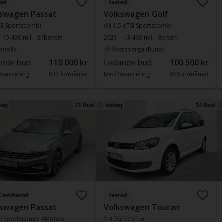
ad
Testad
swagen Passat
Volkswagen Golf
TE Sportscombi
VIII 1.5 eTSI Sportscombi
15 430 mil
El/Bensin
2021
13 463 mil
Bensin
omölla
Åkersberga (Runö)
nde bud
110 000 kr
Ledande bud
100 500 kr
nansiering
937 kr/månad
Med finansiering
856 kr/månad
ag
21 Bud
tisdag
13 Bud
Certifierad
Testad
swagen Passat
Volkswagen Touran
DI Sportscombi 4Motion
1.4 TGI EcoFuel