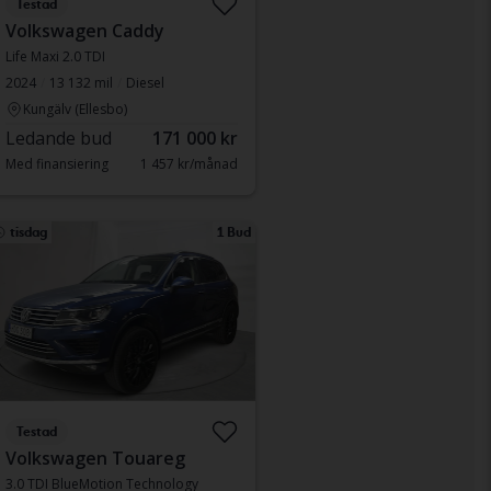
Testad
Volkswagen Caddy
Life Maxi 2.0 TDI
2024
13 132 mil
Diesel
Kungälv (Ellesbo)
Ledande bud
171 000 kr
Med finansiering
1 457 kr/månad
tisdag
1 Bud
Testad
Volkswagen Touareg
3.0 TDI BlueMotion Technology