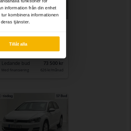
andahålla funktioner för
n information från din enhet
 tur kombinera informationen
deras tjänster.
Testad
Volkswagen Golf
VII 1.4 TSI Multifuel 5dr
Tillåt alla
2018
8 600 mil
Bensin/Etanol
Borlänge
Ledande bud
73 500 kr
Med finansiering
626 kr/månad
tisdag
17 Bud