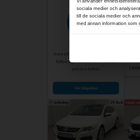
Vi använder enhetsidentifierar
sociala medier och analysera 
till de sociala medier och a
med annan information som du 
Test
Volk
1.4 5d
2012
Svara på några enkla frågor så kan vi
Get
hjälpa dig hitta bilar som matchar
Leda
just dina behov.
Gör bilguiden
måndag
29 Bud
Sänkt pr