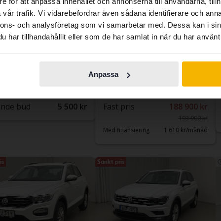
e för att anpassa innehållet och annonserna till användarna, tillh
contains all the same vehicles and services.
vår trafik. Vi vidarebefordrar även sådana identifierare och anna
nnons- och analysföretag som vi samarbetar med. Dessa kan i sin
har tillhandahållit eller som de har samlat in när du har använt 
Continue in
Switch to...
ad
Testad
Swedish
swagen Polo
Volkswagen T-Cross
r
1.0 TSI
Anpassa
17 202 mil
Bensin
2021
7 406 mil
Bensin
inge
Åkersberga (Runö)
nde bud
5 500 kr
Fast pris
188 900 kr
193 900 kr
Med finansiering
1 610 kr/månad
is
Sänkt pris