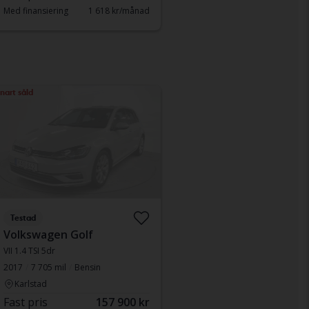
Med finansiering
1 618 kr/månad
nart såld
Testad
Volkswagen Golf
VII 1.4 TSI 5dr
2017
7 705 mil
Bensin
Karlstad
Fast pris
157 900 kr