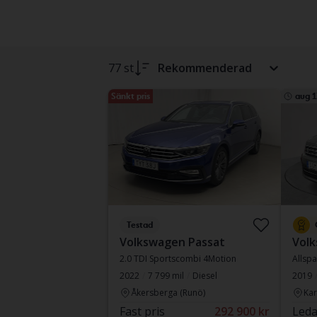
77 st
Rekommenderad
Sänkt pris
aug 1
Testad
Volkswagen Passat
Vol
2.0 TDI Sportscombi 4Motion
Allspa
2022
7 799 mil
Diesel
2019
Åkersberga (Runö)
Kar
Fast pris
292 900 kr
Leda