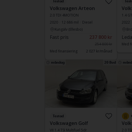
Testad
Test
Volkswagen Arteon
Volk
2.0 TDI 4MOTION
1.4 G
2020
12 686 mil
Diesel
2022
Kungälv (Ellesbo)
Br
Fast pris
237 800 kr
Leda
254 800 kr
Med fi
Med finansiering
2 027 kr/månad
måndag
20 Bud
månd
Testad
Volkswagen Golf
Volk
VII 1.4 TSI Multifuel 5dr
2.0 T