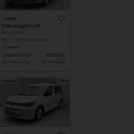
Testad
Volkswagen Golf
VII 1.2 TSI 5dr
2017
13 397 mil
Bensin
Svedala
Ledande bud
70 500 kr
Med finansiering
601 kr/månad
måndag
3 Bud