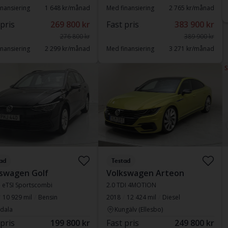
nansiering
1 648 kr/månad
Med finansiering
2 765 kr/månad
 pris
269 800 kr
Fast pris
383 900 kr
276 800 kr
389 900 kr
nansiering
2 299 kr/månad
Med finansiering
3 271 kr/månad
S
ad
Testad
swagen Golf
Volkswagen Arteon
.5 eTSI Sportscombi
2.0 TDI 4MOTION
10 929 mil
Bensin
2018
12 424 mil
Diesel
dala
Kungälv (Ellesbo)
 pris
199 800 kr
Fast pris
249 800 kr