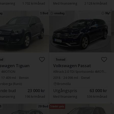
nansiering
1 702 kr/månad
Med finansiering
2 128 kr/månad
ag
1 Bud
onsdag
Ny!
ad
Testad
kswagen Tiguan
Volkswagen Passat
SI 4MOTION
Alltrack 2.0 TDI Sportscombi 4MOTION
17 409 mil
Bensin
2018
24 098 mil
Diesel
rsberga (Runö)
Bromölla
nde bud
23 000 kr
Utgångspris
63 000 kr
nansiering
196 kr/månad
Med finansiering
536 kr/månad
3
20 Bud
Sänkt pris