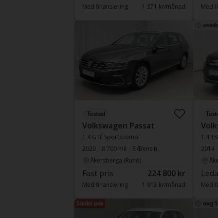
Med finansiering
1 371 kr/månad
Med fi
onsd
Testad
Test
Volkswagen Passat
Vol
1.4 GTE Sportscombi
1.4 T
2020
8 700 mil
El/Bensin
2014
Åkersberga (Runö)
Åke
Fast pris
224 800 kr
Leda
Med finansiering
1 915 kr/månad
Med fi
Sänkt pris
aug 1