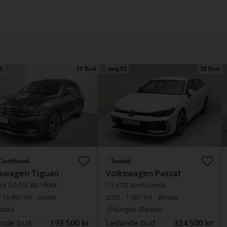
3
39 Bud
aug 13
18 Bud
Certifierad
Testad
kswagen Tiguan
Volkswagen Passat
ce 2.0 TDI 4M 190hk
1.5 eTSI Sportscombi
10 991 mil
Diesel
2025
1 087 mil
Bensin
lstad
Kungälv (Ellesbo)
nde bud
193 500 kr
Ledande bud
324 500 kr