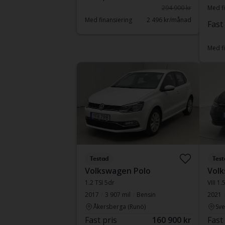
294 900 kr
Med fi
Med finansiering
2 496 kr/månad
Fast
Med fi
Testad
Test
Volkswagen Polo
Volk
1.2 TSI 5dr
VIII 1
2017
3 907 mil
Bensin
2021
Åkersberga (Runö)
Sve
Fast pris
160 900 kr
Fast