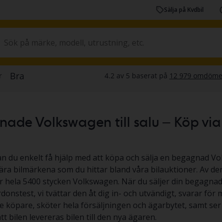
Sälja på Kvdbil
de Volkswagen till salu – Köp via au
an du enkelt få hjälp med att köpa och sälja en begagnad V
ra bilmärkena som du hittar bland våra bilauktioner. Av den
ar hela 5400 stycken Volkswagen. När du säljer din begag
rdonstest, vi tvättar den åt dig in- och utvändigt, svarar för
e köpare, sköter hela försäljningen och ägarbytet, samt ser 
t bilen levereras bilen till den nya ägaren.