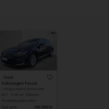
Ny!
Testad
Volkswagen Passat
1.4 Plug-in-Hybrid Sportscombi
2017
9 791 mil
El/Bensin
Linköping (Jägarvallen)
Fast pris
189 900 kr