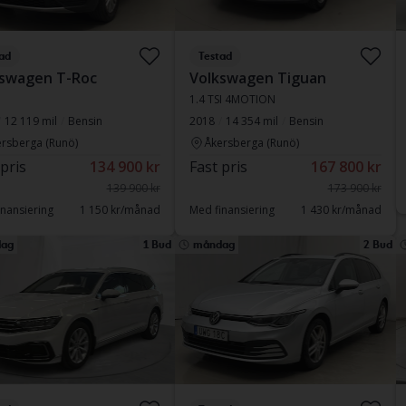
ad
Testad
swagen T-Roc
Volkswagen Tiguan
I
1.4 TSI 4MOTION
12 119 mil
Bensin
2018
14 354 mil
Bensin
rsberga (Runö)
Åkersberga (Runö)
 pris
134 900 kr
Fast pris
167 800 kr
139 900 kr
173 900 kr
nansiering
1 150 kr/månad
Med finansiering
1 430 kr/månad
ag
1 Bud
måndag
2 Bud