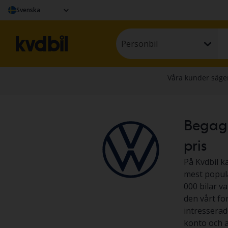
Svenska
Personbil
Begagna
pris
På Kvdbil k
mest populä
000 bilar v
den vårt fo
intresserad
konto och at