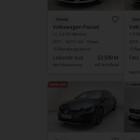
Testad
Test
Volkswagen Passat
Volk
CC 2.0 TDI 4Motion
1.0 TS
2011
16 711 mil
Diesel
2019
Åkersberga (Runö)
Åke
Ledande bud
52 500 kr
Fast
Med finansiering
447 kr/månad
Med fi
Sänkt pris
månd