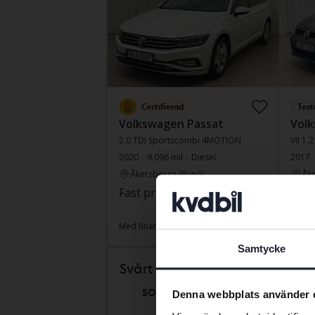
Certifierad
Test
Volkswagen Passat
Volk
2.0 TDI Sportscombi 4MOTION
VII 1.
2020
9 096 mil
Diesel
2017
Åkersberga (Runö)
Åke
Fast pris
232 900 kr
Leda
234 900 kr
Med fi
Med finansiering
1 984 kr/månad
Samtycke
tisda
Svårt att veta vilken bil
som passar dig?
Denna webbplats använder 