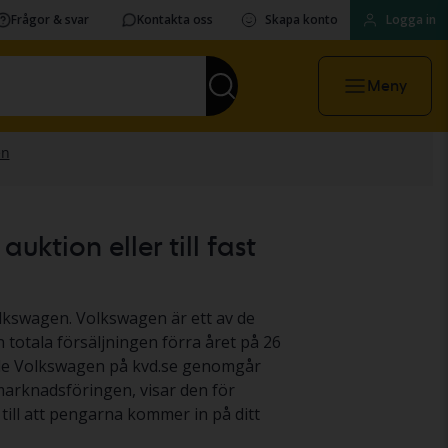
Frågor & svar
Kontakta oss
Skapa konto
Logga in
Meny
ktion eller till fast
olkswagen. Volkswagen är ett av de
 totala försäljningen förra året på 26
nade Volkswagen på kvd.se genomgår
 marknadsföringen, visar den för
till att pengarna kommer in på ditt