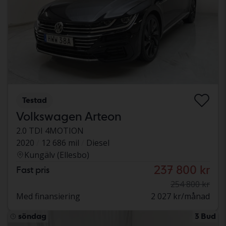
Testad
Volkswagen Arteon
2.0 TDI 4MOTION
2020
12 686 mil
Diesel
Kungälv (Ellesbo)
237 800 kr
Fast pris
254 800 kr
Med finansiering
2 027 kr/månad
söndag
3 Bud