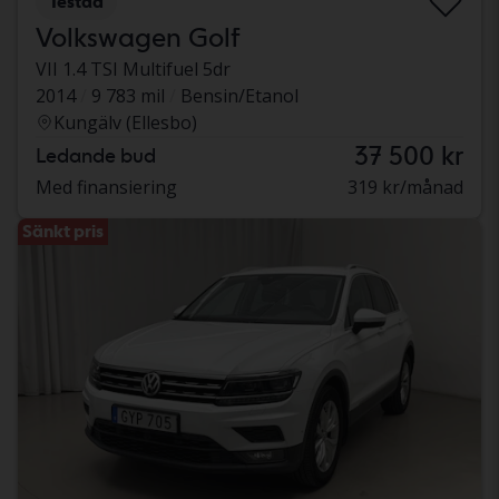
Testad
Volkswagen Golf
VII 1.4 TSI Multifuel 5dr
2014
9 783 mil
Bensin/Etanol
Kungälv (Ellesbo)
37 500 kr
Ledande bud
Med finansiering
319 kr/månad
Sänkt pris