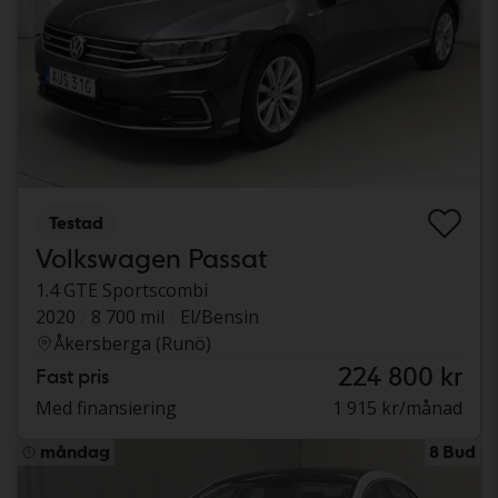
Testad
Volkswagen Passat
1.4 GTE Sportscombi
2020
8 700 mil
El/Bensin
Åkersberga (Runö)
224 800 kr
Fast pris
Med finansiering
1 915 kr/månad
måndag
8 Bud