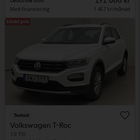
171 000 kr
Ledande bud
Med finansiering
1 457 kr/månad
Sänkt pris
Testad
Volkswagen T-Roc
1.0 TSI