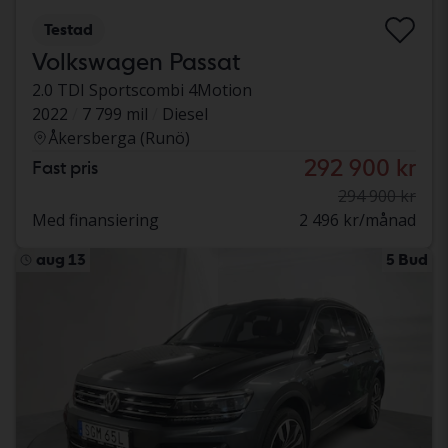
Testad
Volkswagen Passat
2.0 TDI Sportscombi 4Motion
2022
7 799 mil
Diesel
Åkersberga (Runö)
292 900 kr
Fast pris
294 900 kr
Med finansiering
2 496 kr/månad
aug 13
5 Bud