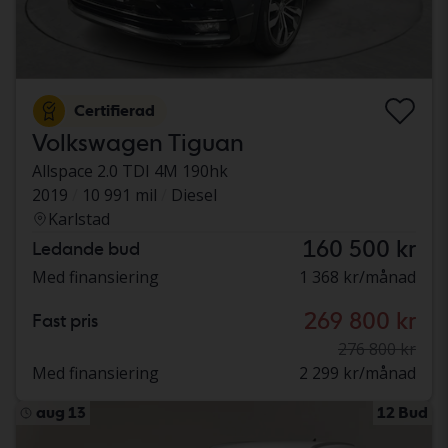
Certifierad
Volkswagen Tiguan
Allspace 2.0 TDI 4M 190hk
2019
10 991 mil
Diesel
Karlstad
160 500 kr
Ledande bud
Med finansiering
1 368 kr/månad
269 800 kr
Fast pris
276 800 kr
Med finansiering
2 299 kr/månad
aug 13
12 Bud