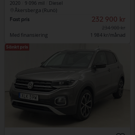
2020
9 096 mil
Diesel
Åkersberga (Runö)
232 900 kr
Fast pris
234 900 kr
Med finansiering
1 984 kr/månad
Sänkt pris