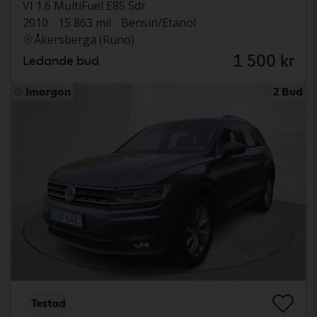
VI 1.6 MultiFuel E85 5dr
2010
15 863 mil
Bensin/Etanol
Åkersberga (Runö)
1 500 kr
Ledande bud
Imorgon
2 Bud
Testad