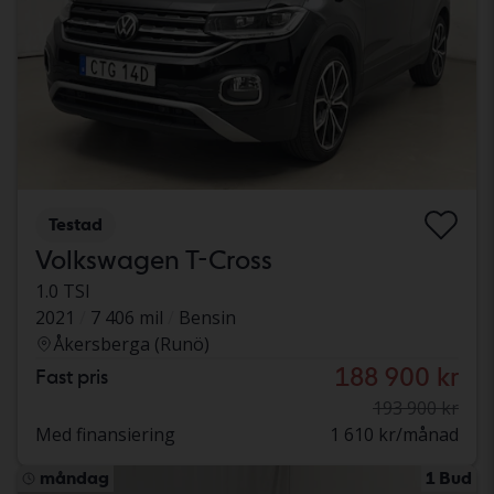
Testad
Volkswagen T-Cross
1.0 TSI
2021
7 406 mil
Bensin
Åkersberga (Runö)
188 900 kr
Fast pris
193 900 kr
Med finansiering
1 610 kr/månad
måndag
1 Bud