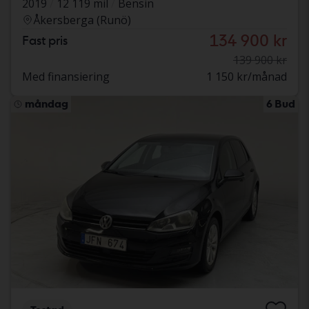
2019
12 119 mil
Bensin
Åkersberga (Runö)
134 900 kr
Fast pris
139 900 kr
Med finansiering
1 150 kr/månad
måndag
6 Bud