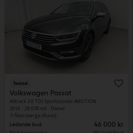
Testad
Volkswagen Passat
Alltrack 2.0 TDI Sportscombi 4MOTION
2016
28 078 mil
Diesel
Åkersberga (Runö)
46 000 kr
Ledande bud
Med finansiering
392 kr/månad