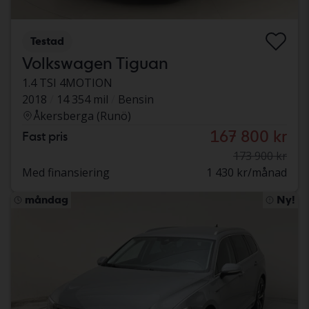
Testad
Volkswagen Tiguan
1.4 TSI 4MOTION
2018
14 354 mil
Bensin
Åkersberga (Runö)
167 800 kr
Fast pris
173 900 kr
Med finansiering
1 430 kr/månad
måndag
Ny!