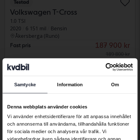
Testad
Volkswagen T-Cross
1.0 TSI
2020
6 151 mil
Bensin
Åkersberga (Runö)
187 900 kr
Fast pris
189 800 kr
Med finansiering
1 601 kr/månad
måndag
Ny!
Samtycke
Information
Om
Preferred language
We have detected that your browser
Denna webbplats använder cookies
has other language preferences than
Vi använder enhetsidentifierare för att anpassa innehållet
Swedish. To better service our friends
och annonserna till användarna, tillhandahålla funktioner
abroad we have an English language
för sociala medier och analysera vår trafik. Vi
site (kvdcars.com) that contains all the
vidarebefordrar även sådana identifierare och annan