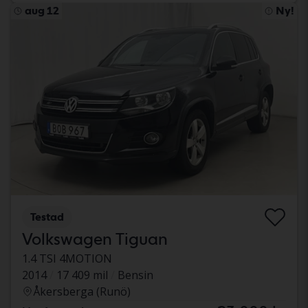
aug 12
Ny!
Testad
Volkswagen Tiguan
1.4 TSI 4MOTION
2014
17 409 mil
Bensin
Åkersberga (Runö)