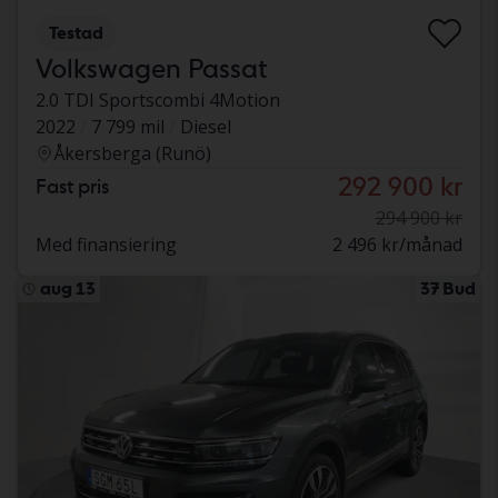
Testad
Volkswagen Passat
2.0 TDI Sportscombi 4Motion
2022
7 799 mil
Diesel
Åkersberga (Runö)
292 900 kr
Fast pris
294 900 kr
Med finansiering
2 496 kr/månad
aug 13
37 Bud