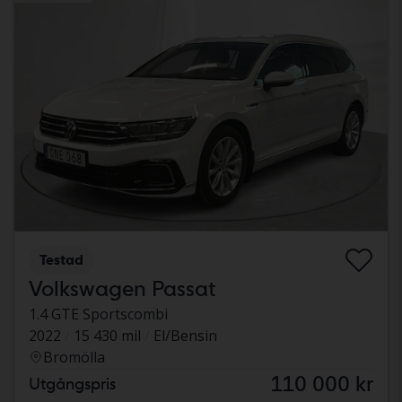
Testad
Volkswagen Passat
1.4 GTE Sportscombi
2022
15 430 mil
El/Bensin
Bromölla
110 000 kr
Utgångspris