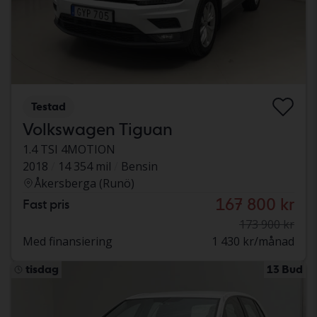
Testad
Volkswagen Tiguan
1.4 TSI 4MOTION
2018
14 354 mil
Bensin
Åkersberga (Runö)
167 800 kr
Fast pris
173 900 kr
Med finansiering
1 430 kr/månad
tisdag
13 Bud