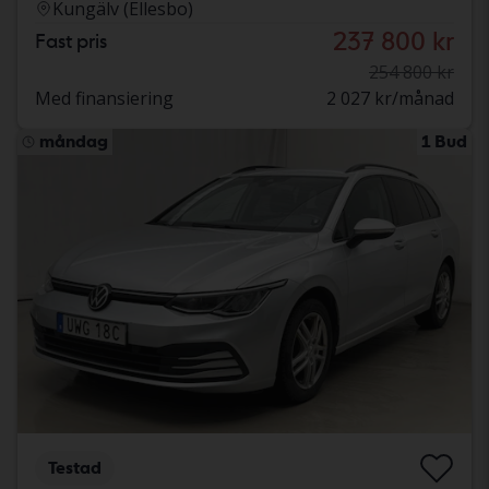
Kungälv (Ellesbo)
237 800 kr
Fast pris
254 800 kr
Med finansiering
2 027 kr/månad
måndag
1 Bud
Testad