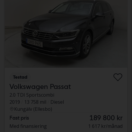
Testad
Volkswagen Passat
2.0 TDI Sportscombi
2019
13 758 mil
Diesel
Kungälv (Ellesbo)
189 800 kr
Fast pris
Med finansiering
1 617 kr/månad