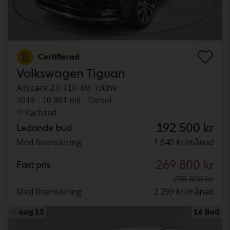
Certifierad
Volkswagen Tiguan
Allspace 2.0 TDI 4M 190hk
2019
10 991 mil
Diesel
Karlstad
192 500 kr
Ledande bud
Med finansiering
1 640 kr/månad
269 800 kr
Fast pris
276 800 kr
Med finansiering
2 299 kr/månad
aug 13
16 Bud