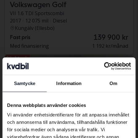
Volkswagen Golf
VII 1.6 TDI Sportscombi
2017
12 075 mil
Diesel
Kungälv (Ellesbo)
139 900 kr
Fast pris
Med finansiering
1 192 kr/månad
Sänkt pris
Samtycke
Information
Om
Preferred language
We have detected that your browser
Denna webbplats använder cookies
has other language preferences than
Vi använder enhetsidentifierare för att anpassa innehållet
Swedish. To better service our friends
och annonserna till användarna, tillhandahålla funktioner
abroad we have an English language
för sociala medier och analysera vår trafik. Vi
site (kvdcars.com) that contains all the
vidarebefordrar även sådana identifierare och annan