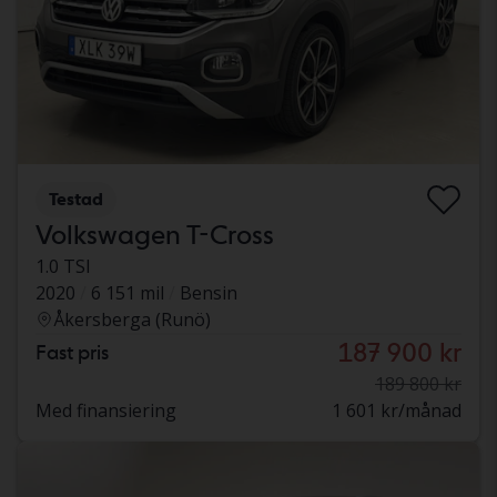
Testad
Volkswagen T-Cross
1.0 TSI
2020
6 151 mil
Bensin
Åkersberga (Runö)
187 900 kr
Fast pris
189 800 kr
Med finansiering
1 601 kr/månad