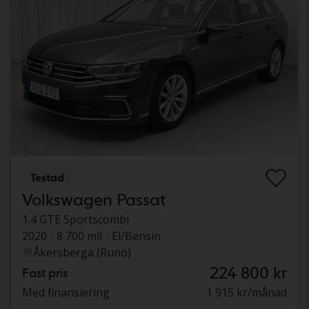
Testad
Volkswagen Passat
1.4 GTE Sportscombi
2020
8 700 mil
El/Bensin
Åkersberga (Runö)
224 800 kr
Fast pris
Med finansiering
1 915 kr/månad