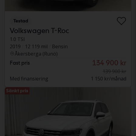
Testad
Volkswagen T-Roc
1.0 TSI
2019
12 119 mil
Bensin
Åkersberga (Runö)
134 900 kr
Fast pris
139 900 kr
Med finansiering
1 150 kr/månad
Sänkt pris