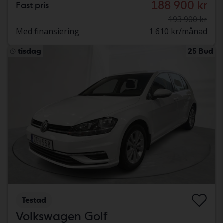
188 900 kr
Fast pris
193 900 kr
Med finansiering
1 610 kr/månad
tisdag
25 Bud
Testad
Volkswagen Golf