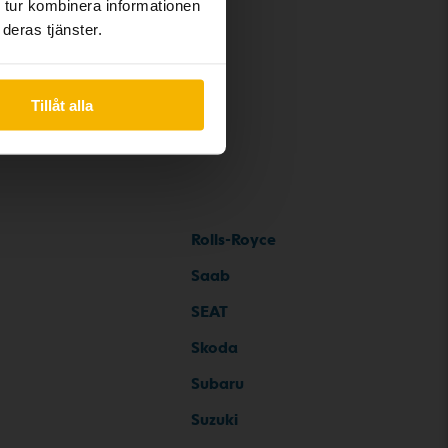
 tur kombinera informationen
deras tjänster.
Tillåt alla
Rolls-Royce
Saab
SEAT
Skoda
Subaru
Suzuki