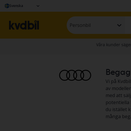
Svenska
Personbil
Begagna
Vi på Kvdbil
av modellen 
med att säl
potentiella 
du istället 
många bega