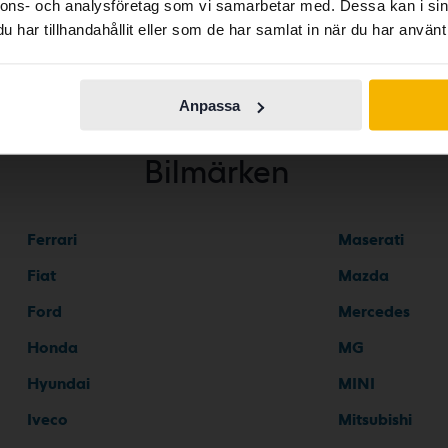
nnons- och analysföretag som vi samarbetar med. Dessa kan i sin
har tillhandahållit eller som de har samlat in när du har använt 
Continue in
Switch to...
Swedish
Anpassa
Bilmärken
Ferrari
Maserati
Fiat
Mazda
Ford
Mercedes
Honda
MG
Hyundai
MINI
Iveco
Mitsubishi