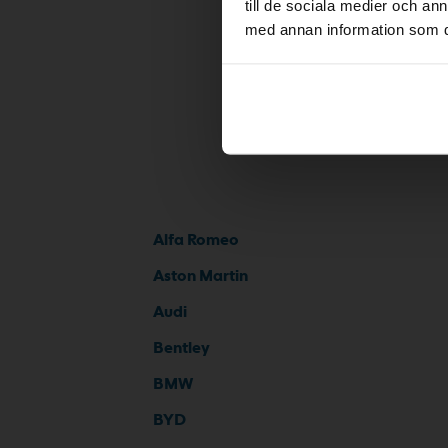
till de sociala medier och a
med annan information som du 
Alfa Romeo
Aston Martin
Audi
Bentley
BMW
BYD