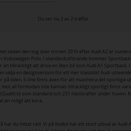
Du ser nu 2 av 2 träffar
et sedan den tog över tronen 2010 efter Audi A2 är numer
 Volkswagen Polo. I standardutförande kommer Sportback m
än tillräckligt att driva en liten bil som Audi A1 Sportbac
an välja en designversion för ett mer klassiskt Audi utseend
å bilen. S-line finns även för att maximera det sportiga ut
ock mot all förmodan inte kännas tillräckligt sportigt finns v
ift (Quattro) som standard och 231 hästkrafter under huven. 
t än roligt att köra.
r du hittat rätt. Vi på Kvdbil har ett stort utbud av Audi A1 