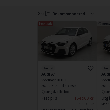
2 st
Rekommenderad
Sänkt pris
månd
Testad
Test
Audi A1
Audi
Sportback 30 TFSI
Sportb
2020
6 921 mil
Bensin
2019
Kungälv (Ellesbo)
Kun
Fast pris
154 900 kr
Utgå
159 900 kr
Med fi
Med finansiering
1 320 kr/månad