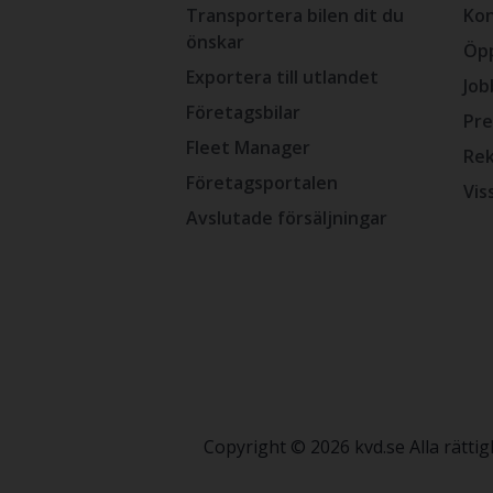
Transportera bilen dit du
Kon
önskar
Öpp
Exportera till utlandet
Job
Företagsbilar
Pre
Fleet Manager
Rek
Företagsportalen
Vis
Avslutade försäljningar
Copyright © 2026 kvd.se Alla rätt