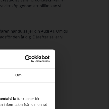
 testad av våra fordonstekniker. Vi
a ditt köp genom ett billån kan vi
ffären när du säljer din Audi A1. Om du
dsför den åt dig. Därefter säljer vi
Audi R8
Om
Audi TT
andahålla funktioner för
n information från din enhet