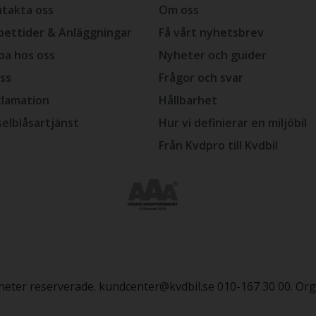
takta oss
Om oss
ettider & Anläggningar
Få vårt nyhetsbrev
ba hos oss
Nyheter och guider
ss
Frågor och svar
lamation
Hållbarhet
selblåsartjänst
Hur vi definierar en miljöbil
Från Kvdpro till Kvdbil
igheter reserverade. kundcenter@kvdbil.se 010-167 30 00. O