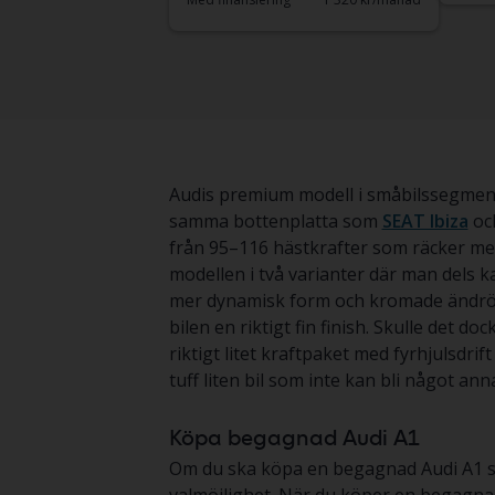
Audis premium modell i småbilssegment
samma bottenplatta som
SEAT Ibiza
och
från 95–116 hästkrafter som räcker mer 
modellen i två varianter där man dels k
mer dynamisk form och kromade ändrör p
bilen en riktigt fin finish. Skulle det d
riktigt litet kraftpaket med fyrhjulsdr
tuff liten bil som inte kan bli något anna
Köpa begagnad Audi A1
Om du ska köpa en begagnad Audi A1 så ha