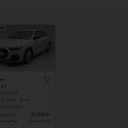
ag
ad
 A1
ack 30 TFSI
6 753 mil
Bensin
gälv (Ellesbo)
ngspris
62 000 kr
nansiering
529 kr/månad