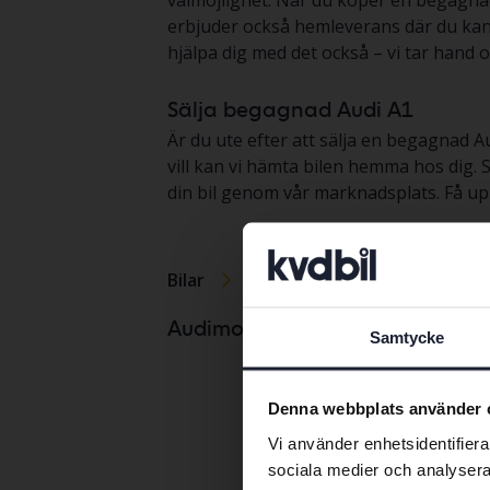
valmöjlighet. När du köper en begagnad
erbjuder också hemleverans där du kan p
hjälpa dig med det också – vi tar hand o
Sälja begagnad Audi A1
Är du ute efter att sälja en begagnad Au
vill kan vi hämta bilen hemma hos dig. S
din bil genom vår marknadsplats. Få up
Bilar
Audi
A1
Audi A1
Audimodeller
Samtycke
Audi A2
Denna webbplats använder 
Audi A3
Vi använder enhetsidentifierar
Audi A4
sociala medier och analysera 