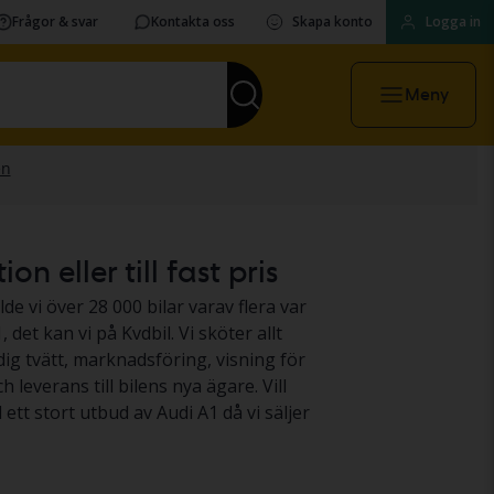
Frågor & svar
Kontakta oss
Skapa konto
Logga in
Meny
n eller till fast pris
lde vi över 28 000 bilar varav flera var
 det kan vi på Kvdbil. Vi sköter allt
dig tvätt, marknadsföring, visning för
leverans till bilens nya ägare. Vill
d ett stort utbud av Audi A1 då vi säljer