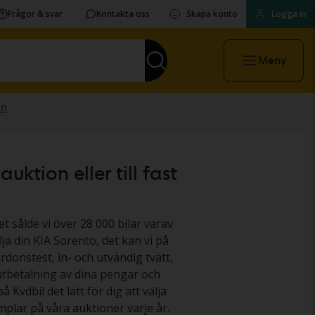
Frågor & svar
Kontakta oss
Skapa konto
Logga in
Meny
ktion eller till fast
et sålde vi över 28 000 bilar varav
lja din KIA Sorento, det kan vi på
ordonstest, in- och utvändig tvätt,
 utbetalning av dina pengar och
å Kvdbil det lätt för dig att välja
plar på våra auktioner varje år.