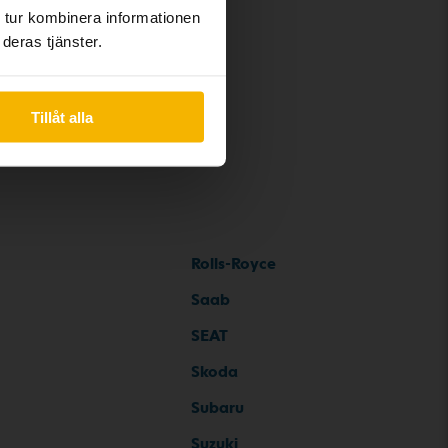
 tur kombinera informationen
deras tjänster.
Tillåt alla
Rolls-Royce
Saab
SEAT
Skoda
Subaru
Suzuki