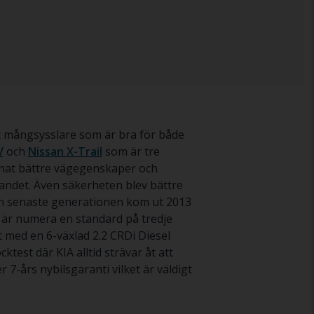
t mångsysslare som är bra för både
V
och
Nissan X-Trail
som är tre
nnat bättre vägegenskaper och
randet. Även säkerheten blev bättre
ch senaste generationen kom ut 2013
r är numera en standard på tredje
med en 6-växlad 2.2 CRDi Diesel
est där KIA alltid strävar åt att
 7-års nybilsgaranti vilket är väldigt