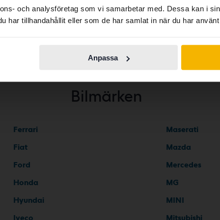
nnons- och analysföretag som vi samarbetar med. Dessa kan i sin
har tillhandahållit eller som de har samlat in när du har använt 
Continue in
Switch to...
Swedish
Anpassa
Bilmärken
Ferrari
Maserati
Fiat
Mazda
Ford
Mercedes
Honda
MG
Hyundai
MINI
Iveco
Mitsubishi