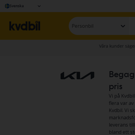
Svenska
Personbil
Begagna
pris
Vi på Kvdbil
flera var av
Kvdbil. Vi s
marknadsför
leverans til
bland ett s