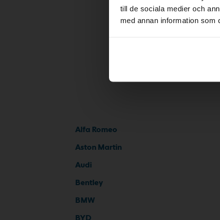
till de sociala medier och a
med annan information som du 
Alfa Romeo
Aston Martin
Audi
Bentley
BMW
BYD