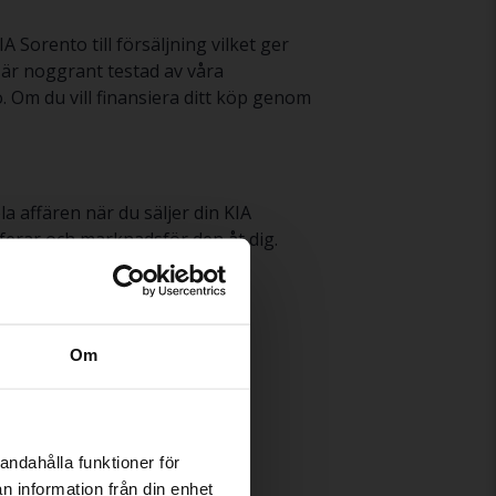
 Sorento till försäljning vilket ger
 är noggrant testad av våra
. Om du vill finansiera ditt köp genom
la affären när du säljer din KIA
aferar och marknadsför den åt dig.
de KIA Sorento
här
.
Om
andahålla funktioner för
n information från din enhet