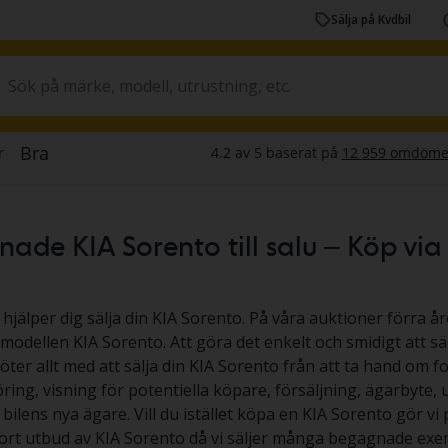
Sälja på Kvdbil
de KIA Sorento till salu – Köp via au
 hjälper dig sälja din KIA Sorento. På våra auktioner förra år
 modellen KIA Sorento. Att göra det enkelt och smidigt att sä
köter allt med att sälja din KIA Sorento från att ta hand om f
ing, visning för potentiella köpare, försäljning, ägarbyte,
l bilens nya ägare. Vill du istället köpa en KIA Sorento gör vi p
tort utbud av KIA Sorento då vi säljer många begagnade exem