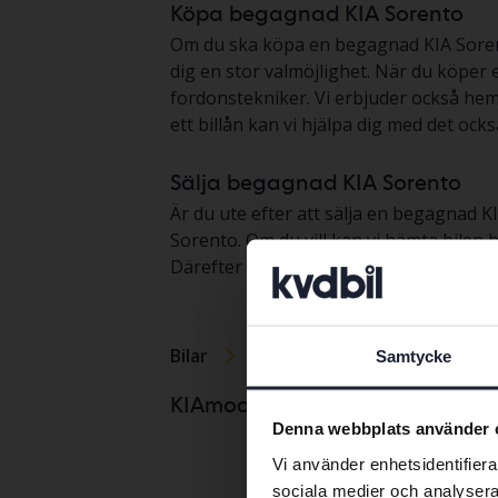
Köpa begagnad KIA Sorento
Om du ska köpa en begagnad KIA Sorento s
dig en stor valmöjlighet. När du köper
fordonstekniker. Vi erbjuder också heml
ett billån kan vi hjälpa dig med det också
Sälja begagnad KIA Sorento
Är du ute efter att sälja en begagnad KI
Sorento. Om du vill kan vi hämta bilen 
Därefter säljer vi din bil genom vår m
Bilar
KIA
Sorento
Samtycke
KIA Cee’d
KIAmodeller
Denna webbplats använder 
KIA EV6
Vi använder enhetsidentifierar
KIA Niro
sociala medier och analysera 