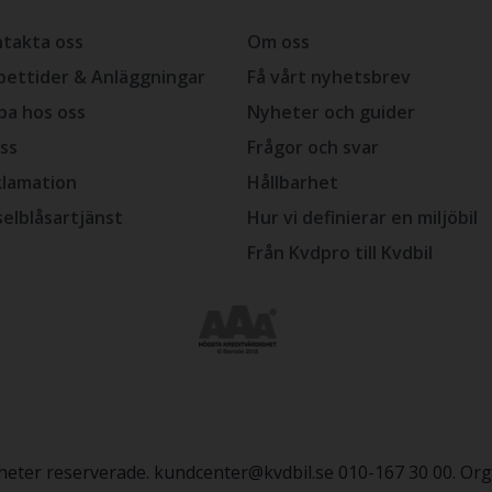
takta oss
Om oss
ettider & Anläggningar
Få vårt nyhetsbrev
ba hos oss
Nyheter och guider
ss
Frågor och svar
lamation
Hållbarhet
selblåsartjänst
Hur vi definierar en miljöbil
Från Kvdpro till Kvdbil
igheter reserverade. kundcenter@kvdbil.se 010-167 30 00. O