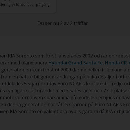
dering av fordonet är på gång
Du ser nu 2 av 2 träffar
 man KIA Sorento som först lanserades 2002 och är en robus
rrerar med bland andra
Hyundai Grand Santa Fe
,
Honda CR-
a generationen kom först ut 2009 där modellen fick bland a
fram en bättre bil genom ändringar på olika detaljer i utfö
 utdelades 5 stjärnor utav Euro NCAP:s krocktest. Tredje o
nns rymligare i utförandet med 3 sätesrader och 7 sittplatse
är motoralternativen sparsamma då modellen erbjuds endast 
 denna generation har fått 5 stjärnor på Euro NCAP:s krockt
även KIA Sorento en väldigt bra nybils garanti då KIA erbjuder