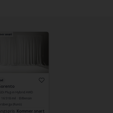
er snart
ad
Sorento
-GDi Plug-in Hybrid AWD
16 518 mil
El/Bensin
rsberga (Runö)
ngspris
Kommer snart