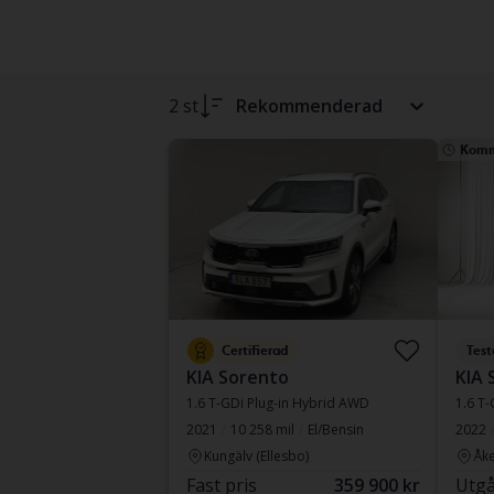
2 st
Rekommenderad
Komm
Certifierad
Test
KIA Sorento
KIA 
1.6 T-GDi Plug-in Hybrid AWD
1.6 T
2021
10 258 mil
El/Bensin
2022
Kungälv (Ellesbo)
Åke
Fast pris
359 900 kr
Utgå