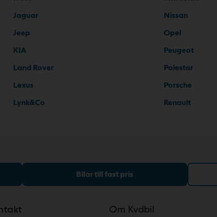
Jaguar
Nissan
Jeep
Opel
KIA
Peugeot
Land Rover
Polestar
Lexus
Porsche
Lynk&Co
Renault
Bilar till fast pris
ntakt
Om Kvdbil