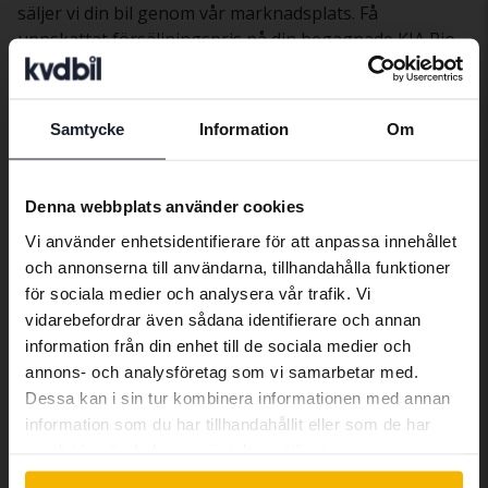
säljer vi din bil genom vår marknadsplats. Få
uppskattat försäljningspris på din begagnade KIA Rio
här
.
Samtycke
Information
Om
Bilar
KIA
Rio
Preferred language
KIAmodeller
We have detected that your browser
Denna webbplats använder cookies
has other language preferences than
KIA Cee’d
KIA Picanto
KIA Soul
Vi använder enhetsidentifierare för att anpassa innehållet
Swedish. To better service our friends
och annonserna till användarna, tillhandahålla funktioner
abroad we have an English language
KIA EV6
KIA Rio
KIA Sportage
för sociala medier och analysera vår trafik. Vi
site (kvdcars.com) that contains all the
vidarebefordrar även sådana identifierare och annan
KIA Niro
KIA Sorento
KIA Venga
same vehicles and services.
information från din enhet till de sociala medier och
annons- och analysföretag som vi samarbetar med.
Dessa kan i sin tur kombinera informationen med annan
Continue in Swedish
information som du har tillhandahållit eller som de har
samlat in när du har använt deras tjänster.
Bilmärken
Switch to...