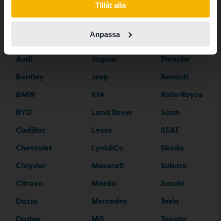
Tillåt alla
Alfa Romeo
Hyundai
Peugeot
Anpassa
Aston Martin
Iveco
Polestar
Audi
Jaguar
Porsche
Bentley
Jeep
Renault
BMW
KIA
Rolls-Royce
BYD
Land Rover
Saab
Cadillac
Lexus
SEAT
Chevrolet
Lynk&Co
Skoda
Chrysler
Maserati
Subaru
Citroen
Mazda
Suzuki
Dacia
Mercedes
Tesla
Dodge
MG
Toyota