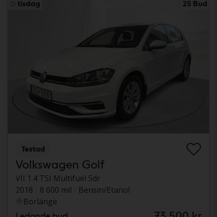
tisdag
25 Bud
Testad
Volkswagen Golf
VII 1.4 TSI Multifuel 5dr
2018
8 600 mil
Bensin/Etanol
Borlänge
73 500 kr
Ledande bud