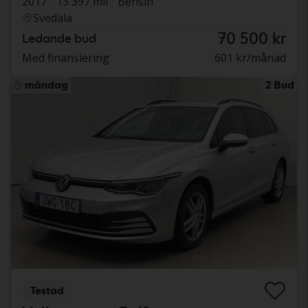
2017
13 397 mil
Bensin
Svedala
70 500 kr
Ledande bud
Med finansiering
601 kr/månad
måndag
2 Bud
Testad