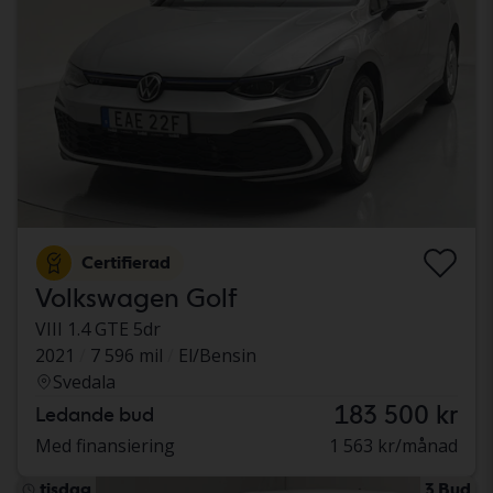
Certifierad
Volkswagen Golf
VIII 1.4 GTE 5dr
2021
7 596 mil
El/Bensin
Svedala
183 500 kr
Ledande bud
Med finansiering
1 563 kr/månad
tisdag
3 Bud