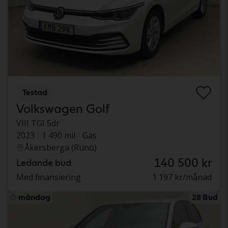
Testad
Volkswagen Golf
VIII TGI 5dr
2023
1 490 mil
Gas
Åkersberga (Runö)
140 500 kr
Ledande bud
Med finansiering
1 197 kr/månad
måndag
28 Bud