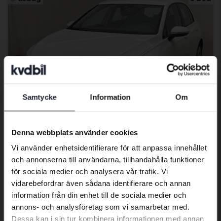
Samtycke
Information
Om
Preferred language
We have detected that your browser
Denna webbplats använder cookies
has other language preferences than
Testad
Vi använder enhetsidentifierare för att anpassa innehållet
Swedish. To better service our friends
Volkswagen Golf
och annonserna till användarna, tillhandahålla funktioner
abroad we have an English language
för sociala medier och analysera vår trafik. Vi
VIII TGI 5dr
site (kvdcars.com) that contains all the
vidarebefordrar även sådana identifierare och annan
2023
7 086 mil
Gas
same vehicles and services.
information från din enhet till de sociala medier och
Åkersberga (Runö)
annons- och analysföretag som vi samarbetar med.
80 500 kr
Ledande bud
Dessa kan i sin tur kombinera informationen med annan