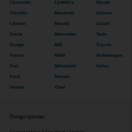
Chevrolet
Lynk&Co
Skoda
Chrysler
Maserati
Subaru
Citroen
Mazda
Suzuki
Dacia
Mercedes
Tesla
Dodge
MG
Toyota
Ferrari
MINI
Volkswagen
Fiat
Mitsubishi
Volvo
Ford
Nissan
Honda
Opel
Övriga tjänster
Transportera bilen dit du önskar