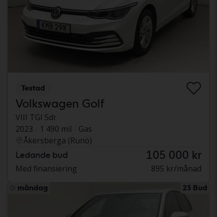
Testad
Volkswagen Golf
VIII TGI 5dr
2023
1 490 mil
Gas
Åkersberga (Runö)
105 000 kr
Ledande bud
Med finansiering
895 kr/månad
måndag
23 Bud