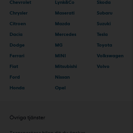
Chevrolet
Lynk&Co
Skoda
Chrysler
Maserati
Subaru
Citroen
Mazda
Suzuki
Dacia
Mercedes
Tesla
Dodge
MG
Toyota
Ferrari
MINI
Volkswagen
Fiat
Mitsubishi
Volvo
Ford
Nissan
Honda
Opel
Övriga tjänster
Transportera bilen dit du önskar