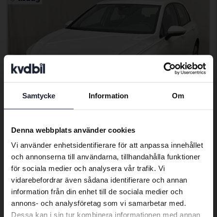
Samtycke
Information
Om
Preferred language
We have detected that your browser
Denna webbplats använder cookies
has other language preferences than
Testad
Vi använder enhetsidentifierare för att anpassa innehållet
Swedish. To better service our friends
Volkswagen Golf
och annonserna till användarna, tillhandahålla funktioner
abroad we have an English language
för sociala medier och analysera vår trafik. Vi
VIII TGI 5dr
site (kvdcars.com) that contains all the
vidarebefordrar även sådana identifierare och annan
2023
7 086 mil
Gas
same vehicles and services.
information från din enhet till de sociala medier och
Åkersberga (Runö)
annons- och analysföretag som vi samarbetar med.
79 000 kr
Utgångspris
Dessa kan i sin tur kombinera informationen med annan