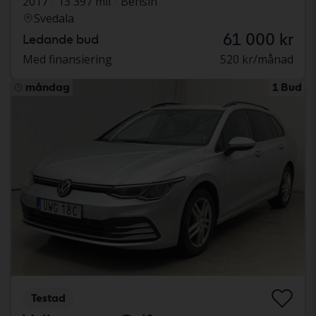
2017
13 397 mil
Bensin
Svedala
61 000 kr
Ledande bud
Med finansiering
520 kr/månad
måndag
1 Bud
Testad