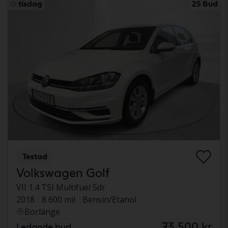
tisdag
25 Bud
Testad
Volkswagen Golf
VII 1.4 TSI Multifuel 5dr
2018
8 600 mil
Bensin/Etanol
Borlänge
73 500 kr
Ledande bud