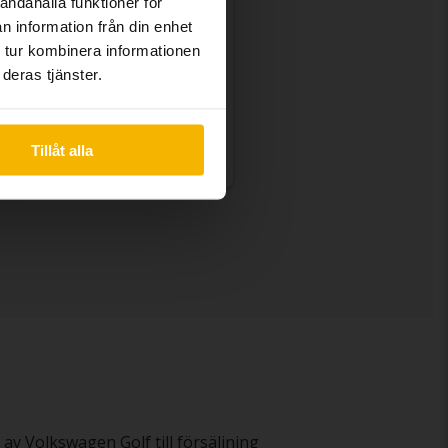
andahålla funktioner för
n information från din enhet
Volkswagen Golf
 tur kombinera informationen
VII 1.4 TGI BlueMotion Sportscombi
deras tjänster.
2018
Bensin/Gas
Kungälv (Ellesbo)
Utgångspris
Kommer snart
Tillåt alla
En värdering av fordonet är på gång
av Volkswagen Golf till försäljning