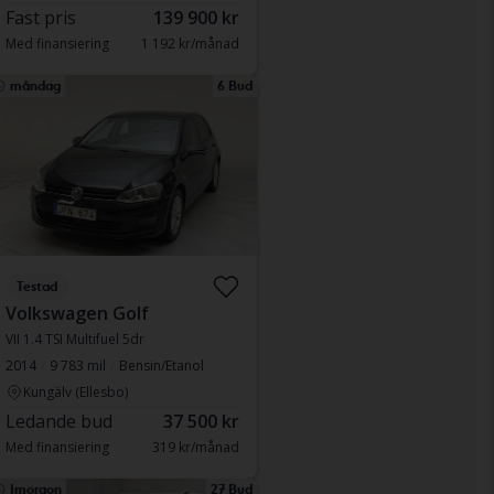
Fast pris
139 900 kr
Med finansiering
1 192 kr/månad
måndag
6 Bud
Testad
Volkswagen Golf
VII 1.4 TSI Multifuel 5dr
2014
9 783 mil
Bensin/Etanol
Kungälv (Ellesbo)
Ledande bud
37 500 kr
Med finansiering
319 kr/månad
Imorgon
27 Bud