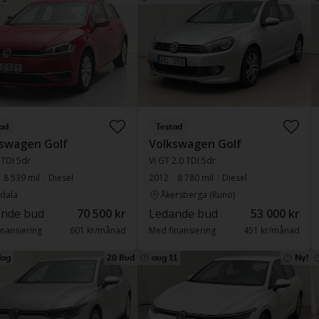
ad
Testad
swagen Golf
Volkswagen Golf
6 TDI 5dr
VI GT 2.0 TDI 5dr
8 539 mil
Diesel
2012
8 780 mil
Diesel
dala
Åkersberga (Runö)
nde bud
70 500 kr
Ledande bud
53 000 kr
nansiering
601 kr/månad
Med finansiering
451 kr/månad
ag
20 Bud
aug 11
Ny!