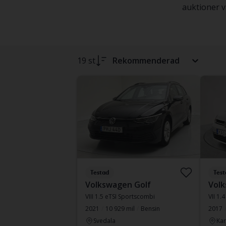
auktioner va
19 st
Rekommenderad
Testad
Test
Volkswagen Golf
Volk
VIII 1.5 eTSI Sportscombi
VII 1.4
2021
10 929 mil
Bensin
2017
Svedala
Kar