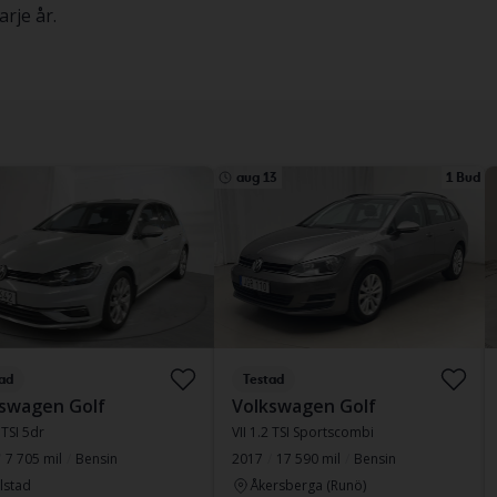
rje år.
aug 13
1 Bud
ad
Testad
swagen Golf
Volkswagen Golf
 TSI 5dr
VII 1.2 TSI Sportscombi
7 705 mil
Bensin
2017
17 590 mil
Bensin
lstad
Åkersberga (Runö)