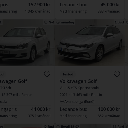
 pris
157 900 kr
Ledande bud
45 000 kr
nansiering
1 345 kr/månad
Med finansiering
383 kr/månad
1
Ny!
måndag
1 Bud
ad
Testad
swagen Golf
Volkswagen Golf
 TSI 5dr
VIII 1.5 eTSI Sportscombi
13 397 mil
Bensin
2021
13 463 mil
Bensin
dala
Åkersberga (Runö)
ngspris
44 000 kr
Ledande bud
100 000 kr
nansiering
375 kr/månad
Med finansiering
852 kr/månad
ag
12 Bud
Ikväll 18:42
44 Bud