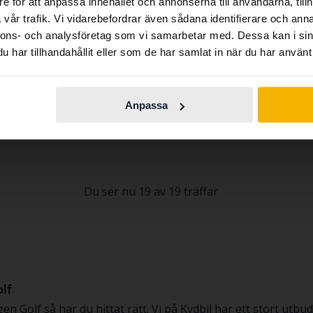
e för att anpassa innehållet och annonserna till användarna, tillh
contains all the same vehicles and services.
vår trafik. Vi vidarebefordrar även sådana identifierare och anna
swagen Golf
Volkswagen Golf
nnons- och analysföretag som vi samarbetar med. Dessa kan i sin
 TSI 5dr
VII 1.4 TSI Multifuel 5dr
har tillhandahållit eller som de har samlat in när du har använt 
Continue in
5 324 mil
Bensin
2014
5 703 mil
Bensin/Etanol
Switch to...
Swedish
rsberga (Runö)
Linköping (Jägarvallen)
ngspris
Kommer snart
Utgångspris
Kommer snart
Anpassa
dering av fordonet är på gång
En värdering av fordonet är på gång
Du ser nu 19 av 19 träffar
lf
olf så har du hittat rätt. Vi på Kvdbil har ett stort utbud 