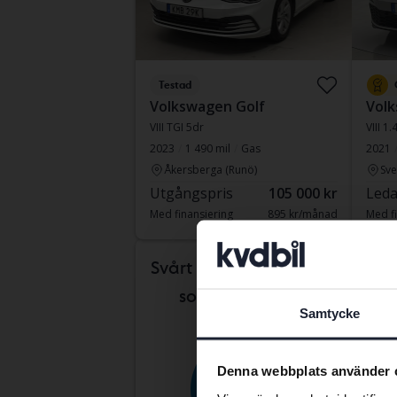
Testad
Volkswagen Golf
Volk
VIII TGI 5dr
VIII 1
2023
1 490 mil
Gas
2021
Åkersberga (Runö)
Sve
Utgångspris
105 000 kr
Leda
Med finansiering
895 kr/månad
Med fi
Komm
Svårt att veta vilken bil
som passar dig?
Samtycke
Denna webbplats använder 