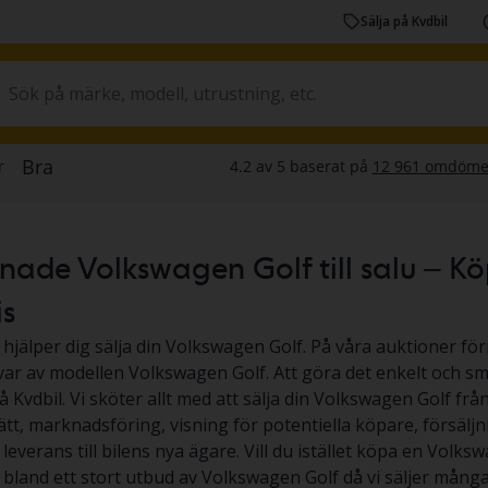
Sälja på Kvdbil
de Volkswagen Golf till salu – Köp v
is
 hjälper dig sälja din Volkswagen Golf. På våra auktioner förr
 var av modellen Volkswagen Golf. Att göra det enkelt och smi
å Kvdbil. Vi sköter allt med att sälja din Volkswagen Golf frå
ätt, marknadsföring, visning för potentiella köpare, försäljn
everans till bilens nya ägare. Vill du istället köpa en Volksw
ja bland ett stort utbud av Volkswagen Golf då vi säljer må