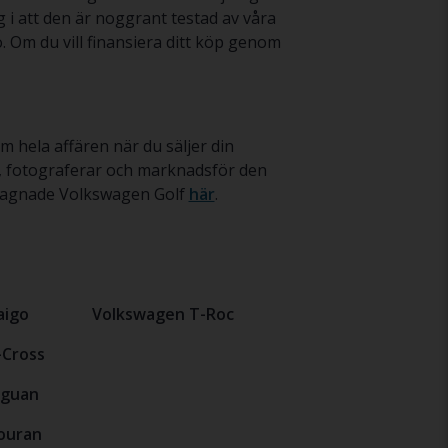
 i att den är noggrant testad av våra
. Om du vill finansiera ditt köp genom
m hela affären när du säljer din
r, fotograferar och marknadsför den
begagnade Volkswagen Golf
här
.
aigo
Volkswagen T-Roc
-Cross
iguan
ouran