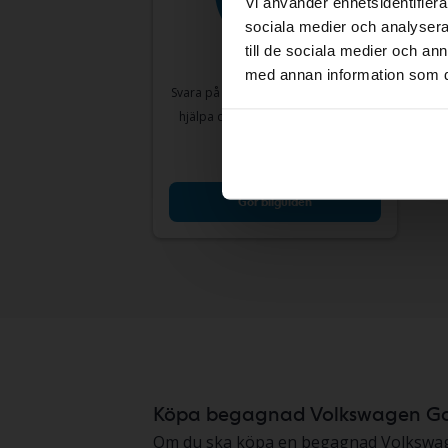
Vi använder enhetsidentifierar
sociala medier och analysera 
Volk
till de sociala medier och a
VII 1.0
med annan information som du 
2018
Svara på några enkla frågor så kan vi
Åke
hjälpa dig hitta bilar som matchar
Utgå
just dina behov.
En vär
Gör bilguiden
Köpa begagnad Volkswagen Go
Om du ska köpa en begagnad Volkswagen G