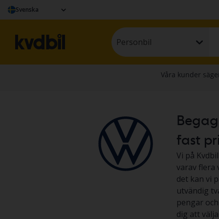
Svenska
Personbil
Begagna
fast pr
Vi på Kvdbil
varav flera
det kan vi p
utvändig tv
pengar och l
dig att väl