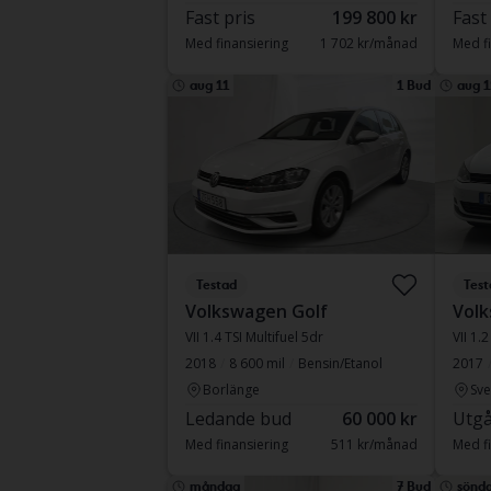
Fast pris
199 800 kr
Fast
Med finansiering
1 702 kr/månad
Med fi
aug 11
1 Bud
aug 1
Testad
Test
Volkswagen Golf
Volk
VII 1.4 TSI Multifuel 5dr
VII 1.2
2018
8 600 mil
Bensin/Etanol
2017
Borlänge
Sve
Ledande bud
60 000 kr
Utgå
Med finansiering
511 kr/månad
Med fi
måndag
7 Bud
sönd