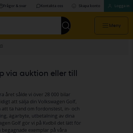
Frågor & svar
Kontakta oss
Skapa konto
Logga in
Meny
ia auktion eller till
a året sålde vi över 28 000 bilar
digt att sälja din Volkswagen Golf,
n att ta hand om fordonstest, in- och
ing, ägarbyte, utbetalning av dina
agen Golf gör vi på Kvdbil det lätt för
nga begagnade exemplar på våra