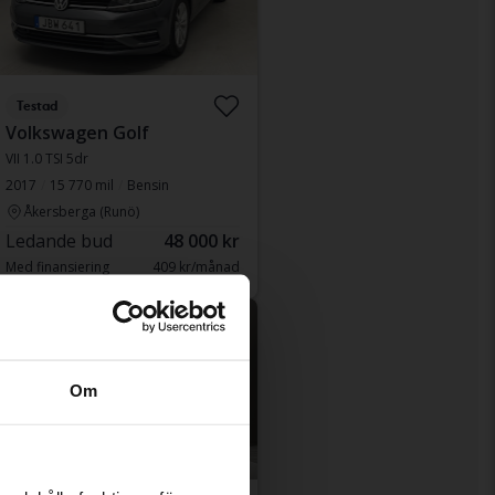
Testad
Volkswagen Golf
VII 1.0 TSI 5dr
2017
15 770 mil
Bensin
Åkersberga (Runö)
Ledande bud
48 000 kr
Med finansiering
409 kr/månad
Kommer snart
Om