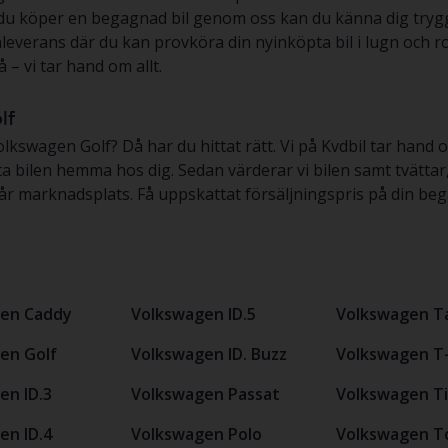
r du köper en begagnad bil genom oss kan du känna dig trygg
everans där du kan provköra din nyinköpta bil i lugn och ro
 – vi tar hand om allt.
lf
lkswagen Golf? Då har du hittat rätt. Vi på Kvdbil tar hand o
ta bilen hemma hos dig. Sedan värderar vi bilen samt tvätta
om vår marknadsplats. Få uppskattat försäljningspris på din 
en Caddy
Volkswagen ID.5
Volkswagen T
en Golf
Volkswagen ID. Buzz
Volkswagen T
en ID.3
Volkswagen Passat
Volkswagen T
en ID.4
Volkswagen Polo
Volkswagen T