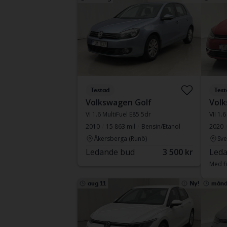
Testad
Test
Volkswagen Golf
Volk
VI 1.6 MultiFuel E85 5dr
VII 1.
2010
15 863 mil
Bensin/Etanol
2020
Åkersberga (Runö)
Sve
Ledande bud
3 500 kr
Leda
Med fi
aug 11
Ny!
månd