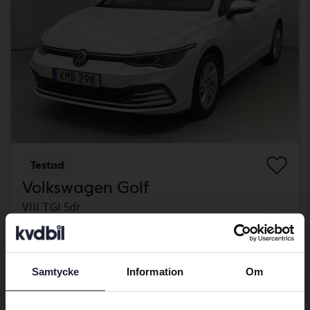
Testad
Volkswagen Golf
VIII TGI 5dr
2023
1 490 mil
Gas
Åkersberga (Runö)
105 000 kr
Utgångspris
Samtycke
Information
Om
Med finansiering
895 kr/månad
Preferred language
måndag
23 Bud