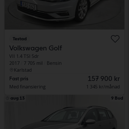
Testad
Volkswagen Golf
VII 1.4 TSI 5dr
2017
7 705 mil
Bensin
Karlstad
157 900 kr
Fast pris
Med finansiering
1 345 kr/månad
aug 13
9 Bud