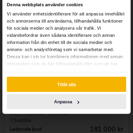
We have detected that your browser
Denna webbplats använder cookies
has other language preferences than
Vi använder enhetsidentifierare för att anpassa innehållet
Swedish. To better service our friends
och annonserna till användarna, tillhandahålla funktioner
abroad we have an English language
för sociala medier och analysera vår trafik. Vi
site (kvdcars.com) that contains all the
vidarebefordrar även sådana identifierare och annan
same vehicles and services.
information från din enhet till de sociala medier och
annons- och analysföretag som vi samarbetar med.
Dessa kan i sin tur kombinera informationen med annan
Continue in Swedish
information som du har tillhandahållit eller som de har
samlat in när du har använt deras tjänster.
Switch to...
Tillåt alla
Certifierad
Volkswagen Golf
Anpassa
VIII 1.4 GTE 5dr
2021
7 596 mil
El/Bensin
Svedala
181 000 kr
Ledande bud