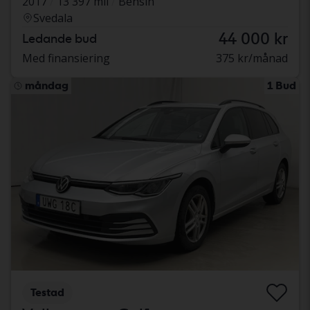
2017
13 397 mil
Bensin
Svedala
44 000 kr
Ledande bud
Med finansiering
375 kr/månad
måndag
1 Bud
Testad