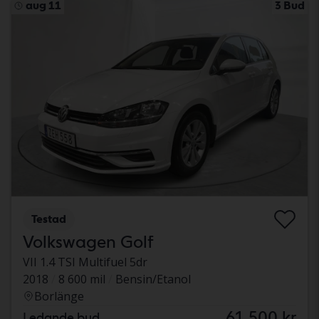
aug 11
3 Bud
Testad
Volkswagen Golf
VII 1.4 TSI Multifuel 5dr
2018
8 600 mil
Bensin/Etanol
Borlänge
61 500 kr
Ledande bud