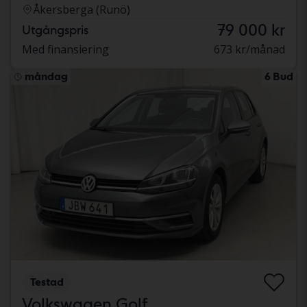
Åkersberga (Runö)
79 000 kr
Utgångspris
Med finansiering
673 kr/månad
måndag
6 Bud
Testad
Volkswagen Golf