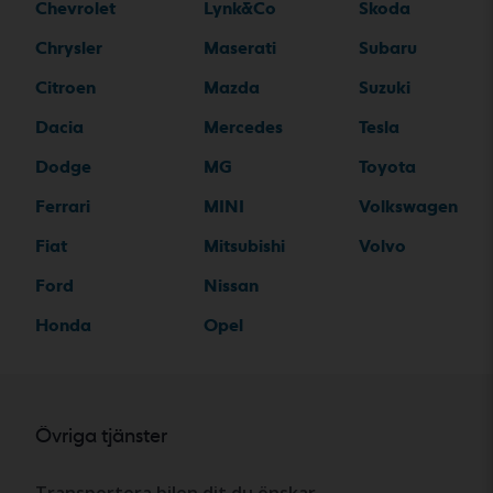
Chevrolet
Lynk&Co
Skoda
Chrysler
Maserati
Subaru
Citroen
Mazda
Suzuki
Dacia
Mercedes
Tesla
Dodge
MG
Toyota
Ferrari
MINI
Volkswagen
Fiat
Mitsubishi
Volvo
Ford
Nissan
Honda
Opel
Övriga tjänster
Transportera bilen dit du önskar