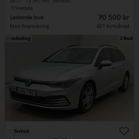
2017
13 397 mil
Bensin
Svedala
70 500 kr
Ledande bud
Med finansiering
601 kr/månad
måndag
2 Bud
Testad