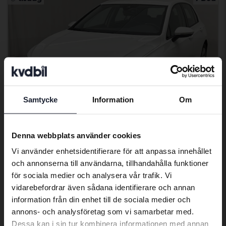
Samtycke
Information
Om
Preferred language
We have detected that your browser
Denna webbplats använder cookies
has other language preferences than
Testad
Vi använder enhetsidentifierare för att anpassa innehållet
Swedish. To better service our friends
Volkswagen Golf
och annonserna till användarna, tillhandahålla funktioner
abroad we have an English language
för sociala medier och analysera vår trafik. Vi
VIII TGI 5dr
site (kvdcars.com) that contains all the
vidarebefordrar även sådana identifierare och annan
2023
7 086 mil
Gas
same vehicles and services.
information från din enhet till de sociala medier och
Åkersberga (Runö)
annons- och analysföretag som vi samarbetar med.
101 000 kr
Ledande bud
Dessa kan i sin tur kombinera informationen med annan