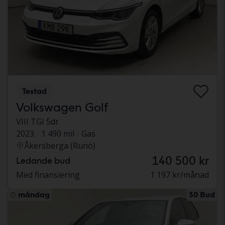
Testad
Volkswagen Golf
VIII TGI 5dr
2023
1 490 mil
Gas
Åkersberga (Runö)
140 500 kr
Ledande bud
Med finansiering
1 197 kr/månad
måndag
30 Bud