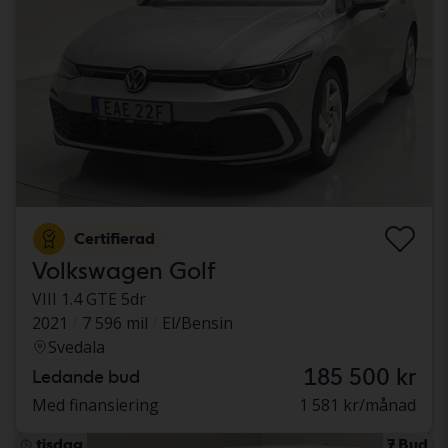
Certifierad
Volkswagen Golf
VIII 1.4 GTE 5dr
2021
7 596 mil
El/Bensin
Svedala
185 500 kr
Ledande bud
Med finansiering
1 581 kr/månad
tisdag
7 Bud