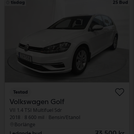
tisdag
25 Bud
Testad
Volkswagen Golf
VII 1.4 TSI Multifuel 5dr
2018
8 600 mil
Bensin/Etanol
Borlänge
73 500 kr
Ledande bud