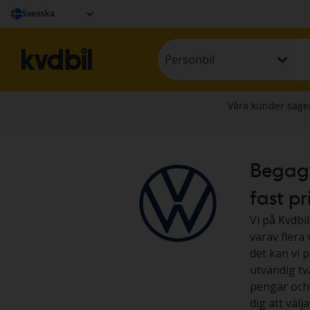
Svenska
Personbil
Begagna
fast pr
Vi på Kvdbil
varav flera
det kan vi p
utvändig tv
pengar och l
dig att väl