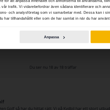
e för att anpassa innehållet och annonserna till användarna, tillh
contains all the same vehicles and services.
vår trafik. Vi vidarebefordrar även sådana identifierare och anna
swagen Golf
Volkswagen Golf
nnons- och analysföretag som vi samarbetar med. Dessa kan i sin
 TSI Multifuel 5dr
VII 1.4 TGI BlueMotion Sportscombi
har tillhandahållit eller som de har samlat in när du har använt 
Continue in
5 703 mil
Bensin/Etanol
2018
Bensin/Gas
Switch to...
Swedish
köping (Jägarvallen)
Kungälv (Ellesbo)
ngspris
Kommer snart
Utgångspris
Kommer snart
Anpassa
dering av fordonet är på gång
En värdering av fordonet är på gång
Du ser nu 18 av 18 träffar
lf
olf så har du hittat rätt. Vi på Kvdbil har ett stort utbud 