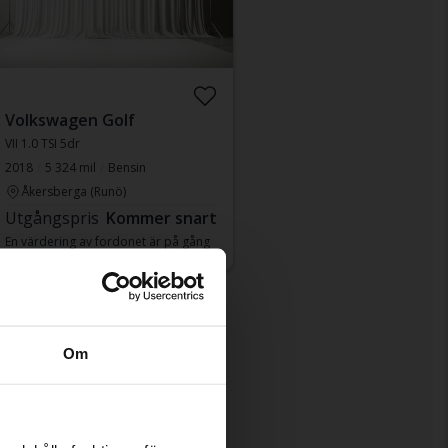
Volkswagen Golf
VII 1.0 TSI 5dr
2018
5 324 mil
Bensin
Åkersberga (Runö)
Utgångspris
Kommer snart
En värdering av fordonet är på gång
Om