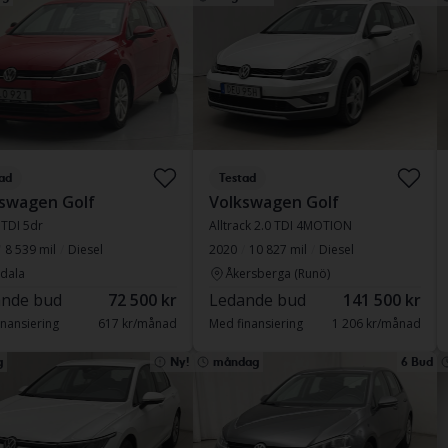
ad
Testad
swagen Golf
Volkswagen Golf
6 TDI 5dr
Alltrack 2.0 TDI 4MOTION
8 539 mil
Diesel
2020
10 827 mil
Diesel
dala
Åkersberga (Runö)
nde bud
72 500 kr
Ledande bud
141 500 kr
nansiering
617 kr/månad
Med finansiering
1 206 kr/månad
g
Ny!
måndag
6 Bud