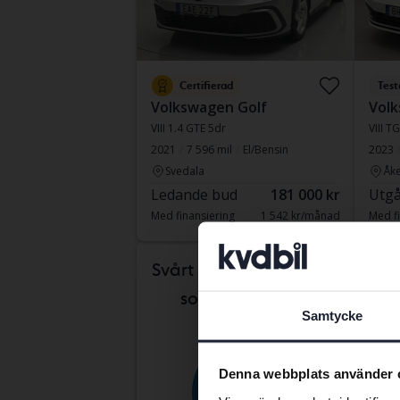
Certifierad
Test
Volkswagen Golf
Volk
VIII 1.4 GTE 5dr
VIII T
2021
7 596 mil
El/Bensin
2023
Svedala
Åke
Ledande bud
181 000 kr
Utgå
Med finansiering
1 542 kr/månad
Med fi
Komm
Svårt att veta vilken bil
som passar dig?
Samtycke
Denna webbplats använder 