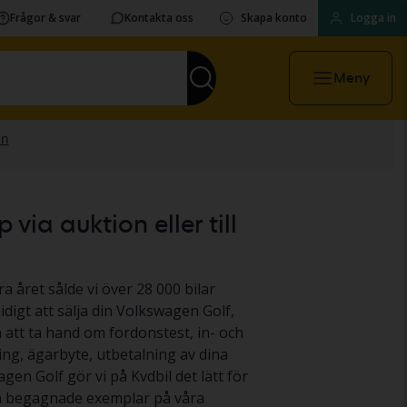
Frågor & svar
Kontakta oss
Skapa konto
Logga in
Meny
ia auktion eller till
a året sålde vi över 28 000 bilar
digt att sälja din Volkswagen Golf,
n att ta hand om fordonstest, in- och
ing, ägarbyte, utbetalning av dina
agen Golf gör vi på Kvdbil det lätt för
nga begagnade exemplar på våra