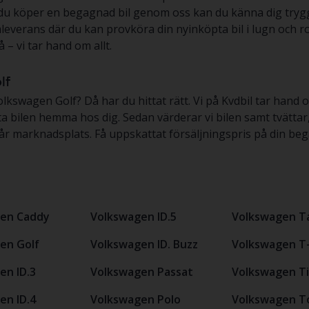
r du köper en begagnad bil genom oss kan du känna dig trygg
everans där du kan provköra din nyinköpta bil i lugn och ro
 – vi tar hand om allt.
lf
lkswagen Golf? Då har du hittat rätt. Vi på Kvdbil tar hand o
ta bilen hemma hos dig. Sedan värderar vi bilen samt tvätta
om vår marknadsplats. Få uppskattat försäljningspris på din 
en Caddy
Volkswagen ID.5
Volkswagen T
en Golf
Volkswagen ID. Buzz
Volkswagen T
en ID.3
Volkswagen Passat
Volkswagen T
en ID.4
Volkswagen Polo
Volkswagen T