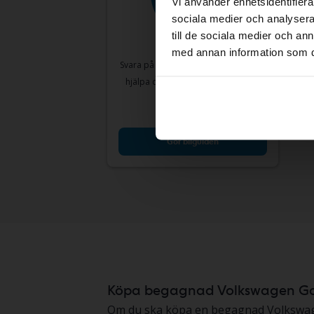
Vi använder enhetsidentifierar
sociala medier och analysera 
Volk
till de sociala medier och a
VII 1.4
med annan information som du 
2014
Svara på några enkla frågor så kan vi
Lin
hjälpa dig hitta bilar som matchar
Utgå
just dina behov.
En vär
Gör bilguiden
Köpa begagnad Volkswagen Go
Om du ska köpa en begagnad Volkswagen G