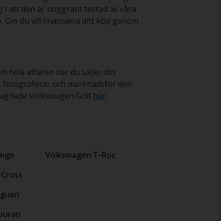
 i att den är noggrant testad av våra
. Om du vill finansiera ditt köp genom
m hela affären när du säljer din
r, fotograferar och marknadsför den
begagnade Volkswagen Golf
här
.
aigo
Volkswagen T-Roc
-Cross
iguan
ouran