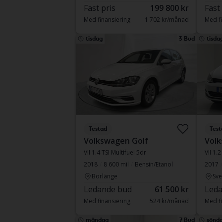
Fast pris
199 800 kr
Fast
Med finansiering
1 702 kr/månad
Med fi
tisdag
3 Bud
tisda
Testad
Test
Volkswagen Golf
Volk
VII 1.4 TSI Multifuel 5dr
VII 1.2
2018
8 600 mil
Bensin/Etanol
2017
Borlänge
Sve
Ledande bud
61 500 kr
Leda
Med finansiering
524 kr/månad
Med fi
måndag
7 Bud
sönd