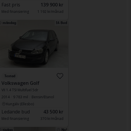
Fast pris
139 900 kr
Med finansiering
1 192 kr/månad
måndag
14 Bud
Testad
Volkswagen Golf
VII 1.4 TSI Multifuel 5dr
2014
9 783 mil
Bensin/Etanol
Kungälv (Ellesbo)
Ledande bud
43 500 kr
Med finansiering
370 kr/månad
tisdag
Ny!