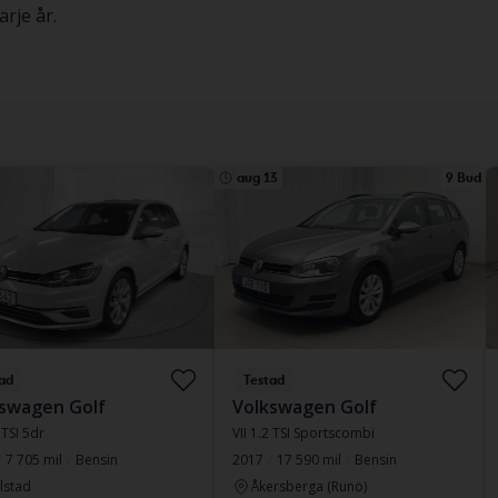
rje år.
aug 13
9 Bud
ad
Testad
swagen Golf
Volkswagen Golf
 TSI 5dr
VII 1.2 TSI Sportscombi
7 705 mil
Bensin
2017
17 590 mil
Bensin
lstad
Åkersberga (Runö)