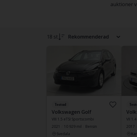
auktioner va
18 st
Rekommenderad
Testad
Test
Volkswagen Golf
Volk
VIII 1.5 eTSI Sportscombi
VII 1.4
2021
10 929 mil
Bensin
2017
Svedala
Kar