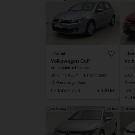
Testad
Test
Volkswagen Golf
Volk
VI 1.6 MultiFuel E85 5dr
VII 1.
2010
15 863 mil
Bensin/Etanol
2020
Åkersberga (Runö)
Sve
Ledande bud
3 500 kr
Leda
Med fi
måndag
23 Bud
tisda