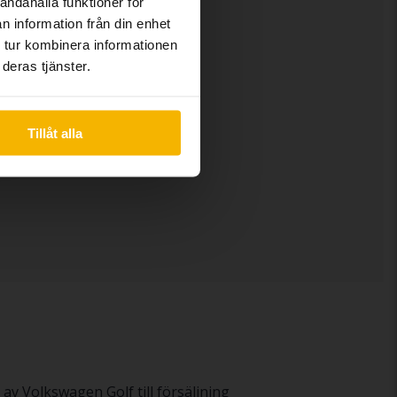
andahålla funktioner för
n information från din enhet
 tur kombinera informationen
deras tjänster.
Tillåt alla
av Volkswagen Golf till försäljning