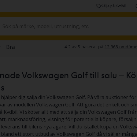
Sälja på Kvdbil
de Volkswagen Golf till salu – Köp v
is
 hjälper dig sälja din Volkswagen Golf. På våra auktioner förr
 var av modellen Volkswagen Golf. Att göra det enkelt och smi
å Kvdbil. Vi sköter allt med att sälja din Volkswagen Golf frå
ätt, marknadsföring, visning för potentiella köpare, försäljn
everans till bilens nya ägare. Vill du istället köpa en Volksw
ja bland ett stort utbud av Volkswagen Golf då vi säljer må