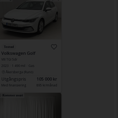
Testad
Volkswagen Golf
VIII TGI 5dr
2023
1 490 mil
Gas
Åkersberga (Runö)
Utgångspris
105 000 kr
Med finansiering
895 kr/månad
Kommer snart