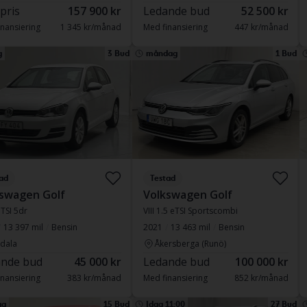
 pris
157 900 kr
Ledande bud
52 500 kr
nansiering
1 345 kr/månad
Med finansiering
447 kr/månad
g
3 Bud
måndag
1 Bud
ad
Testad
swagen Golf
Volkswagen Golf
 TSI 5dr
VIII 1.5 eTSI Sportscombi
13 397 mil
Bensin
2021
13 463 mil
Bensin
dala
Åkersberga (Runö)
nde bud
45 000 kr
Ledande bud
100 000 kr
nansiering
383 kr/månad
Med finansiering
852 kr/månad
ag
15 Bud
Idag 11:00
27 Bud