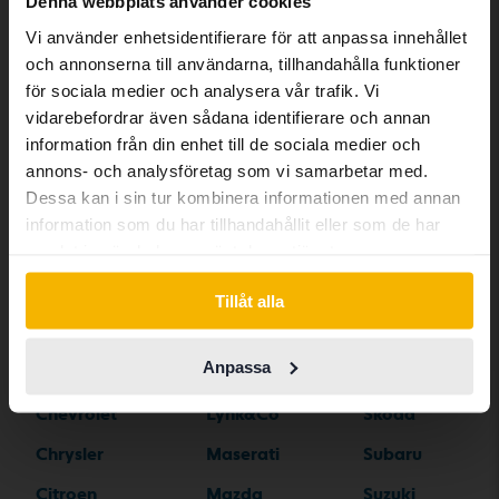
Denna webbplats använder cookies
has other language preferences than
Vi använder enhetsidentifierare för att anpassa innehållet
Swedish. To better service our friends
Bilmärken
och annonserna till användarna, tillhandahålla funktioner
abroad we have an English language
för sociala medier och analysera vår trafik. Vi
site (kvdcars.com) that contains all the
vidarebefordrar även sådana identifierare och annan
same vehicles and services.
Alfa Romeo
Hyundai
Peugeot
information från din enhet till de sociala medier och
annons- och analysföretag som vi samarbetar med.
Aston Martin
Iveco
Polestar
Dessa kan i sin tur kombinera informationen med annan
Continue in Swedish
Audi
Jaguar
Porsche
information som du har tillhandahållit eller som de har
samlat in när du har använt deras tjänster.
Bentley
Jeep
Renault
Switch to...
BMW
KIA
Rolls-Royce
Tillåt alla
BYD
Land Rover
Saab
Anpassa
Cadillac
Lexus
SEAT
Chevrolet
Lynk&Co
Skoda
Chrysler
Maserati
Subaru
Citroen
Mazda
Suzuki