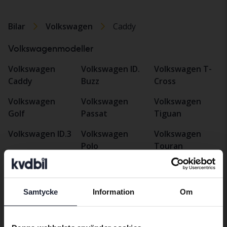
Bilar
Volkswagen
Caddy
Volkswagenmodeller
Volkswagen
Volkswagen ID.
Volkswagen T-
Caddy
Buzz
Cross
Volkswagen
Volkswagen
Volkswagen
Golf
Passat
Tiguan
Volkswagen ID.3
Volkswagen
Volkswagen
Polo
Touran
Volkswagen ID.4
Volkswagen
Volkswagen T-
Volkswagen ID.5
Taigo
Roc
Samtycke
Information
Om
Preferred language
We have detected that your browser