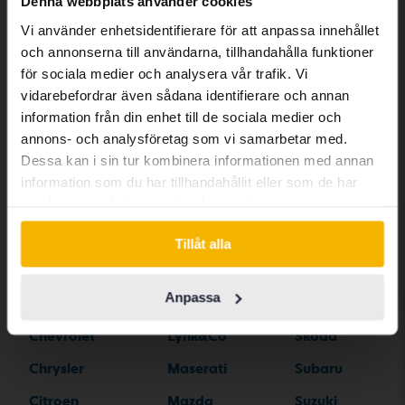
Denna webbplats använder cookies
has other language preferences than
Vi använder enhetsidentifierare för att anpassa innehållet
Swedish. To better service our friends
Bilmärken
och annonserna till användarna, tillhandahålla funktioner
abroad we have an English language
för sociala medier och analysera vår trafik. Vi
site (kvdcars.com) that contains all the
vidarebefordrar även sådana identifierare och annan
same vehicles and services.
Alfa Romeo
Hyundai
Peugeot
information från din enhet till de sociala medier och
annons- och analysföretag som vi samarbetar med.
Aston Martin
Iveco
Polestar
Dessa kan i sin tur kombinera informationen med annan
Continue in Swedish
Audi
Jaguar
Porsche
information som du har tillhandahållit eller som de har
samlat in när du har använt deras tjänster.
Bentley
Jeep
Renault
Switch to...
BMW
KIA
Rolls-Royce
Tillåt alla
BYD
Land Rover
Saab
Anpassa
Cadillac
Lexus
SEAT
Chevrolet
Lynk&Co
Skoda
Chrysler
Maserati
Subaru
Citroen
Mazda
Suzuki