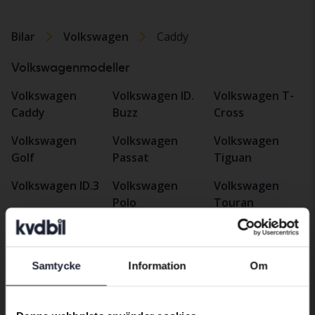
Bilar
Volkswagen
Caddy
Volkswagenmodeller
Volkswagen
Volkswagen ID.
Volkswagen T-
Caddy
Buzz
Cross
Volkswagen
Volkswagen
Volkswagen
Golf
Passat
Tiguan
Volkswagen ID.3
Volkswagen
Volkswagen
Polo
Touran
Volkswagen ID.4
Volkswagen
Volkswagen T-
Volkswagen ID.5
Taigo
Roc
Samtycke
Information
Om
Preferred language
We have detected that your browser