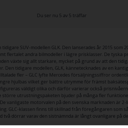
Du ser nu 5 av 5 träffar
en tidigare SUV-modellen GLK. Den lanserades år 2015 som 2
mt flertalet andra bilmodeller i lägre prisklasser. De tysk
nden växte sig allt starkare, mycket på grund av att den tidi
er. Den tidigare modellen, GLK, kännetecknades av en kant
talade fler – GLC lyfte Mercedes försäljningssiffror ordentli
ängre hjulbas vilket ger bättre utrymme för främst baksäte
figureras väldigt olika och därför varierar också prisnivåerna
e större utrustningspaketen bjuder på många fler funktione
De vanligaste motorvalen på den svenska marknaden är 2-lit
. GLC-klassen finns till skillnad från föregångaren som så 
d två dörrar varav den sistnämnda är långt ovanligare på