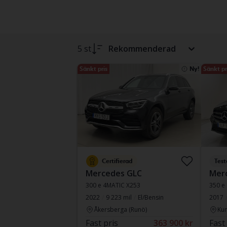
5 st
Rekommenderad
Sänkt pris
Ny!
Sänkt pr
Certifierad
Test
Mercedes GLC
Mer
300 e 4MATIC X253
350 e
2022
9 223 mil
El/Bensin
2017
Åkersberga (Runö)
Kun
Fast pris
363 900 kr
Fast