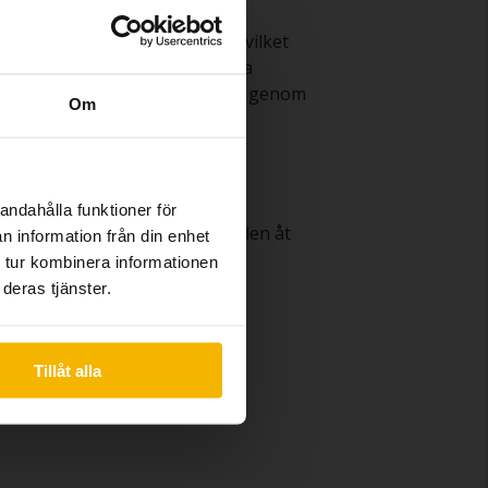
Mercedes GLC till försäljning vilket
 den är noggrant testad av våra
. Om du vill finansiera ditt köp genom
Om
hela affären när du säljer din
andahålla funktioner för
fotograferar och marknadsför den åt
n information från din enhet
gagnade Mercedes GLC
här
.
 tur kombinera informationen
deras tjänster.
Tillåt alla