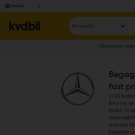
Svenska
Personbil
Begagn
fast pr
Vi på Kvdbil
flera var a
Kvdbil. Vi s
marknadsför
leverans til
bland ett s