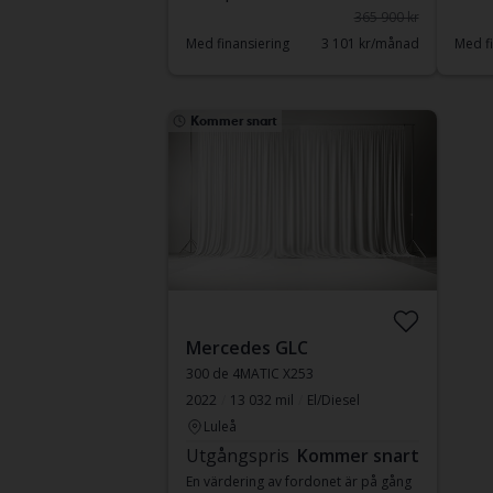
365 900 kr
Med finansiering
3 101 kr/månad
Med fi
Kommer snart
Mercedes GLC
300 de 4MATIC X253
2022
13 032 mil
El/Diesel
Luleå
Utgångspris
Kommer snart
En värdering av fordonet är på gång