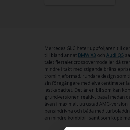
Mercedes GLC heter uppföljaren till d
till bland annat
BMW X3
och
Audi Q5
sa
talet flertalet crossovermodeller då tre
mindre i takt med stigande bränslepris
trömlinjeformad, rundare design som till
sin föregångare med elva centimeter l
lastkapacitet. Det är en bil som kan kon
grundversionen realtivt basal medan d
även i maximalt utrustad AMG-version. 
bensindrivna och båda med turboladdning
en mindre kombibil, samt som kupé me