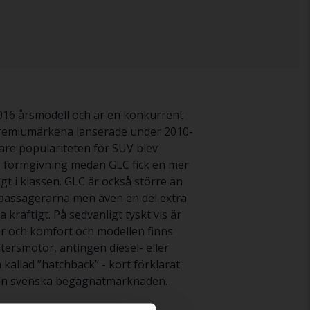
016 årsmodell och är en konkurrent
a premiumärkena lanserade under 2010-
gare populariteten för SUV blev
ig formgivning medan GLC fick en mer
gt i klassen. GLC är också större än
spassagerarna men även en del extra
 kraftigt. På sedvanligt tyskt vis är
r och komfort och modellen finns
ersmotor, antingen diesel- eller
kallad ”hatchback” - kort förklarat
 den svenska begagnatmarknaden.