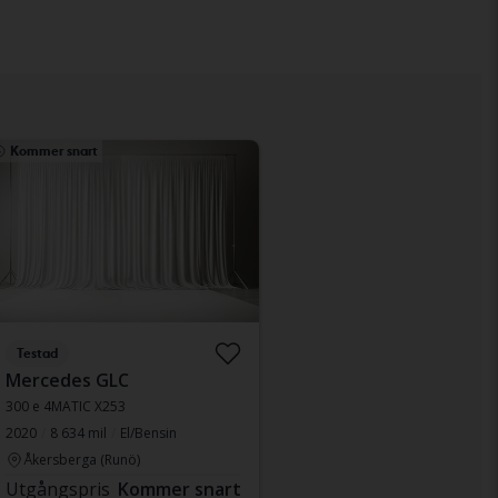
Kommer snart
Testad
Mercedes GLC
300 e 4MATIC X253
2020
8 634 mil
El/Bensin
Åkersberga (Runö)
Utgångspris
Kommer snart