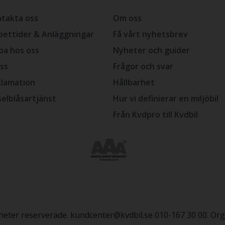
takta oss
Om oss
ettider & Anläggningar
Få vårt nyhetsbrev
ba hos oss
Nyheter och guider
ss
Frågor och svar
lamation
Hållbarhet
selblåsartjänst
Hur vi definierar en miljöbil
Från Kvdpro till Kvdbil
igheter reserverade. kundcenter@kvdbil.se 010-167 30 00. O