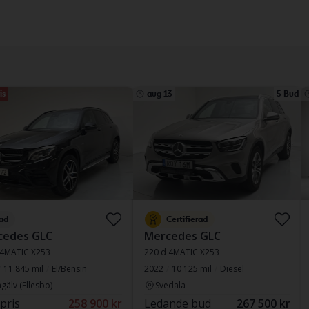
is
aug 13
5 Bud
ad
Certifierad
cedes GLC
Mercedes GLC
 4MATIC X253
220 d 4MATIC X253
11 845 mil
El/Bensin
2022
10 125 mil
Diesel
gälv (Ellesbo)
Svedala
 pris
258 900 kr
Ledande bud
267 500 kr