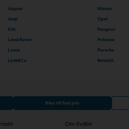
Jaguar
Nissan
Jeep
Opel
KIA
Peugeot
Land Rover
Polestar
Lexus
Porsche
Lynk&Co
Renault
Bilar till fast pris
ntakt
Om Kvdbil