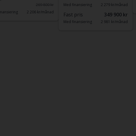
269 800 kr
Med finansiering
2 279 kr/månad
nansiering
2 206 kr/månad
Fast pris
349 900 kr
Med finansiering
2 981 kr/månad