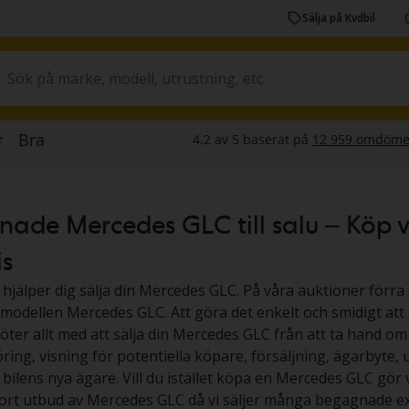
Sälja på Kvdbil
ade Mercedes GLC till salu – Köp via
is
 hjälper dig sälja din Mercedes GLC. På våra auktioner förra 
v modellen Mercedes GLC. Att göra det enkelt och smidigt att 
köter allt med att sälja din Mercedes GLC från att ta hand om
ing, visning för potentiella köpare, försäljning, ägarbyte,
l bilens nya ägare. Vill du istället köpa en Mercedes GLC gör vi
tort utbud av Mercedes GLC då vi säljer många begagnade ex