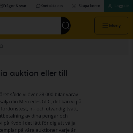
Frågor & svar
Kontakta oss
Skapa konto
Logga in
Meny
 auktion eller till
året sålde vi över 28 000 bilar varav
sälja din Mercedes GLC, det kan vi på
 fordonstest, in- och utvändig tvätt,
 utbetalning av dina pengar och
 på Kvdbil det lätt för dig att välja
emplar på våra auktioner varje år.