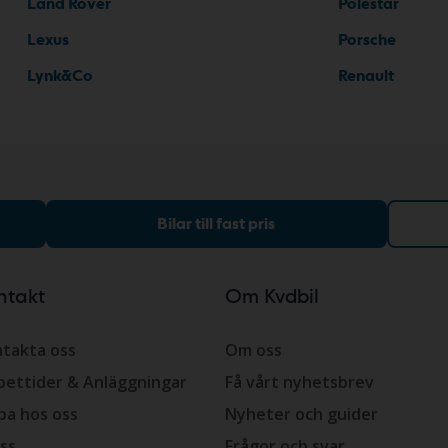
Land Rover
Polestar
Lexus
Porsche
Lynk&Co
Renault
Bilar till fast pris
ntakt
Om Kvdbil
takta oss
Om oss
ettider & Anläggningar
Få vårt nyhetsbrev
ba hos oss
Nyheter och guider
ss
Frågor och svar