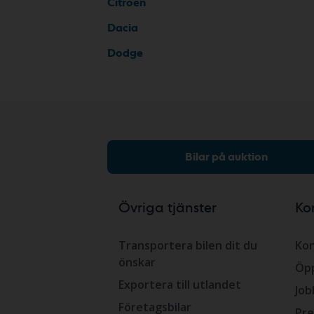
Citroen
Dacia
Dodge
Bilar på auktion
Övriga tjänster
Ko
Transportera bilen dit du
Kon
önskar
Öpp
Exportera till utlandet
Job
Företagsbilar
Pre