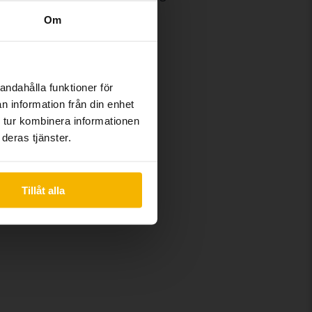
Om
r en premium-elbil med solid
andahålla funktioner för
n information från din enhet
 tur kombinera informationen
Audi R8
deras tjänster.
Audi TT
Tillåt alla