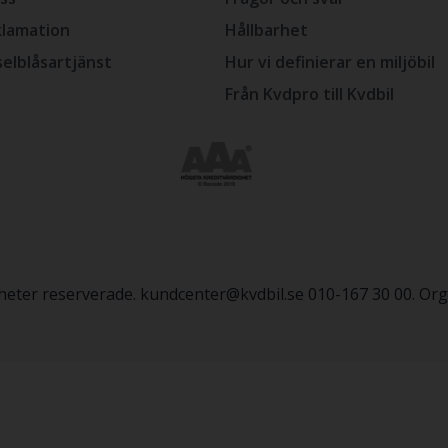
lamation
Hållbarhet
selblåsartjänst
Hur vi definierar en miljöbil
Från Kvdpro till Kvdbil
igheter reserverade. kundcenter@kvdbil.se 010-167 30 00. O