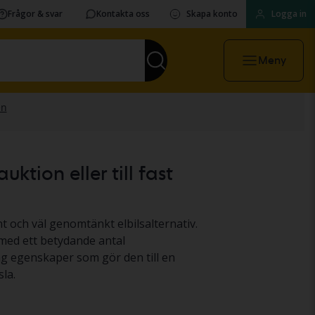
Frågor & svar
Kontakta oss
Skapa konto
Logga in
Meny
ktion eller till fast
t och väl genomtänkt elbilsalternativ.
med ett betydande antal
g egenskaper som gör den till en
la.