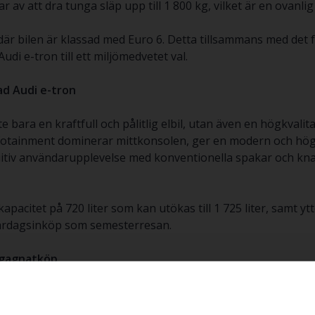
 av att dra tunga släp upp till 1 800 kg, vilket är en ovanlig
, där bilen är klassad med Euro 6. Detta tillsammans med det 
di e-tron till ett miljömedvetet val.
ad Audi e-tron
 bara en kraftfull och pålitlig elbil, utan även en högkvalit
fotainment dominerar mittkonsolen, ger en modern och hög
uitiv användarupplevelse med konventionella spakar och knap
itet på 720 liter som kan utökas till 1 725 liter, samt ytter
l vardagsinköp som semesterresan.
egagnatköp
 innebär att du får tillgång till en avancerad och genomtänk
vergång mot elektrifierad körning utan att kompromissa med 