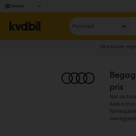
Svenska
Personbil
Begagna
pris
När du fund
Audi e-tron
förbeställ
övertygande