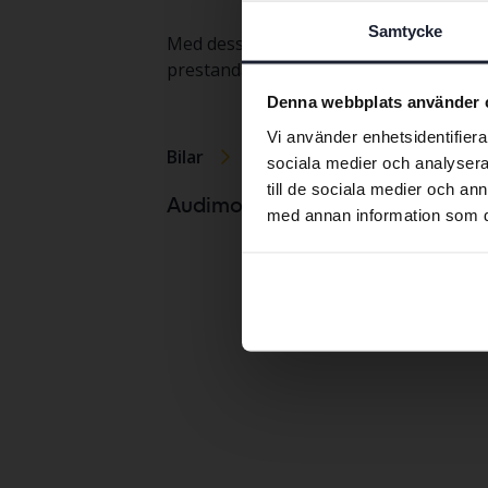
Samtycke
Med dessa egenskaper i åtanke kan en b
prestanda och en trygg framtid på väg
Denna webbplats använder 
Vi använder enhetsidentifierar
Bilar
Audi
E-tron
sociala medier och analysera 
till de sociala medier och a
Audi A1
Audimodeller
med annan information som du 
Audi A2
Audi A3
Audi A4