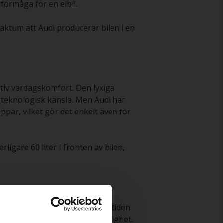
 förmåga för en elbil.
faktum att Audi producerar bilen i en
ativ vardagskomfort. Den lyxiga
teknologisk känsla. Men Audi har
par, vilket gör det enkelt även för
ligare 60 liter I fronten av bilen,
t elbil med satsningar på framtiden.
fart, prestanda eller bekvämlighet.