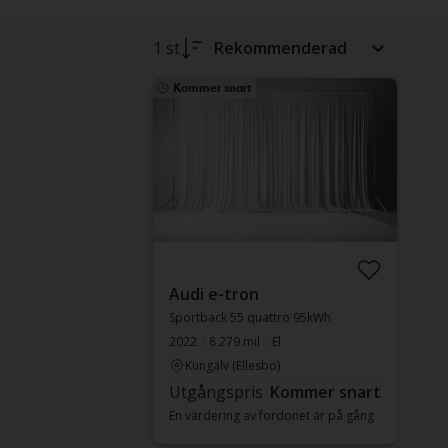
1 st
Rekommenderad
Kommer snart
Audi e-tron
Sportback 55 quattro 95kWh
2022
8 279 mil
El
Kungälv (Ellesbo)
Utgångspris
Kommer snart
En värdering av fordonet är på gång