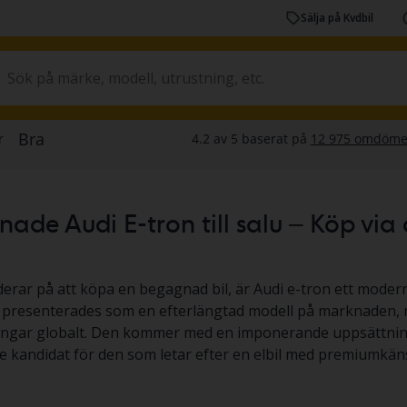
Sälja på Kvdbil
de Audi E-tron till salu – Köp via au
erar på att köpa en begagnad bil, är Audi e-tron ett modern
 presenterades som en efterlängtad modell på marknaden, 
ningar globalt. Den kommer med en imponerande uppsättnin
 kandidat för den som letar efter en elbil med premiumkäns