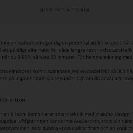
Du ser nu 1 av 1 träffar
tiumjon-batteri som ger dig en potential att köra upp till 4
 ett pålitligt alternativ för både längre resor och stadstraf
 når du 0-80% på bara 30 minuter. För hemmaladdning med 1
rona elmotorer som tillsammans ger en maxeffekt på 360 häs
00 km/h på imponerande 6,6 sekunder och om du använder boo
Audi e-tron
får en bil som kombinerar smart teknik med praktisk design.
ptiva luftfjädringen känns inte Audi e-tron, trots sin tjäns
rhetssystemen, som dubbla krockkuddar fram och en knäkro