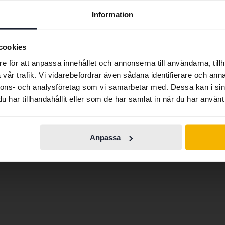
Preferred language
Information
egagnad Audi e-tron vara ett perfekt val för dig som söke
arna.
We have detected that your browser has other language
preferences than Swedish. To better service our friends
cookies
abroad we have an English language site (kvdcars.com) that
e för att anpassa innehållet och annonserna till användarna, tillh
contains all the same vehicles and services.
vår trafik. Vi vidarebefordrar även sådana identifierare och anna
nnons- och analysföretag som vi samarbetar med. Dessa kan i sin
Audi A5
Audi Q3
har tillhandahållit eller som de har samlat in när du har använt 
Continue in
Switch to...
Swedish
Audi A6
Audi Q4 e-tron
Audi E-tron
Audi Q5
Anpassa
Audi Q2
Audi Q7