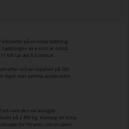
17 kilometer på en enda laddning,
ik. Laddningen av e-tron är också
1 kW tar det 8,5 timmar.
tkrafter och en toppfart på 200
st-läget sker samma acceleration
 Tack vare den väl avvägda
tevikt på 2 490 kg, klumpig att köra.
ckkudde för föraren, om en säker