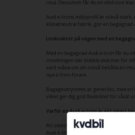
resa. Dessutom får du en elbil som klarar
Audi e-trons miljöprofil är också stark
klimatneutral fabrik, gör en begagnad Au
Livskvalitet på vägen med en begagn
Med en begagnad Audi e-tron får du inte
inredningen där dubbla skärmar för in
varit måna om att också behålla en int
nya e-tron-förare.
Bagageutrymmet är generöst, med en kapac
vilket ger dig god flexibilitet för såvä
Varför en Audi e-tron är ett smart b
Att investera i en begagnad Audi e-tron
Audi e-tron är en bil som speglar en ö