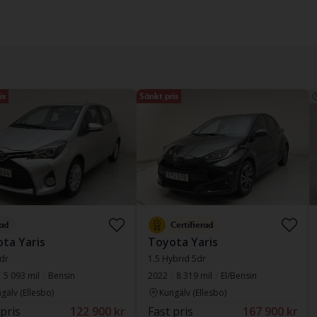
is
Sänkt pris
ad
Certifierad
ta Yaris
Toyota Yaris
dr
1.5 Hybrid 5dr
5 093 mil
Bensin
2022
8 319 mil
El/Bensin
gälv (Ellesbo)
Kungälv (Ellesbo)
 pris
122 900 kr
Fast pris
167 900 kr