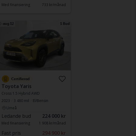
Med finansiering
733 kr/månad
aug 12
1 Bud
Certifierad
Toyota Yaris
Cross 1.5 Hybrid AWD
2023
3 480 mil
El/Bensin
Umeå
Ledande bud
224 000 kr
Med finansiering
1 908 kr/månad
Fast pris
294 900 kr