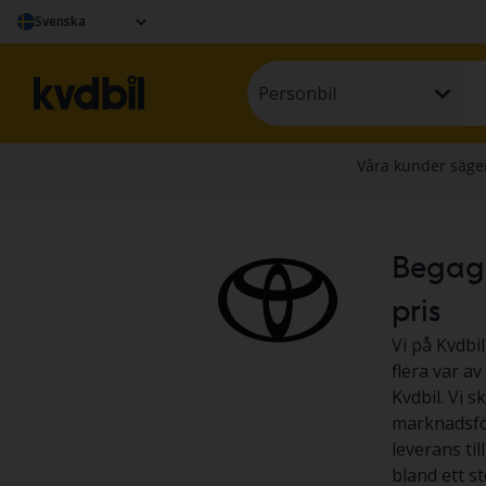
Svenska
Personbil
Begagna
pris
Vi på Kvdbil
flera var av
Kvdbil. Vi s
marknadsför
leverans til
bland ett s