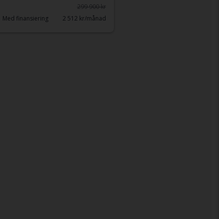
299 900 kr
Med finansiering
2 512 kr/månad