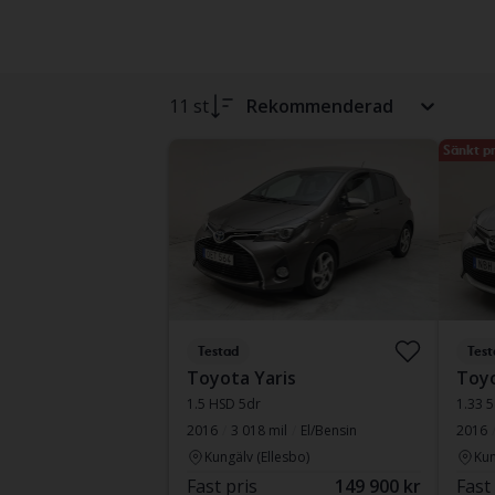
11 st
Rekommenderad
Sänkt pr
Testad
Test
Toyota Yaris
Toyo
1.5 HSD 5dr
1.33 5
2016
3 018 mil
El/Bensin
2016
Kungälv (Ellesbo)
Kun
Fast pris
149 900 kr
Fast