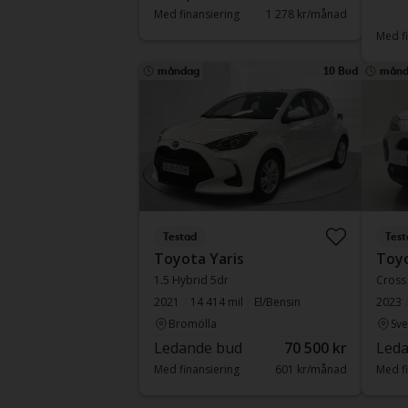
Med finansiering
1 278 kr/månad
Med fi
måndag
10 Bud
månd
Testad
Test
Toyota Yaris
Toyo
1.5 Hybrid 5dr
Cross
2021
14 414 mil
El/Bensin
2023
Bromölla
Sve
Ledande bud
70 500 kr
Leda
Med finansiering
601 kr/månad
Med fi