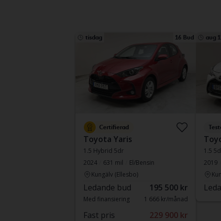
tisdag
16 Bud
aug 1
Certifierad
Test
Toyota Yaris
Toyo
1.5 Hybrid 5dr
1.5 5d
2024
631 mil
El/Bensin
2019
Kungälv (Ellesbo)
Kun
Ledande bud
195 500 kr
Leda
Med finansiering
1 666 kr/månad
Fast pris
229 900 kr