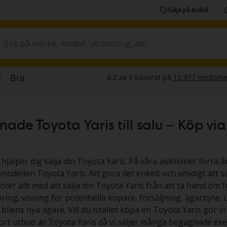
Sälja på Kvdbil
de Toyota Yaris till salu – Köp via a
 hjälper dig sälja din Toyota Yaris. På våra auktioner förra å
 modellen Toyota Yaris. Att göra det enkelt och smidigt att sä
köter allt med att sälja din Toyota Yaris från att ta hand om 
ing, visning för potentiella köpare, försäljning, ägarbyte,
l bilens nya ägare. Vill du istället köpa en Toyota Yaris gör vi 
tort utbud av Toyota Yaris då vi säljer många begagnade exe