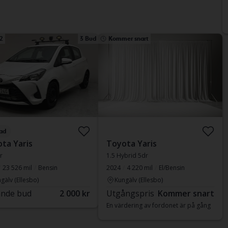
2
3 Bud
Kommer snart
ad
ta Yaris
Toyota Yaris
r
1.5 Hybrid 5dr
23 526 mil
Bensin
2024
4 220 mil
El/Bensin
gälv (Ellesbo)
Kungälv (Ellesbo)
nde bud
2 000 kr
Utgångspris
Kommer snart
En värdering av fordonet är på gång