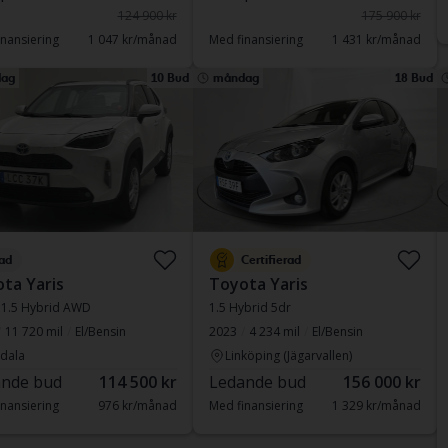
124 900 kr
175 900 kr
nansiering
1 047 kr/månad
Med finansiering
1 431 kr/månad
ag
10 Bud
måndag
18 Bud
ad
Certifierad
ta Yaris
Toyota Yaris
 1.5 Hybrid AWD
1.5 Hybrid 5dr
11 720 mil
El/Bensin
2023
4 234 mil
El/Bensin
dala
Linköping (Jägarvallen)
nde bud
114 500 kr
Ledande bud
156 000 kr
nansiering
976 kr/månad
Med finansiering
1 329 kr/månad