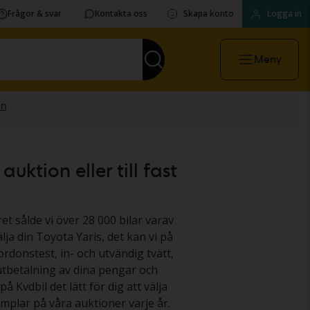
Frågor & svar
Kontakta oss
Skapa konto
Logga in
Meny
uktion eller till fast
ret sålde vi över 28 000 bilar varav
lja din Toyota Yaris, det kan vi på
fordonstest, in- och utvändig tvätt,
 utbetalning av dina pengar och
på Kvdbil det lätt för dig att välja
mplar på våra auktioner varje år.