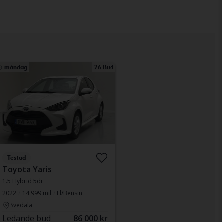
måndag
26 Bud
Testad
Toyota Yaris
1.5 Hybrid 5dr
2022
14 999 mil
El/Bensin
Svedala
Ledande bud
86 000 kr